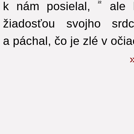
k nám posielal,
ale k
22
žiadosťou svojho srd
a páchal, čo je zlé v oč