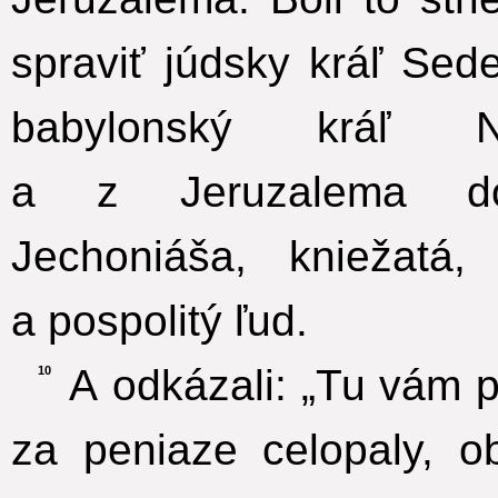
spraviť júdsky kráľ Sed
babylonský kráľ N
a z Jeruzalema do
Jechoniáša, kniežatá
a pospolitý ľud.
A odkázali: „Tu vám 
10
za peniaze celopaly, o