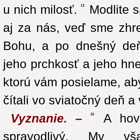
u nich milosť.
Modlite s
13
aj za nás, veď sme zhre
Bohu, a po dnešný deň
jeho prchkosť a jeho hne
ktorú vám posielame, a
čítali vo sviatočný deň a
Vyznanie. –
A hovo
15
spravodlivý. My v