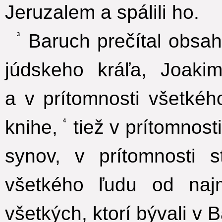
Jeruzalem a spálili ho.
Baruch prečítal obsah 
3
júdskeho kráľa, Joaki
a v prítomnosti všetkého
knihe,
tiež v prítomnost
4
synov, v prítomnosti s
všetkého ľudu od naj
všetkých, ktorí bývali v 