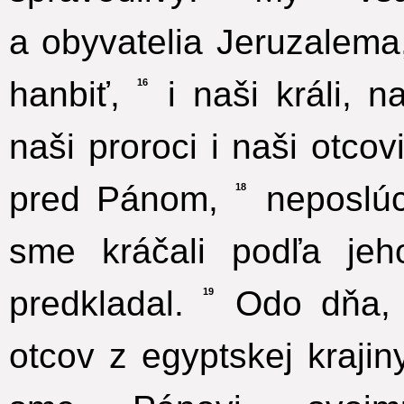
a obyvatelia Jeruzalem
hanbiť,
i naši králi, n
16
naši proroci i naši otcov
pred Pánom,
neposlúc
18
sme kráčali podľa jeh
predkladal.
Odo dňa, 
19
otcov z egyptskej kraji