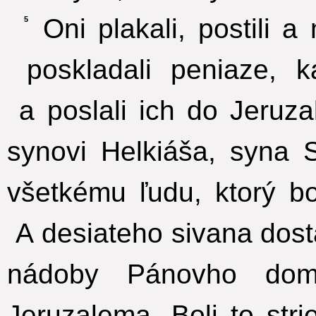
Oni plakali, postili a
5
poskladali peniaze, k
a poslali ich do Jeruz
synovi Helkiáša, syna 
všetkému ľudu, ktorý b
A desiateho sivana dost
nádoby Pánovho dom
Jeruzalema. Boli to str