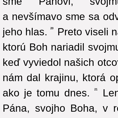
sme Pánovi, svojm
a nevšímavo sme sa odv
jeho hlas.
Preto viseli n
20
ktorú Boh nariadil svojm
keď vyviedol našich otco
nám dal krajinu, ktorá
ako je tomu dnes.
Len
21
Pána, svojho Boha, v r