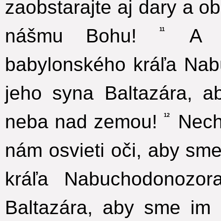
zaobstarajte aj dary a ob
nášmu Bohu!
A mo
11
babylonského kráľa Nab
jeho syna Baltazára, ab
neba nad zemou!
Nech 
12
nám osvieti oči, aby sme
kráľa Nabuchodonozor
Baltazára, aby sme im s