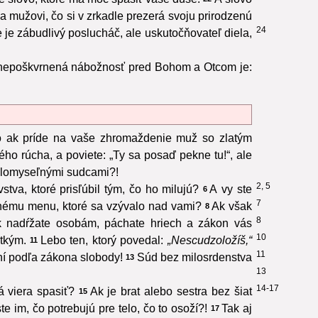
 mužovi, čo si v zrkadle prezerá svoju prirodzenú
24
 je zábudlivý poslucháč, ale uskutočňovateľ diela,
 nepoškvrnená nábožnosť pred Bohom a Otcom je:
 ak príde na vaše zhromaždenie muž so zlatým
ého rúcha, a poviete: „Ty sa posaď pekne tu!“, ale
a zlomyseľnými sudcami?!
2, 5
stva, ktoré prisľúbil tým, čo ho milujú?
A vy ste
6
7
nému menu, ktoré sa vzývalo nad vami?
Ak však
8
8
k nadŕžate osobám, páchate hriech a zákon vás
10
etkým.
Lebo ten, ktorý povedal:
„Nescudzoložíš,“
11
11
ení podľa zákona slobody!
Súd bez milosrdenstva
13
13
14-17
á viera spasiť?
Ak je brat alebo sestra bez šiat
15
te im, čo potrebujú pre telo, čo to osoží?!
Tak aj
17