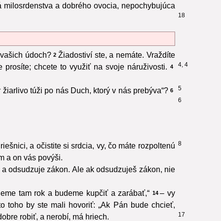
ná milosrdenstva a dobrého ovocia, nepochybujúca
18
o vašich údoch?
Žiadostiví ste, a nemáte. Vraždíte
2
4, 4
e prosíte; chcete to využiť na svoje náruživosti.
4
5
žiarlivo túži po nás Duch, ktorý v nás prebýva“?
6
6
8
iešnici, a očistite si srdcia, vy, čo máte rozpoltenú
 a on vás povýši.
n a odsudzuje zákon. Ale ak odsudzuješ zákon, nie
dneme tam rok a budeme kupčiť a zarábať,“
– vy
14
o toho by ste mali hovoriť: „Ak Pán bude chcieť,
17
dobre robiť, a nerobí, má hriech.