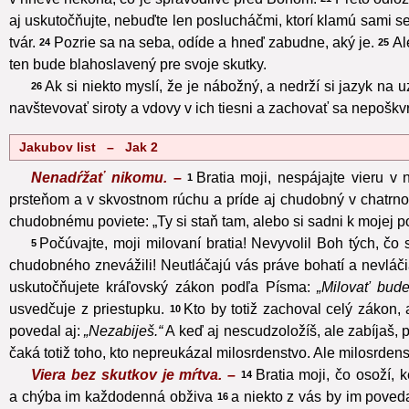
aj uskutočňujte, nebuďte len poslucháčmi, ktorí klamú sami s
tvár.
Pozrie sa na seba, odíde a hneď zabudne, aký je.
Al
24
25
ten bude blahoslavený pre svoje skutky.
Ak si niekto myslí, že je nábožný, a nedrží si jazyk na
26
navštevovať siroty a vdovy v ich tiesni a zachovať sa nepoškv
Jakubov list – Jak 2
Nenadŕžať nikomu. –
Bratia moji, nespájajte vieru v
1
prsteňom a v skvostnom rúchu a príde aj chudobný v chatr
chudobnému poviete: „Ty si staň tam, alebo si sadni k mojej p
Počúvajte, moji milovaní bratia! Nevyvolil Boh tých, čo 
5
chudobného znevážili! Neutláčajú vás práve bohatí a nevláč
uskutočňujete kráľovský zákon podľa Písma:
„Milovať bud
usvedčuje z priestupku.
Kto by totiž zachoval celý zákon, 
10
povedal aj:
„Nezabiješ.“
A keď aj nescudzoložíš, ale zabíjaš, 
čaká totiž toho, kto nepreukázal milosrdenstvo. Ale milosrde
Viera bez skutkov je mŕtva. –
Bratia moji, čo osoží,
14
a chýba im každodenná obživa
a niekto z vás by im povedal
16