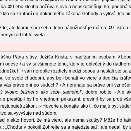
eba.
Lebo kto iba počúva slovo a neuskutočňuje ho, podobá sa
23
e kto sa zahľadí do dokonalého zákona slobody a vytrvá, kto nie
 uzde, ale klame sám seba, toho nábožnosť je márna.
Čistá a
27
rneným od tohto sveta.
 nášho Pána slávy, Ježiša Krista, s nadŕžaním osobám.
Lebo
2
nom odeve
a vy si všimnete toho, ktorý je oblečený do nádhern
3
odnožke!“,
vari nerobíte rozdiely medzi sebou a nestali ste s
4
sú vo svete chudobní, aby boli bohatí vo viere a dedičia kráľov
ia vás práve oni po súdoch?
A nerúhajú sa práve oni vzneše
7
eš svojho blížneho ako seba samého!“,
dobre robíte.
Ale a
9
ale prestúpil by ho v jednom prikázaní, previnil by sa proti vš
prestupuješ zákon.
Hovorte a konajte ako tí, čo majú byť súd
12
nstvo sa vyvyšuje nad súdom.
 keď niekto hovorí, že má vieru, ale nemá skutky? Môže ho tak
: „Choďte v pokoji! Zohrejte sa a najedzte sa!“, ale nedali by s