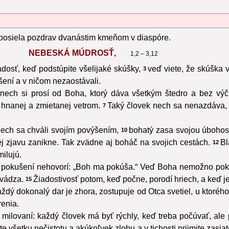
 posiela pozdrav dvanástim kmeňom v diaspóre.
NEBESKÁ MÚDROSŤ,
1,2 – 3,12
radosť, keď podstúpite všelijaké skúšky,
veď viete, že skúška v
3
šení a v ničom nezaostávali.
ech si prosí od Boha, ktorý dáva všetkým štedro a bez výčit
hnanej a zmietanej vetrom.
Taký človek nech sa nenazdáva,
7
nech sa chváli svojím povýšením,
bohatý zasa svojou úbohosť
10
ej zjavu zanikne. Tak zvädne aj boháč na svojich cestách.
Bl
12
milujú.
 pokušení nehovorí: „Boh ma pokúša.“ Veď Boha nemožno pok
zvádza.
Žiadostivosť potom, keď počne, porodí hriech, a keď j
15
ždý dokonalý dar je zhora, zostupuje od Otca svetiel, u ktoréh
renia.
i milovaní: každý človek má byť rýchly, keď treba počúvať, al
te všetku nečistotu a akúkoľvek zlobu a v tichosti prijmite zasi