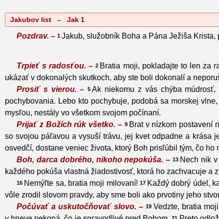
Jakubov list – Jak 1
Pozdrav. –
Jakub, služobník Boha a Pána Ježiša Krista,
1
Trpieť s radosťou. –
Bratia moji, pokladajte to len za 
2
ukázať v dokonalých skutkoch, aby ste boli dokonalí a neporu
Prosiť s vierou. –
Ak niekomu z vás chýba múdrosť, n
5
pochybovania. Lebo kto pochybuje, podobá sa morskej vlne, 
mysľou, nestály vo všetkom svojom počínaní.
Prijať z Božích rúk všetko. –
Brat v nízkom postavení 
9
so svojou páľavou a vysuší trávu, jej kvet odpadne a krása j
osvedčí, dostane veniec života, ktorý Boh prisľúbil tým, čo ho 
Boh, darca dobrého, nikoho nepokúša. –
Nech nik v
13
každého pokúša vlastná žiadostivosť, ktorá ho zachvacuje a 
Nemýľte sa, bratia moji milovaní!
Každý dobrý údel, ka
16
17
vôle zrodil slovom pravdy, aby sme boli ako prvotiny jeho stvo
Počúvať a uskutočňovať slovo. –
Vedzte, bratia moj
19
v hneve nekoná, čo je spravodlivé pred Bohom.
Preto odlož
21