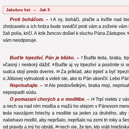
Jakubov list – Jak 5
Proti boháčom. –
A vy, boháči, plačte a kvíľte nad bi
1
zhrdzavelo a ich hrdza bude svedčiť proti vám a zožerie vám 
žali polia, kričí. A krik žencov došiel k sluchu Pána Zástupov.
vám neodporuje.
Buďte trpezliví, Pán je blízko. –
Buďte teda, bratia, t
7
včasný i neskorý dážď.
Buďte aj vy trpezliví a posilnite si 
8
sudca stojí predo dvermi.
Za príklad, ako trpieť a byť trpez
10
o Jóbovej vytrvalosti a videli ste, ako to Pán ukončil. Lebo Pán
Neprisahajte. –
Ale predovšetkým, bratia moji, neprisa
12
neprepadli súdu.
O pomazaní chorých a o modlitbe. –
Trpí niekto z v
13
a nech sa nad ním modlia a mažú ho olejom v Pánovom men
teda navzájom hriechy a modlite sa jeden za druhého, aby 
naliehavo modlil, aby nepršalo, nepršalo na zemi tri roky a še
od pravdy a iný ho obráti,
nech vie, že ten, kto vráti hriešn
20