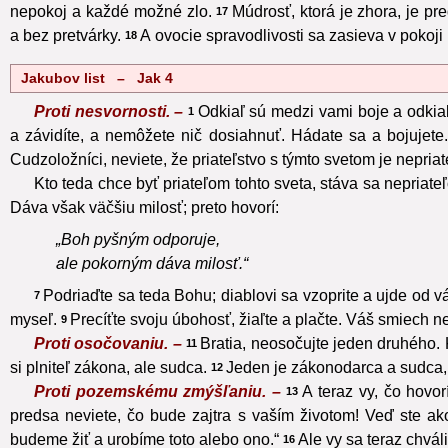
nepokoj a každé možné zlo.
Múdrosť, ktorá je zhora, je p
17
a bez pretvárky.
A ovocie spravodlivosti sa zasieva v pokoji p
18
Jakubov list – Jak 4
Proti nesvornosti. –
Odkiaľ sú medzi vami boje a odkiaľ 
1
a závidíte, a nemôžete nič dosiahnuť. Hádate sa a bojujete.
Cudzoložníci, neviete, že priateľstvo s týmto svetom je nepria
Kto teda chce byť priateľom tohto sveta, stáva sa nepriat
Dáva však väčšiu milosť; preto hovorí:
„Boh pyšným odporuje,
ale pokorným dáva milosť.“
Podriaďte sa teda Bohu; diablovi sa vzoprite a ujde od v
7
myseľ.
Precíťte svoju úbohosť, žiaľte a plačte. Váš smiech ne
9
Proti osočovaniu. –
Bratia, neosočujte jeden druhého.
11
si plniteľ zákona, ale sudca.
Jeden je zákonodarca a sudca, k
12
Proti pozemskému zmýšľaniu. –
A teraz vy, čo hovo
13
predsa neviete, čo bude zajtra s vaším životom! Veď ste ak
budeme žiť a urobíme toto alebo ono.“
Ale vy sa teraz chvál
16