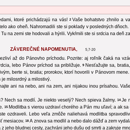
edami, ktoré prichádzajú na vás!
Vaše bohatstvo zhnilo a va
2
telo ako oheň. Nahromadili ste si poklady v posledných dňoch.
Tu na zemi ste hodovali a hýrili. Vykŕmili ste si srdcia na deň z
5
ZÁVEREČNÉ NAPOMENUTIA,
5,7-20
rpezliví až do Pánovho príchodu. Pozrite: aj roľník čaká na 
srdcia, lebo Pánov príchod sa približuje.
Nesťažujte sa, bratia
9
livým, berte si, bratia; prorokov, ktorí hovorili v Pánovom mene.
 je milosrdný a milostivý.
hajte ani na nebo, ani na zem, ani nijakou inou prísahou. Vaše 
ás? Nech sa modlí. Je niekto veselý? Nech spieva žalmy.
Je n
14
e.
Modlitba s vierou uzdraví chorého a Pán mu uľaví; a ak sa 
15
ste ozdraveli. Lebo veľa zmôže naliehavá modlitba spravodli
sť mesiacov.
A znova sa modlil a nebo dalo dážď a zem vydala
18
ika z jeho bludnej cesty, zachráni jeho dušu od smrti a zakryje mn