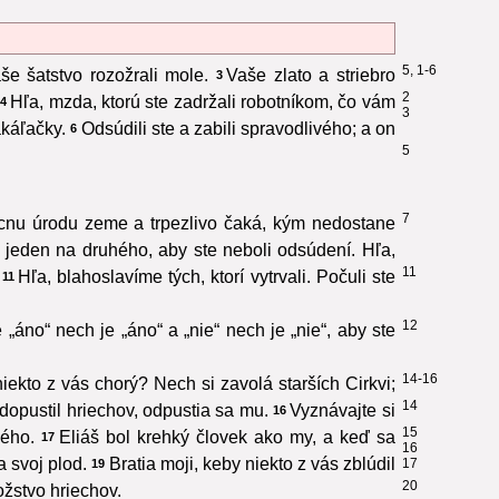
5, 1-6
še šatstvo rozožrali mole.
Vaše zlato a striebro
3
2
Hľa, mzda, ktorú ste zadržali robotníkom, čo vám
4
3
akáľačky.
Odsúdili ste a zabili spravodlivého; a on
6
5
7
vzácnu úrodu zeme a trpezlivo čaká, kým nedostane
, jeden na druhého, aby ste neboli odsúdení. Hľa,
11
Hľa, blahoslavíme tých, ktorí vytrvali. Počuli ste
11
12
„áno“ nech je „áno“ a „nie“ nech je „nie“, aby ste
14-16
iekto z vás chorý? Nech si zavolá starších Cirkvi;
14
dopustil hriechov, odpustia sa mu.
Vyznávajte si
16
15
vého.
Eliáš bol krehký človek ako my, a keď sa
17
16
 svoj plod.
Bratia moji, keby niekto z vás zblúdil
17
19
20
ožstvo hriechov.