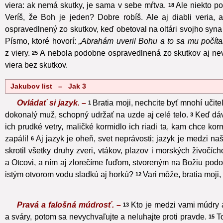
viera: ak nemá skutky, je sama v sebe mŕtva.
Ale niekto po
18
Veríš, že Boh je jeden? Dobre robíš. Ale aj diabli veria, a
ospravedlnený zo skutkov, keď obetoval na oltári svojho syna
Písmo, ktoré hovorí:
„Abrahám uveril Bohu a to sa mu počítal
z viery.
A nebola podobne ospravedlnená zo skutkov aj nevi
25
viera bez skutkov.
Jakubov list – Jak 3
Ovládať si jazyk. –
Bratia moji, nechcite byť mnohí učite
1
dokonalý muž, schopný udržať na uzde aj celé telo.
Keď dáv
3
ich prudké vetry, maličké kormidlo ich riadi ta, kam chce korm
zapáli!
Aj jazyk je oheň, svet neprávosti; jazyk je medzi na
6
skrotil všetky druhy zveri, vtákov, plazov i morských živočích
a Otcovi, a ním aj zlorečíme ľuďom, stvoreným na Božiu podo
istým otvorom vodu sladkú aj horkú?
Vari môže, bratia moji
12
Pravá a falošná múdrosť. –
Kto je medzi vami múdry 
13
a sváry, potom sa nevychvaľujte a neluhajte proti pravde.
T
15