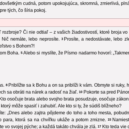
redovšetkým cudná, potom upokojujúca, skromná, zmierlivá, pl
re tých, čo šíria pokoj.
rozbroje? Či nie odtiaľ – z vašich žiadostivostí, ktoré broja v
 Nič nemáte, lebo neprosíte.
Prosíte, a nedostávate, lebo zl
3
teľstvo s Bohom?!
eľom Boha.
Alebo si myslíte, že Písmo nadarmo hovorí: „Takmer 
5
ás.
Priblížte sa k Bohu a on sa priblíži k vám. Obmyte si ruky, hr
8
ch sa obráti na nárek a radosť na žiaľ.
Pokorte sa pred Pánom
10
 Kto osočuje brata alebo svojho brata posudzuje, osočuje záko
torý môže spasiť i zahubiť. Ale kto si ty, že súdiš blížneho?
ríte: „Dnes alebo zajtra pôjdeme do toho a toho mesta, pobu
o para, ktorá sa na chvíľku ukáže a potom zmizne.
Namiest
15
ite vo svojej pýche; a každá takáto chvála je zlá.
Kto teda vie 
17