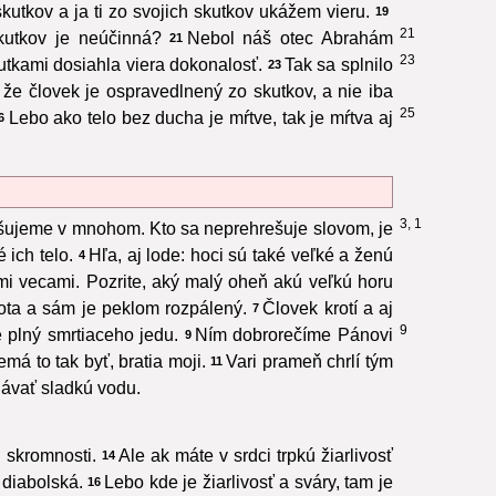
kutkov a ja ti zo svojich skutkov ukážem vieru.
19
21
kutkov je neúčinná?
Nebol náš otec Abrahám
21
23
kutkami dosiahla viera dokonalosť.
Tak sa splnilo
23
, že človek je ospravedlnený zo skutkov, a nie iba
25
Lebo ako telo bez ducha je mŕtve, tak je mŕtva aj
6
3, 1
ešujeme v mnohom. Kto sa neprehrešuje slovom, je
ich telo.
Hľa, aj lode: hoci sú také veľké a ženú
4
ými vecami. Pozrite, aký malý oheň akú veľkú horu
ivota a sám je peklom rozpálený.
Človek krotí a aj
7
9
e plný smrtiaceho jedu.
Ním dobrorečíme Pánovi
9
má to tak byť, bratia moji.
Vari prameň chrlí tým
11
 dávať sladkú vodu.
 skromnosti.
Ale ak máte v srdci trpkú žiarlivosť
14
 diabolská.
Lebo kde je žiarlivosť a sváry, tam je
16