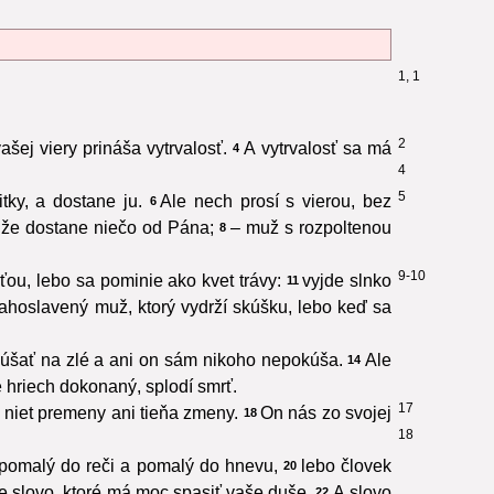
1, 1
2
ašej viery prináša vytrvalosť.
A vytrvalosť sa má
4
4
5
ky, a dostane ju.
Ale nech prosí s vierou, bez
6
 že dostane niečo od Pána;
– muž s rozpoltenou
8
9-10
ou, lebo sa pominie ako kvet trávy:
vyjde slnko
11
ahoslavený muž, ktorý vydrží skúšku, lebo keď sa
úšať na zlé a ani on sám nikoho nepokúša.
Ale
14
e hriech dokonaný, splodí smrť.
17
o niet premeny ani tieňa zmeny.
On nás zo svojej
18
18
e pomalý do reči a pomalý do hnevu,
lebo človek
20
ate slovo, ktoré má moc spasiť vaše duše.
A slovo
22