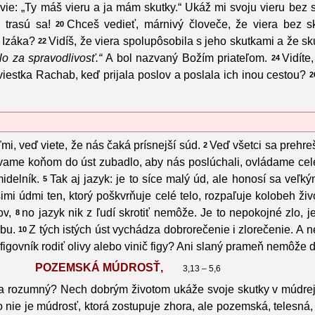
vie: „Ty máš vieru a ja mám skutky.“ Ukáž mi svoju vieru bez s
 trasú sa!
Chceš vedieť, márnivý človeče, že viera bez s
20
 Izáka?
Vidíš, že viera spolupôsobila s jeho skutkami a že s
22
o za spravodlivosť.“
A bol nazvaný Božím priateľom.
Vidíte
24
estka Rachab, keď prijala poslov a poslala ich inou cestou?
2
ľmi, veď viete, že nás čaká prísnejší súd.
Veď všetci sa prehr
2
ame koňom do úst zubadlo, aby nás poslúchali, ovládame celé 
idelník.
Tak aj jazyk: je to síce malý úd, ale honosí sa veľk
5
šimi údmi ten, ktorý poškvrňuje celé telo, rozpaľuje kolobeh ž
ov,
no jazyk nik z ľudí skrotiť nemôže. Je to nepokojné zlo, j
8
bu.
Z tých istých úst vychádza dobrorečenie i zlorečenie. A ne
10
, figovník rodiť olivy alebo vinič figy? Ani slaný prameň nemôže
POZEMSKÁ MÚDROSŤ,
3,13 – 5,6
a rozumný? Nech dobrým životom ukáže svoje skutky v múdrej
o nie je múdrosť, ktorá zostupuje zhora, ale pozemská, telesná,