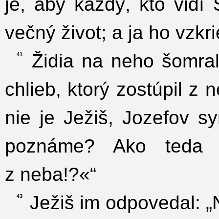
je, aby každý, kto vidí
večný život; a ja ho vzkr
Židia na neho šomral
41
chlieb, ktorý zostúpil z n
nie je Ježiš, Jozefov s
poznáme? Ako teda h
z neba!?«“
Ježiš im odpovedal: „
43