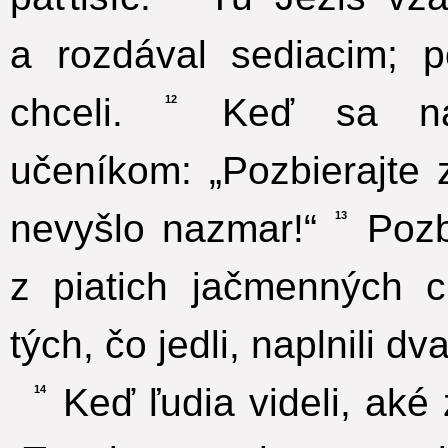
a rozdával sediacim; 
chceli.
Keď sa nasý
12
učeníkom: „Pozbierajte 
nevyšlo nazmar!“
Pozbi
13
z piatich jačmenných c
tých, čo jedli, naplnili d
Keď ľudia videli, aké 
14