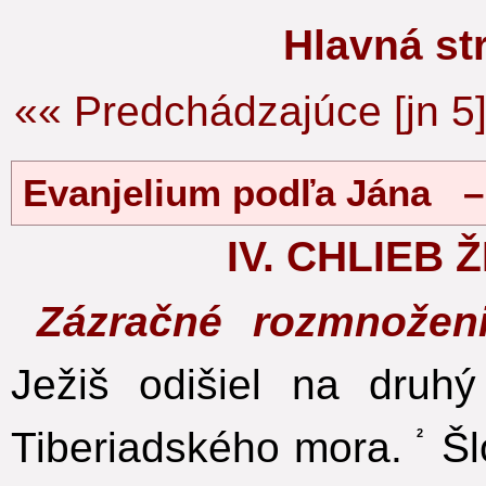
Hlavná s
«« Predchádzajúce [jn 5
Evanjelium podľa Jána 
IV. CHLIEB 
Zázračné rozmnožen
Ježiš odišiel na druhý
Tiberiadského mora.
Šl
2