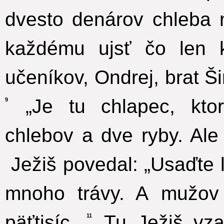
dvesto denárov chleba 
každému ujsť čo len k
učeníkov, Ondrej, brat 
„Je tu chlapec, kto
9
chlebov a dve ryby. Ale 
Ježiš povedal: „Usaďte 
mnoho trávy. A mužov
päťtisíc.
Tu Ježiš vzal
11