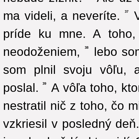
ma videli, a neveríte.
V
37
príde ku mne. A toho,
neodoženiem,
lebo som
38
som plnil svoju vôľu, 
poslal.
A vôľa toho, kto
39
nestratil nič z toho, čo 
vzkriesil v posledný deň