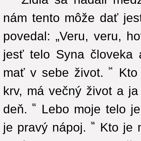
nám tento môže dať jesť
povedal: „Veru, veru, 
jesť telo Syna človeka 
mať v sebe život.
Kto 
54
krv, má večný život a j
deň.
Lebo moje telo je
55
je pravý nápoj.
Kto je m
56