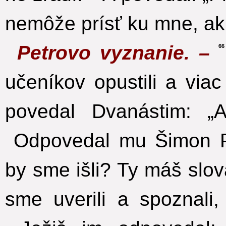
nemôže prísť ku mne, ak
Petrovo vyznanie. –
66
učeníkov opustili a viac
povedal Dvanástim: „A
Odpovedal mu Šimon P
by sme išli? Ty máš slov
sme uverili a spoznali,