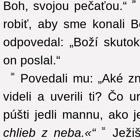
Boh, svojou pečaťou.“
28
robiť, aby sme konali B
odpovedal: „Boží skutok
on poslal.“
Povedali mu: „Aké z
30
videli a uverili ti? Čo u
púšti jedli mannu, ako 
chlieb z neba.«“
Ježiš
32