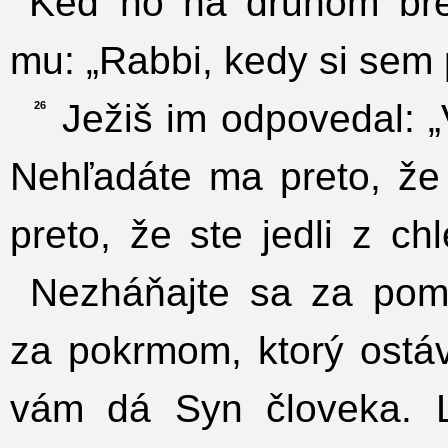
Keď ho na druhom breh
mu: „Rabbi, kedy si sem p
Ježiš im odpovedal: „
26
Nehľadáte ma preto, že 
preto, že ste jedli z ch
Nezháňajte sa za pom
za pokrmom, ktorý ostáv
vám dá Syn človeka. L