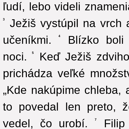
ľudí, lebo videli znameni
Ježiš vystúpil na vrch 
3
učeníkmi.
Blízko boli 
4
noci.
Keď Ježiš zdvihol
5
prichádza veľké množstv
„Kde nakúpime chleba, ab
to povedal len preto,
vedel, čo urobí.
Filip
7