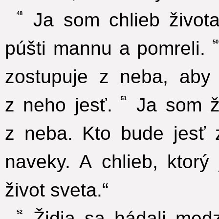
Ja som chlieb života
48
púšti mannu a pomreli.
50
zostupuje z neba, aby
z neho jesť.
Ja som živ
51
z neba. Kto bude jesť 
naveky. A chlieb, ktorý
život sveta.“
Židia sa hádali medz
52