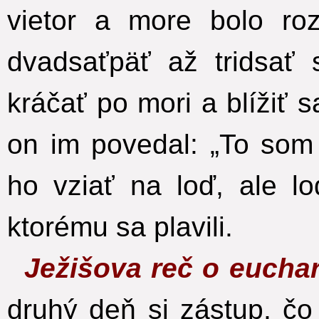
vietor a more bolo roz
dvadsaťpäť až tridsať s
kráčať po mori a blížiť sa
on im povedal: „To som 
ho vziať na loď, ale l
ktorému sa plavili.
Ježišova reč o eucha
druhý deň si zástup, č