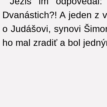
Ježiš im odpovedal: 
Dvanástich?! A jeden z v
o Judášovi, synovi Šimo
ho mal zradiť a bol jedn