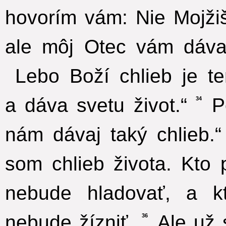
hovorím vám: Nie Mojži
ale môj Otec vám dáva
Lebo Boží chlieb je te
a dáva svetu život.“
Po
34
nám dávaj taký chlieb.“
som chlieb života. Kto
nebude hladovať, a k
nebude žízniť.
Ale už 
36