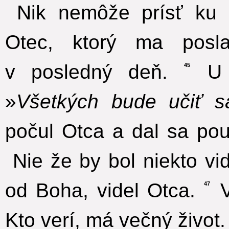
Nik nemôže prísť ku 
Otec, ktorý ma posl
v posledný deň.
U p
45
»
Všetkých bude učiť 
počul Otca a dal sa pou
Nie že by bol niekto vid
od Boha, videl Otca.
V
47
Kto verí, má večný život.