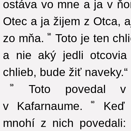
ostáva vo mne a ja v ň
Otec a ja žijem z Otca, a
zo mňa.
Toto je ten chli
58
a nie aký jedli otcovia
chlieb, bude žiť naveky.“
Toto povedal v 
59
v Kafarnaume.
Keď t
60
mnohí z nich povedali: 