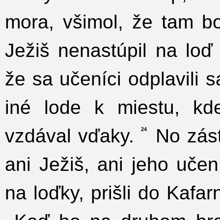
mora, všimol, že tam b
Ježiš nenastúpil na loď
že sa učeníci odplavili s
iné lode k miestu, kd
vzdával vďaky.
No zást
24
ani Ježiš, ani jeho učení
na loďky, prišli do Kafa