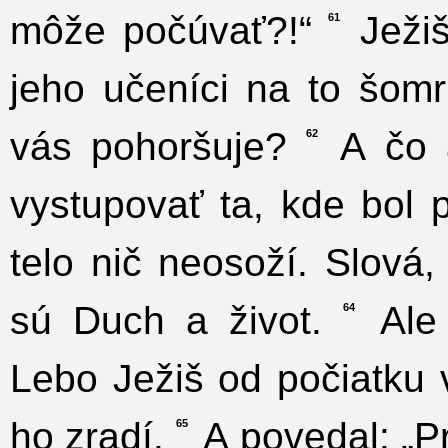
môže počúvať?!“
Ježiš
61
jeho učeníci na to šomr
vás pohoršuje?
A čo a
62
vystupovať ta, kde bol 
telo nič neosoží. Slová
sú Duch a život.
Ale 
64
Lebo Ježiš od počiatku v
ho zradí.
A povedal: „Pr
65