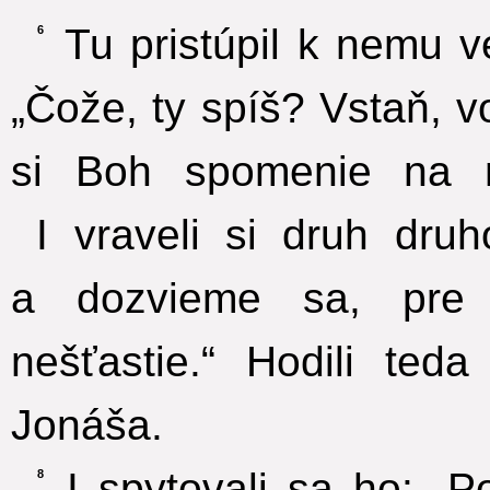
Tu pristúpil k nemu ve
6
„Čože, ty spíš? Vstaň, 
si Boh spomenie na 
I vraveli si druh dru
a dozvieme sa, pre 
nešťastie.“ Hodili te
Jonáša.
I spytovali sa ho: „
8