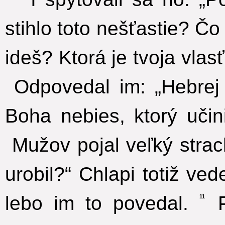
stihlo toto nešťastie? Č
ideš? Ktorá je tvoja vlas
Odpovedal im: „Hebrej
Boha nebies, ktorý uči
Mužov pojal veľký strach
urobil?“ Chlapi totiž ve
lebo im to povedal.
P
11