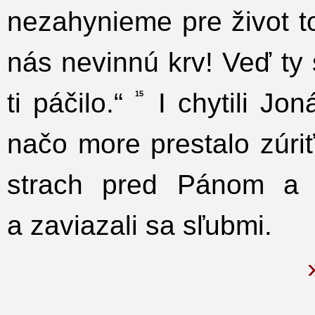
nezahynieme pre život t
nás nevinnú krv! Veď ty 
ti páčilo.“
I chytili Jon
15
načo more prestalo zúriť
strach pred Pánom a 
a zaviazali sa sľubmi.