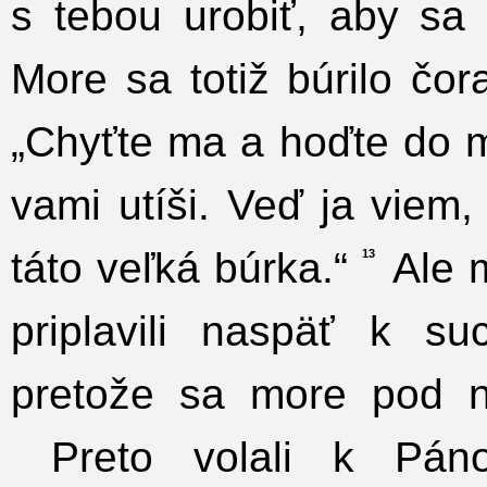
s tebou urobiť, aby sa
More sa totiž búrilo čor
„Chyťte ma a hoďte do 
vami utíši. Veď ja viem
táto veľká búrka.“
Ale m
13
priplavili naspäť k s
pretože sa more pod ni
Preto volali k Páno