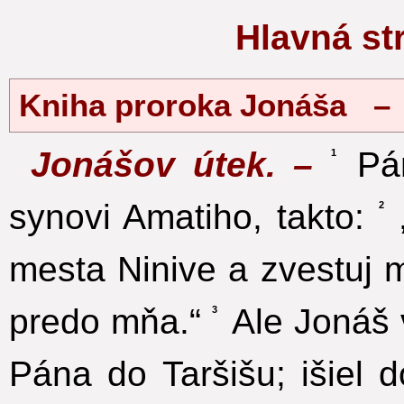
Hlavná s
Kniha proroka Jonáša –
Jonášov útek. –
Pán
1
synovi Amatiho, takto:
2
mesta Ninive a zvestuj m
predo mňa.“
Ale Jonáš v
3
Pána do Taršišu; išiel 