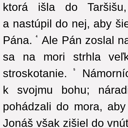
ktorá išla do Taršišu
a nastúpil do nej, aby ši
Pána.
Ale Pán zoslal na
4
sa na mori strhla veľ
stroskotanie.
Námorníci
5
k svojmu bohu; náradi
pohádzali do mora, aby
Jonáš však zišiel do vnútr