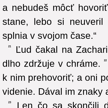
a nebudeš môcť hovoriť
stane, lebo si neuveri
splnia v svojom čase.“
Ľud čakal na Zachariá
21
dlho zdržuje v chráme.
22
k nim prehovoriť; a oni 
videnie. Dával im znaky 
Len čo sa skončili dn
23