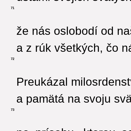
71
že nás oslobodí od na
a z rúk všetkých, čo n
72
Preukázal milosrdens
a pamätá na svoju svä
73