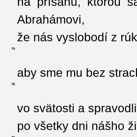
na prísahu, ktorou s
Abrahámovi,
že nás vyslobodí z rúk
74
aby sme mu bez strach
75
vo svätosti a spravodl
po všetky dni nášho ži