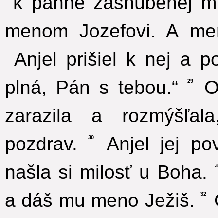
k panne zasnúbenej mu
menom Jozefovi. A me
Anjel prišiel k nej a po
plná, Pán s tebou.“
On
29
zarazila a rozmýšľa
pozdrav.
Anjel jej pov
30
našla si milosť u Boha.
3
a dáš mu meno Ježiš.
O
32