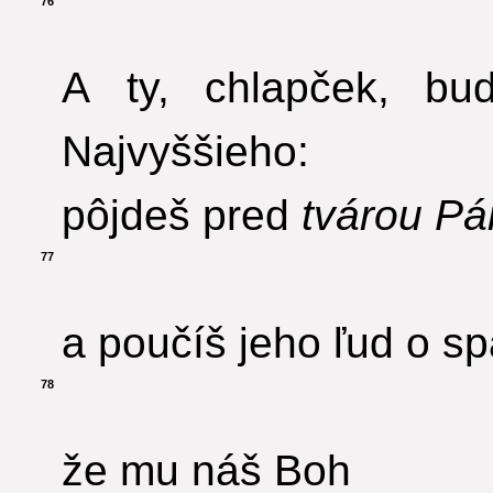
76
A ty, chlapček, bu
Najvyššieho:
pôjdeš pred
tvárou Pá
77
a poučíš jeho ľud o s
78
že mu náš Boh