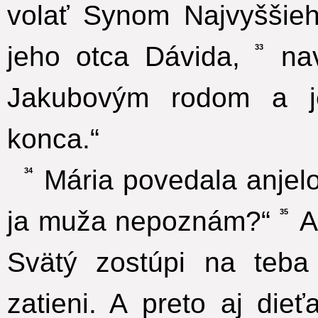
volať Synom Najvyššie
jeho otca Dávida,
nav
33
Jakubovým rodom a j
konca.“
Mária povedala anjelo
34
ja muža nepoznám?“
An
35
Svätý zostúpi na teb
zatieni. A preto aj die