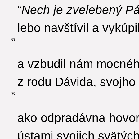
“
Nech je zvelebený Pá
lebo navštívil a vykúpi
69
a vzbudil nám mocnéh
z rodu Dávida, svojho
70
ako odpradávna hovor
ústami svojich svätých