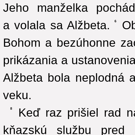
Jeho manželka pochád
a volala sa Alžbeta.
Oba
6
Bohom a bezúhonne zac
prikázania a ustanovenia
Alžbeta bola neplodná a
veku.
Keď raz prišiel rad n
8
kňazskú službu pred