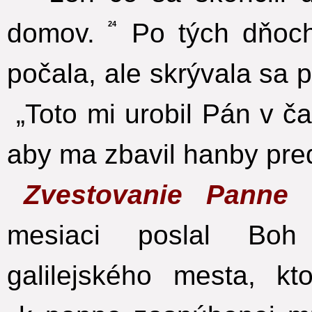
domov.
Po tých dňoch
24
počala, ale skrývala sa 
„Toto mi urobil Pán v č
aby ma zbavil hanby pred
Zvestovanie Panne
mesiaci poslal Boh
galilejského mesta, kt