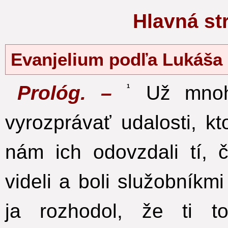
Hlavná s
Evanjelium podľa Lukáš
Prológ. –
Už mnohí
1
vyrozprávať udalosti, kt
nám ich odovzdali tí, 
videli a boli služobníkmi
ja rozhodol, že ti t