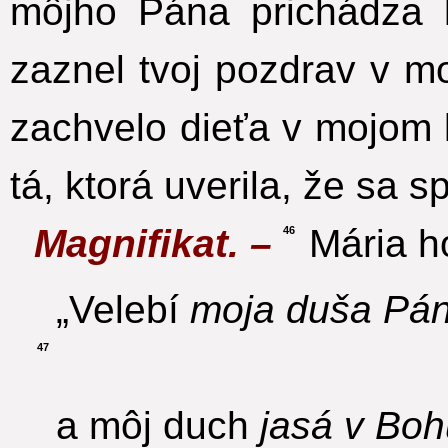
môjho Pána prichádza
zaznel tvoj pozdrav v m
zachvelo dieťa v mojom 
tá, ktorá uverila, že sa s
Magnifikat. –
Mária ho
46
„Velebí
moja duša Pá
47
a môj duch
jasá v Boh