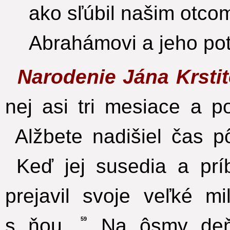
ako sľúbil našim otco
Abrahámovi a jeho po
Narodenie Jána Krstit
nej asi tri mesiace a p
Alžbete nadišiel čas p
Keď jej susedia a príb
prejavil svoje veľké mi
s ňou.
Na ôsmy deň p
59