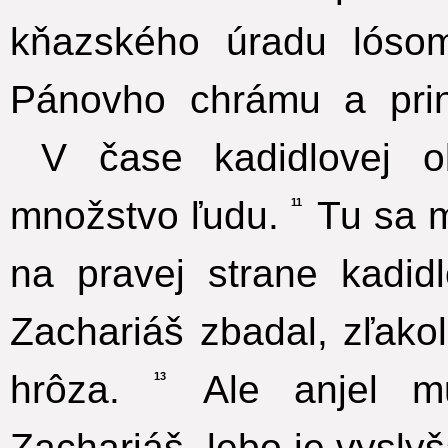
kňazského úradu lóso
Pánovho chrámu a prin
V čase kadidlovej o
množstvo ľudu.
Tu sa mu
11
na pravej strane kadidl
Zachariáš zbadal, zľak
hrôza.
Ale anjel mu
13
Zachariáš, lebo je vysly