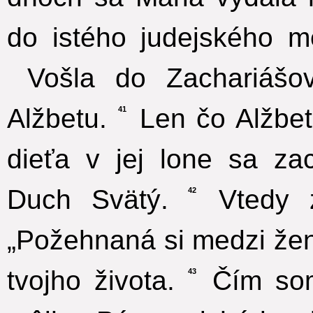
do istého judejského m
Vošla do Zachariášo
Alžbetu.
Len čo Alžbet
41
dieťa v jej lone sa za
Duch Svätý.
Vtedy z
42
„Požehnaná si medzi že
tvojho života.
Čím som 
43