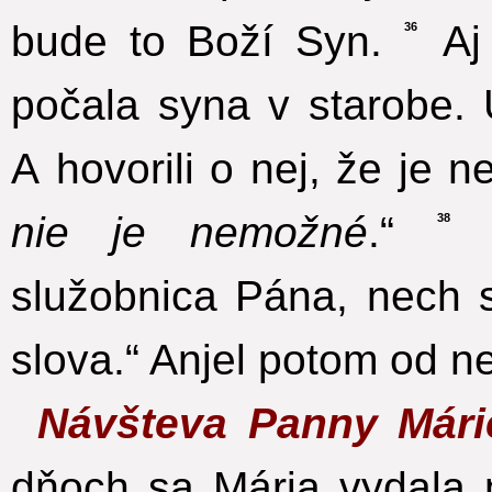
bude to Boží Syn.
Aj 
36
počala syna v starobe. 
A hovorili o nej, že je n
nie je nemožné
.“
M
38
služobnica Pána, nech 
slova.“ Anjel potom od nej
Návšteva Panny Mári
dňoch sa Mária vydala 