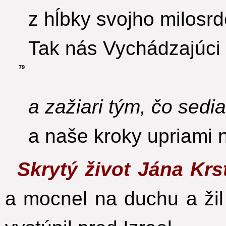
z hĺbky svojho milosrd
Tak nás Vychádzajúci z
79
a zažiari tým, čo sedia
a naše kroky upriami 
Skrytý život Jána Krs
a mocnel na duchu a žil