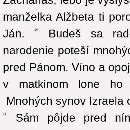
manželka Alžbeta ti po
Ján.
Budeš sa rado
14
narodenie poteší mnohý
pred Pánom. Víno a opoj
v matkinom lone ho 
Mnohých synov Izraela o
Sám pôjde pred ním
17