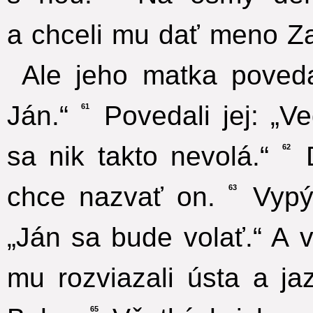
a chceli mu dať meno Za
Ale jeho matka poveda
Ján.“
Povedali jej: „V
61
sa nik takto nevolá.“
D
62
chce nazvať on.
Vypýt
63
„Ján sa bude volať.“ A vš
mu rozviazali ústa a jaz
65