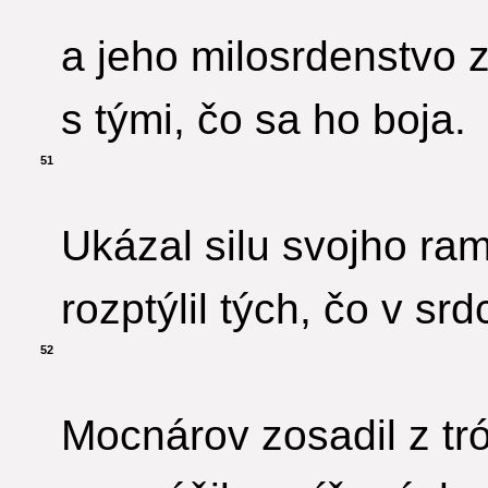
a jeho milosrdenstvo 
s tými, čo sa ho boja.
51
Ukázal silu svojho ra
rozptýlil tých, čo v sr
52
Mocnárov zosadil z tr