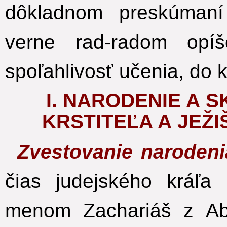
dôkladnom preskúmaní
verne rad-radom opíš
spoľahlivosť učenia, do k
I. NARODENIE A 
KRSTITEĽA A JEŽI
Zvestovanie narodeni
čias judejského kráľa
menom Zachariáš z Abi