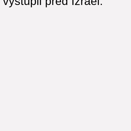
vystúpil pred Izrael.