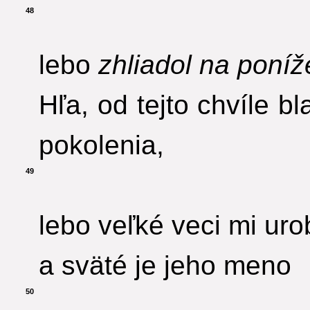
48
lebo
zhliadol na poní
Hľa, od tejto chvíle b
pokolenia,
49
lebo veľké veci mi urob
a sväté je jeho meno
50