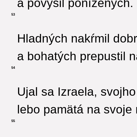
a povýšil ponížených.
53
Hladných nakŕmil dob
a bohatých prepustil 
54
Ujal sa Izraela, svojh
lebo pamätá na svoje 
55