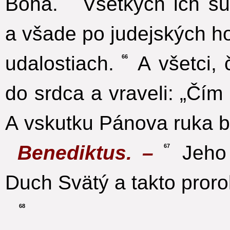
Boha.
Všetkých ich su
a všade po judejských ho
udalostiach.
A všetci, č
66
do srdca a vraveli: „Čím
A vskutku Pánova ruka b
Benediktus. –
Jeho 
67
Duch Svätý a takto proro
68