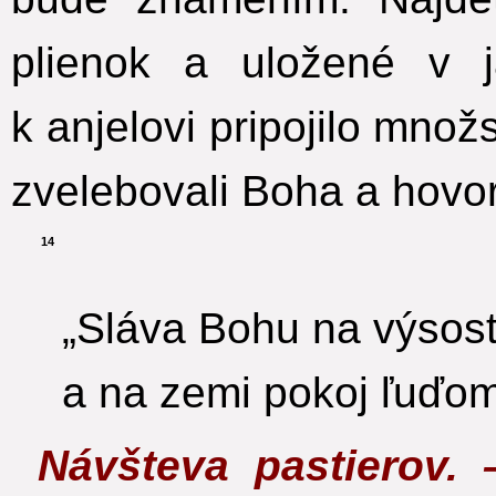
plienok a uložené v ja
k anjelovi pripojilo mno
zvelebovali Boha a hovori
14
„Sláva Bohu na výsos
a na zemi pokoj ľuďom
Návšteva pastierov.