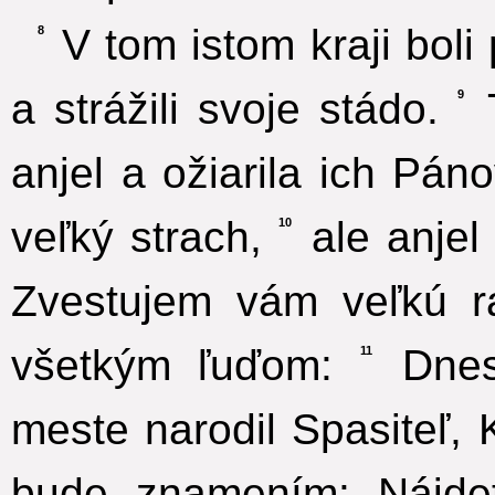
V tom istom kraji boli p
8
a strážili svoje stádo.
T
9
anjel a ožiarila ich Pán
veľký strach,
ale anjel
10
Zvestujem vám veľkú ra
všetkým ľuďom:
Dnes
11
meste narodil Spasiteľ, 
bude znamením: Nájdet