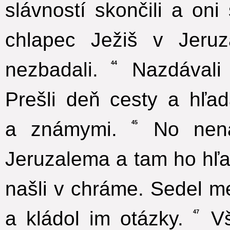
slávností skončili a oni
chlapec Ježiš v Jeruz
nezbadali.
Nazdávali 
44
Prešli deň cesty a hľa
a známymi.
No nenaš
45
Jeruzalema a tam ho hľa
našli v chráme. Sedel me
a kládol im otázky.
Vše
47