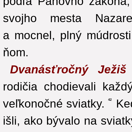
podľa Pánovho zákona, v
svojho mesta Nazare
a mocnel, plný múdrosti
ňom.
Dvanásťročný Ježi
rodičia chodievali kaž
veľkonočné sviatky.
Keď
42
išli, ako bývalo na sviat