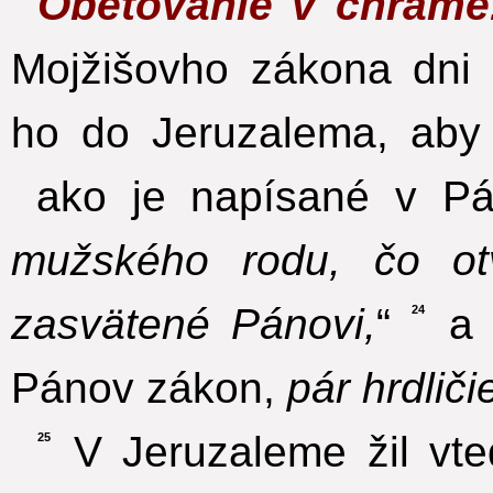
Obetovanie v chráme
Mojžišovho zákona dni i
ho do Jeruzalema, aby 
ako je napísané v Pá
mužského rodu, čo ot
zasvätené Pánovi,
“
a 
24
Pánov zákon,
pár hrdlič
V Jeruzaleme žil vt
25