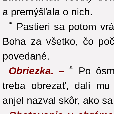
a premýšľala o nich.
Pastieri sa potom vráti
20
Boha za všetko, čo poču
povedané.
Obriezka. –
Po ôsmi
21
treba obrezať, dali m
anjel nazval skôr, ako sa