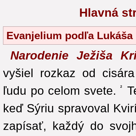
Hlavná s
Evanjelium podľa Lukáš
Narodenie Ježiša Kr
vyšiel rozkaz od cisár
ľudu po celom svete.
Te
2
keď Sýriu spravoval Kvir
zapísať, každý do svoj