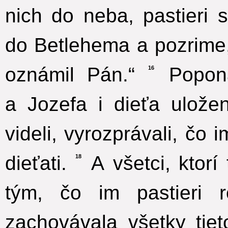
nich do neba, pastieri 
do Betlehema a pozrime,
oznámil Pán.“
Poponá
16
a Jozefa i dieťa uložen
videli, vyrozprávali, čo
dieťati.
A všetci, ktorí 
18
tým, čo im pastieri ro
zachovávala všetky tie