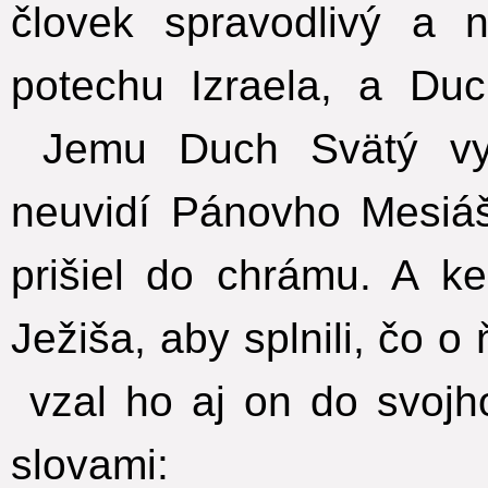
človek spravodlivý a 
potechu Izraela, a Du
Jemu Duch Svätý vyj
neuvidí Pánovho Mesiá
prišiel do chrámu. A ke
Ježiša, aby splnili, čo 
vzal ho aj on do svojh
slovami: