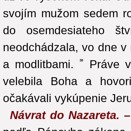
svojím mužom sedem ro
do osemdesiateho št
neodchádzala, vo dne v 
a modlitbami.
Práve v 
38
velebila Boha a hovo
očakávali vykúpenie Jer
Návrat do Nazareta. 