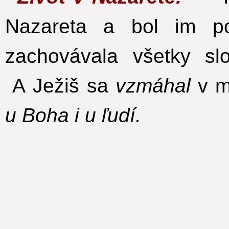
Nazareta a bol im p
zachovávala všetky sl
A Ježiš sa
vzmáhal
v m
u Boha i u ľudí.