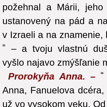
požehnal a Márii, jeho
ustanovený na pád a n
v Izraeli a na znamenie
– a tvoju vlastnú du
35
vyšlo najavo zmýšľanie 
Prorokyňa Anna. –
36
Anna, Fanuelova dcéra,
už vo vysokom veku. Od 