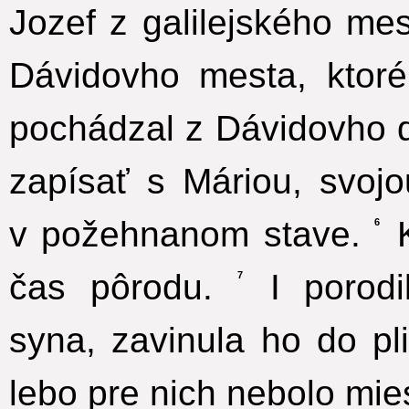
Jozef z galilejského me
Dávidovho mesta, ktor
pochádzal z Dávidovho 
zapísať s Máriou, svoj
v požehnanom stave.
K
6
čas pôrodu.
I porodi
7
syna, zavinula ho do pli
lebo pre nich nebolo mies