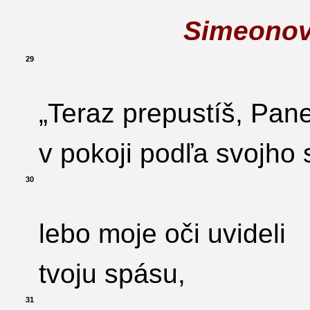
Simeonov
29
„Teraz prepustíš, Pan
v pokoji podľa svojho 
30
lebo moje oči uvideli
tvoju spásu,
31