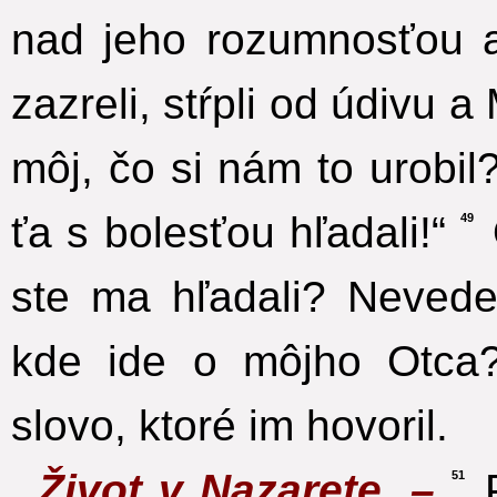
nad jeho rozumnosťou 
zazreli, stŕpli od údivu
môj, čo si nám to urobil?
ťa s bolesťou hľadali!“
49
ste ma hľadali? Nevede
kde ide o môjho Otca?
slovo, ktoré im hovoril.
Život v Nazarete. –
P
51