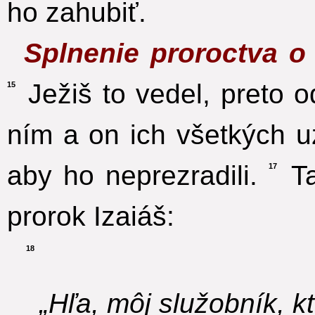
ho zahubiť.
Splnenie proroctva o
Ježiš to vedel, preto od
15
ním a on ich všetkých uz
aby ho neprezradili.
Ta
17
prorok Izaiáš:
18
„Hľa, môj služobník, kt