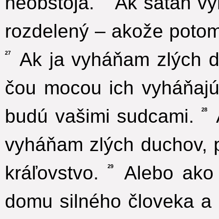
neobstoja.
Ak satan vy
rozdelený – akože potom
Ak ja vyháňam zlých d
27
čou mocou ich vyháňajú
budú vašimi sudcami.
A
28
vyháňam zlých duchov, 
kráľovstvo.
Alebo ako 
29
domu silného človeka a 