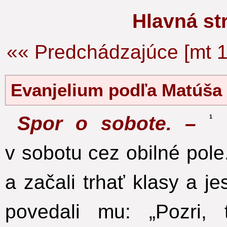
Hlavná s
«« Predchádzajúce [mt 1
Evanjelium podľa Matúš
Spor o sobote. –
V
1
v sobotu cez obilné pole
a začali trhať klasy a jes
povedali mu: „Pozri, 