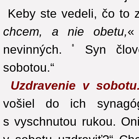
Keby ste vedeli, čo to
chcem, a nie obetu,
«
nevinných.
Syn člov
8
sobotou.“
Uzdravenie v sobot
vošiel do ich synagó
s vyschnutou rukou. Oni