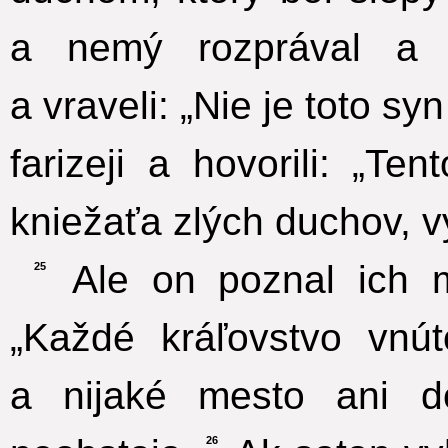
a nemý rozprával a v
a vraveli: „Nie je toto sy
farizeji a hovorili: „T
kniežaťa zlých duchov, v
Ale on poznal ich m
25
„Každé kráľovstvo vnú
a nijaké mesto ani d
26