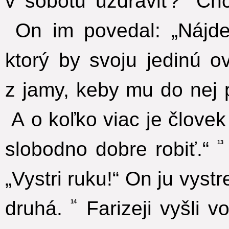
v sobotu uzdraviť?“ Chc
On im povedal: „Nájde
ktorý by svoju jedinú o
z jamy, keby mu do nej 
A o koľko viac je člove
slobodno dobre robiť.“
13
„Vystri ruku!“ On ju vyst
druhá.
Farizeji vyšli v
14