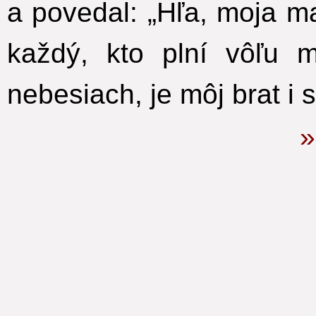
a povedal: „Hľa, moja ma
každý, kto plní vôľu 
nebesiach, je môj brat i s
»