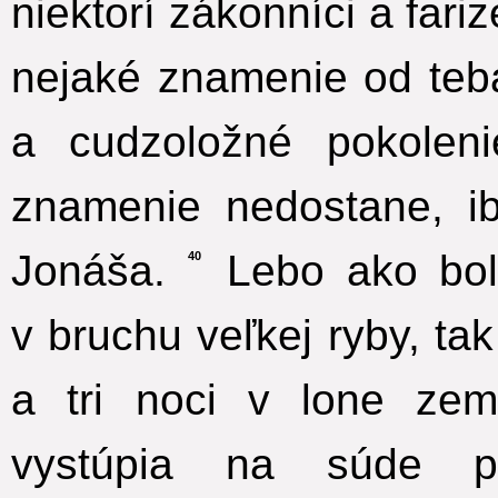
niektorí zákonníci a fariz
nejaké znamenie od teb
a cudzoložné pokolen
znamenie nedostane, i
Jonáša.
Lebo ako bol 
40
v bruchu veľkej ryby, ta
a tri noci v lone zem
vystúpia na súde pr