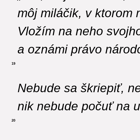
môj miláčik, v ktorom
Vložím na neho svojh
a oznámi právo národ
19
Nebude sa škriepiť, ne
nik nebude počuť na ul
20