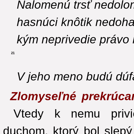
Nalomenú trsť nedolo
hasnúci knôtik nedoha
kým neprivedie právo 
21
V jeho meno budú dúfa
Zlomyseľné prekrúca
Vtedy k nemu privie
duchom, ktorý bol slep