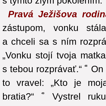
s týmto zlým pokolením.“
Pravá Ježišova rodi
zástupom, vonku stál
a chceli sa s ním rozprá
„Vonku stojí tvoja matka
s tebou rozprávať.“
On 
48
to vravel: „Kto je mo
bratia?“
Vystrel ruku
49