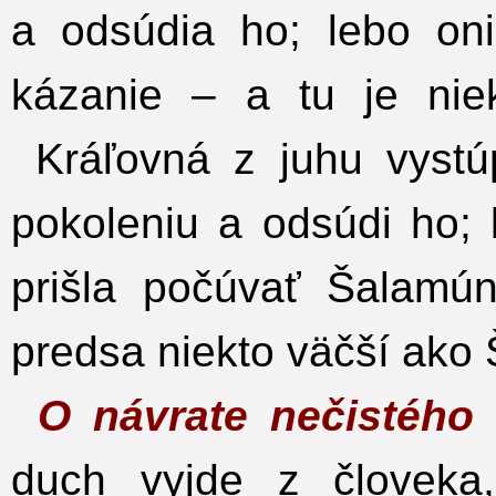
a odsúdia ho; lebo on
kázanie – a tu je nie
Kráľovná z juhu vystú
pokoleniu a odsúdi ho;
prišla počúvať Šalamú
predsa niekto väčší ako
O návrate nečistého
duch vyjde z človeka