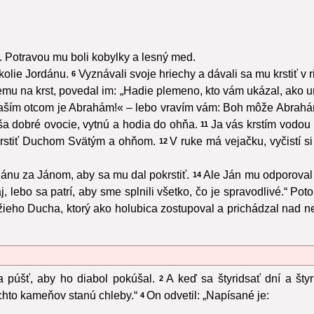
k. Potravou mu boli kobylky a lesný med.
kolie Jordánu.
Vyznávali svoje hriechy a dávali sa mu krstiť v 
6
k nemu na krst, povedal im: „Hadie plemeno, kto vám ukázal, ak
aším otcom je Abrahám!« – lebo vravím vám: Boh môže Abrahámo
ša dobré ovocie, vytnú a hodia do ohňa.
Ja vás krstím vodou 
11
krstiť Duchom Svätým a ohňom.
V ruke má vejačku, vyčistí s
12
rdánu za Jánom, aby sa mu dal pokrstiť.
Ale Ján mu odporoval a
14
, lebo sa patrí, aby sme splnili všetko, čo je spravodlivé.“ P
žieho Ducha, ktorý ako holubica zostupoval a prichádzal nad n
 púšť, aby ho diabol pokúšal.
A keď sa štyridsať dní a štyr
2
ýchto kameňov stanú chleby.“
On odvetil: „Napísané je:
4