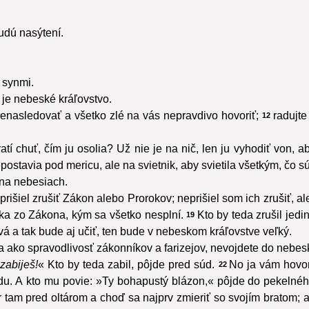
budú nasýtení.
i synmi.
 je nebeské kráľovstvo.
enasledovať a všetko zlé na vás nepravdivo hovoriť;
radujte
12
atí chuť, čím ju osolia? Už nie je na nič, len ju vyhodiť von, ab
ostavia pod mericu, ale na svietnik, aby svietila všetkým, čo s
 na nebesiach.
prišiel zrušiť Zákon alebo Prorokov; neprišiel som ich zrušiť, ale
ka zo Zákona, kým sa všetko nesplní.
Kto by teda zrušil jedi
19
á a tak bude aj učiť, ten bude v nebeskom kráľovstve veľký.
 ako spravodlivosť zákonníkov a farizejov, nevojdete do nebes
zabiješ!
« Kto by teda zabil, pôjde pred súd.
No ja vám hovor
22
adu. A kto mu povie: »Ty bohapustý blázon,« pôjde do pekelné
 tam pred oltárom a choď sa najprv zmieriť so svojím bratom; a