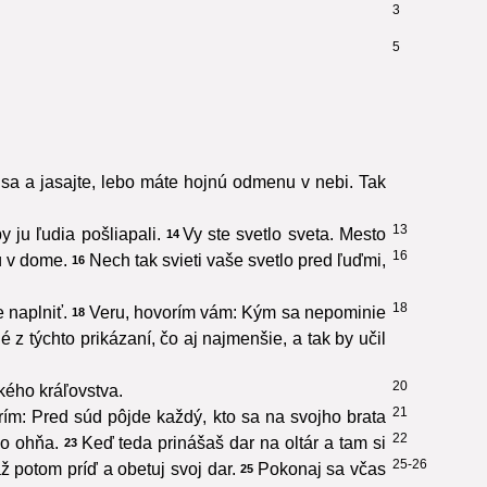
3
5
 sa a jasajte, lebo máte hojnú odmenu v nebi. Tak
13
y ju ľudia pošliapali.
Vy ste svetlo sveta. Mesto
14
16
ú v dome.
Nech tak svieti vaše svetlo pred ľuďmi,
16
18
 naplniť.
Veru, hovorím vám: Kým sa nepominie
18
né z týchto prikázaní, čo aj najmenšie, a tak by učil
20
kého kráľovstva.
21
ím: Pred súd pôjde každý, kto sa na svojho brata
22
ho ohňa.
Keď teda prinášaš dar na oltár a tam si
23
25-26
ž potom príď a obetuj svoj dar.
Pokonaj sa včas
25