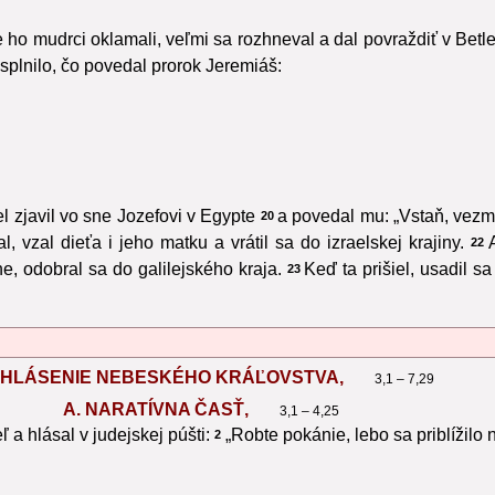
ho mudrci oklamali, veľmi sa rozhneval a dal povraždiť v Bet
splnilo, čo povedal prorok Jeremiáš:
 zjavil vo sne Jozefovi v Egypte
a povedal mu: „Vstaň, vezmi
20
l, vzal dieťa i jeho matku a vrátil sa do izraelskej krajiny.
22
e, odobral sa do galilejského kraja.
Keď ta prišiel, usadil s
23
. OHLÁSENIE NEBESKÉHO KRÁĽOVSTVA,
3,1 – 7,29
A. NARATÍVNA ČASŤ,
3,1 – 4,25
ľ a hlásal v judejskej púšti:
„Robte pokánie, lebo sa priblížilo
2