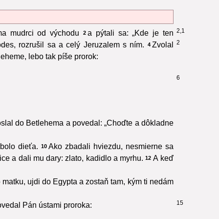
2,1
ema mudrci od východu
a pýtali sa: „Kde je ten
2
2
des, rozrušil sa a celý Jeruzalem s ním.
Zvolal
4
eheme, lebo tak píše prorok:
6
slal do Betlehema a povedal: „Choďte a dôkladne
bolo dieťa.
Ako zbadali hviezdu, nesmierne sa
10
ce a dali mu dary: zlato, kadidlo a myrhu.
A keď
12
o matku, ujdi do Egypta a zostaň tam, kým ti nedám
15
povedal Pán ústami proroka: