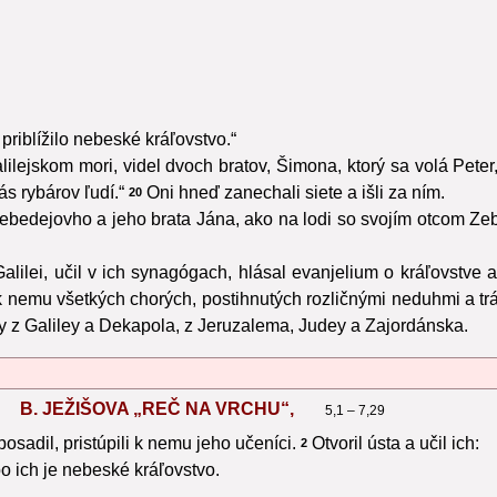
 priblížilo nebeské kráľovstvo.“
lilejskom mori, videl dvoch bratov, Šimona, ktorý sa volá Peter
s rybárov ľudí.“
Oni hneď zanechali siete a išli za ním.
20
 Zebedejovho a jeho brata Jána, ako na lodi so svojím otcom Zeb
 Galilei, učil v ich synagógach, hlásal evanjelium o kráľovst
i k nemu všetkých chorých, postihnutých rozličnými neduhmi a
py z Galiley a Dekapola, z Jeruzalema, Judey a Zajordánska.
B. JEŽIŠOVA „REČ NA VRCHU“,
5,1 – 7,29
osadil, pristúpili k nemu jeho učeníci.
Otvoril ústa a učil ich:
2
o ich je nebeské kráľovstvo.