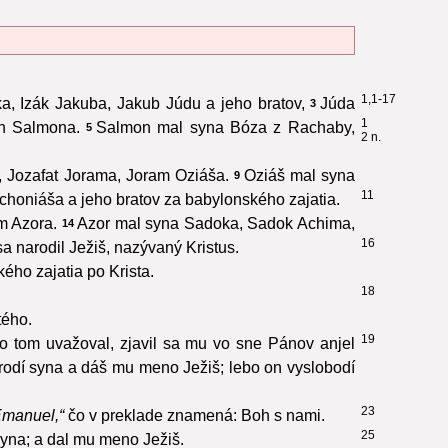
1,1-17
, Izák Jakuba, Jakub Júdu a jeho bratov,
Júda
3
1
n Salmona.
Salmon mal syna Bóza z Rachaby,
5
2 n.
, Jozafat Jorama, Joram Oziáša.
Oziáš mal syna
9
11
choniáša a jeho bratov za babylonského zajatia.
m Azora.
Azor mal syna Sadoka, Sadok Achima,
14
16
a narodil Ježiš, nazývaný Kristus.
ého zajatia po Krista.
18
tého.
19
o tom uvažoval, zjavil sa mu vo sne Pánov anjel
rodí syna a dáš mu meno Ježiš; lebo on vyslobodí
23
Emanuel,“
čo v preklade znamená: Boh s nami.
25
syna; a dal mu meno Ježiš.