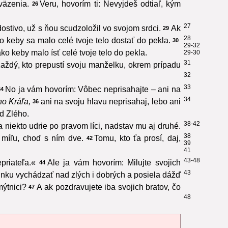
väzenia.
Veru, hovorím ti: Nevyjdeš odtiaľ, kým
26
27
ostivo, už s ňou scudzoložil vo svojom srdci.
Ak
29
28
o keby sa malo celé tvoje telo dostať do pekla.
30
29-32
ko keby malo ísť celé tvoje telo do pekla.
29-30
31
aždý, kto prepustí svoju manželku, okrem prípadu
32
33
No ja vám hovorím: Vôbec neprisahajte – ani na
34
34
o Kráľa,
ani na svoju hlavu neprisahaj, lebo ani
36
d Zlého.
38-42
 niekto udrie po pravom líci, nadstav mu aj druhé.
38
u míľu, choď s ním dve.
Tomu, kto ťa prosí, daj,
42
39
41
43-48
priateľa.«
Ale ja vám hovorím: Milujte svojich
44
43
slnku vychádzať nad zlých i dobrých a posiela dážď
mýtnici?
A ak pozdravujete iba svojich bratov, čo
47
48