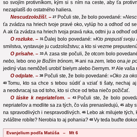
so svojím protivníkom, kým si s ním na ceste, aby ťa protiv
nezaplatíš do ostatného haliera.
Nescudzoložíš!. –
Počuli ste, že bolo povedané: »
Nesc
27
ťa zvádza na hriech tvoje pravé oko, vylúp ho a odhoď od seba
A ak ťa zvádza na hriech tvoja pravá ruka, odtni ju a odhoď od 
O rozluke. –
Ďalej bolo povedané: »
Kto prepustí svoju 
31
smilstva, vystavuje ju cudzoložstvu; a kto si vezme prepusten
O prísahe. –
A zasa ste počuli, že otcom bolo povedané
33
nebo,
lebo ono
je Božím trónom,
ani na
zem,
lebo ona
je p
35
jediný vlas nemôžeš urobiť bielym alebo čiernym.
Ale vaša 
37
O odplate. –
Počuli ste, že bolo povedané: »
Oko za oko
38
Tomu, kto sa chce s tebou súdiť a vziať ti šaty, nechaj aj
40
a neodvracaj sa od toho, kto si chce od teba niečo požičať.
O láske k nepriateľom. –
Počuli ste, že bolo poved
43
nepriateľov a modlite sa za tých, čo vás prenasledujú,
aby s
45
na spravodlivých i nespravodlivých.
Lebo ak milujete tých, 
46
zvláštne robíte? Nerobia to aj pohania?
Vy teda buďte dokon
48
Evanjelium podľa Matúša – Mt 6