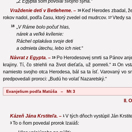
„Z Egypta som povolal svojho syna.“
Vraždenie detí v Betleheme. –
Keď Herodes zbadal, že 
16
rokov nadol, podľa času, ktorý zvedel od mudrcov.
Vtedy sa 
17
18
„V Ráme bolo počuť hlas,
nárek a veľké kvílenie:
Ráchel oplakáva svoje deti
a odmieta útechu, lebo ich niet.“
Návrat z Egypta. –
Po Herodesovej smrti sa Pánov anjel
19
krajiny. Tí, čo striehli na život dieťaťa, už pomreli.“
On vsta
21
namiesto svojho otca Herodesa, bál sa ta ísť. Varovaný vo sn
predpovedali proroci: „Budú ho volať Nazaretský.“
Evanjelium podľa Matúša – Mt 3
II
Kázeň Jána Krstiteľa. –
V tých dňoch vystúpil Ján Krstite
1
To o ňom povedal prorok Izaiáš:
3