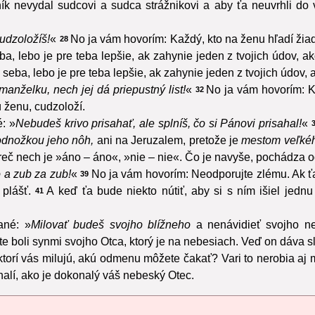
ník nevydal sudcovi a sudca strážnikovi a aby ťa neuvrhli do 
udzoložíš!
«
No ja vám hovorím: Každý, kto na ženu hľadí žiad
28
, lebo je pre teba lepšie, ak zahynie jeden z tvojich údov, ak
seba, lebo je pre teba lepšie, ak zahynie jeden z tvojich údov, a
manželku, nech jej dá priepustný list!
«
No ja vám hovorím: K
32
ú ženu, cudzoloží.
: »
Nebudeš krivo prisahať, ale splníš, čo si Pánovi prisahal!
«
odnožkou jeho nôh,
ani na Jeruzalem, pretože je
mestom veľkéh
reč nech je »áno – áno«, »nie – nie«. Čo je navyše, pochádza o
 a zub za zub!
«
No ja vám hovorím: Neodporujte zlému. Ak ťa
39
 plášť.
A keď ťa bude niekto nútiť, aby si s ním išiel jedn
41
ané: »
Milovať budeš svojho blížneho
a nenávidieť svojho ne
te boli synmi svojho Otca, ktorý je na nebesiach. Veď on dáva 
ktorí vás milujú, akú odmenu môžete čakať? Vari to nerobia aj 
alí, ako je dokonalý váš nebeský Otec.