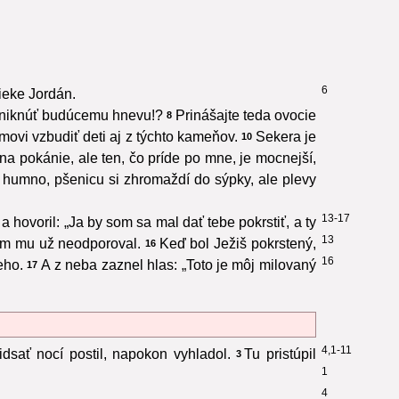
6
rieke Jordán.
o uniknúť budúcemu hnevu!?
Prinášajte teda ovocie
8
vi vzbudiť deti aj z týchto kameňov.
Sekera je
10
na pokánie, ale ten, čo príde po mne, je mocnejší,
i humno, pšenicu si zhromaždí do sýpky, ale plevy
13-17
 hovoril: „Ja by som sa mal dať tebe pokrstiť, a ty
13
otom mu už neodporoval.
Keď bol Ježiš pokrstený,
16
16
eho.
A z neba zaznel hlas: „Toto je môj milovaný
17
4,1-11
idsať nocí postil, napokon vyhladol.
Tu pristúpil
3
1
4