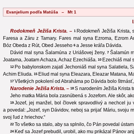
Evanjelium podľa Matúša – Mt 1
Rodokmeň Ježiša Krista. –
Rodokmeň Ježiša Krista, 
1
Faresa a Záru z Tamary. Fares mal syna Ezroma, Ezrom A
Bóz Obeda z Rút, Obed Jesseho
a Jesse kráľa Dávida.
6
Dávid mal syna Šalamúna z Uriášovej ženy.
Šalamún m
7
Joatama, Joatam Achaza, Achaz Ezechiáša.
Ezechiáš mal 
10
Po babylonskom zajatí Jechoniáš mal syna Salatiela, Sa
12
Achim Eliuda.
Eliud mal syna Eleazara, Eleazar Matana, M
15
Všetkých pokolení od Abraháma po Dávida bolo štrnásť, 
17
Narodenie Ježiša Krista. –
S narodením Ježiša Krista to
18
Jeho matka Mária bola zasnúbená s Jozefom. Ale skôr, ako
Jozef, jej manžel, bol človek spravodlivý a nechcel ju 
19
a povedal: „Jozef, syn Dávidov, neboj sa prijať Máriu, svoju 
svoj ľud z hriechov.“
To všetko sa stalo, aby sa splnilo, čo Pán povedal ústam
22
Keď sa Jozef prebudil, urobil, ako mu prikázal Pánov anje
24