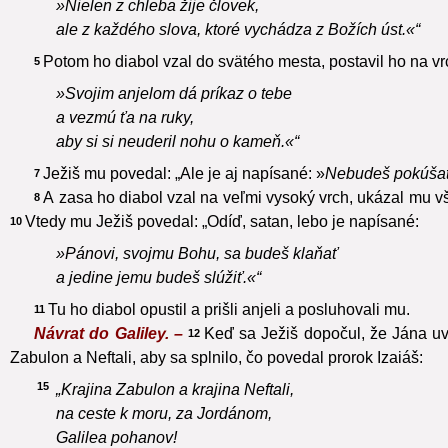
»Nielen z chleba žije človek,
ale z každého slova, ktoré vychádza z Božích úst.«“
Potom ho diabol vzal do svätého mesta, postavil ho na v
5
»Svojim anjelom dá príkaz o tebe
a vezmú ťa na ruky,
aby si si neuderil nohu o kameň.«“
Ježiš mu povedal: „Ale je aj napísané: »
Nebudeš pokúšať
7
A zasa ho diabol vzal na veľmi vysoký vrch, ukázal mu vš
8
Vtedy mu Ježiš povedal: „Odíď, satan, lebo je napísané:
10
»Pánovi, svojmu Bohu, sa budeš klaňať
a jedine jemu budeš slúžiť.«“
Tu ho diabol opustil a prišli anjeli a posluhovali mu.
11
Návrat do Galiley. –
Keď sa Ježiš dopočul, že Jána uvä
12
Zabulon a Neftali, aby sa splnilo, čo povedal prorok Izaiáš:
15
„Krajina Zabulon a krajina Neftali,
na ceste k moru, za Jordánom,
Galilea pohanov!