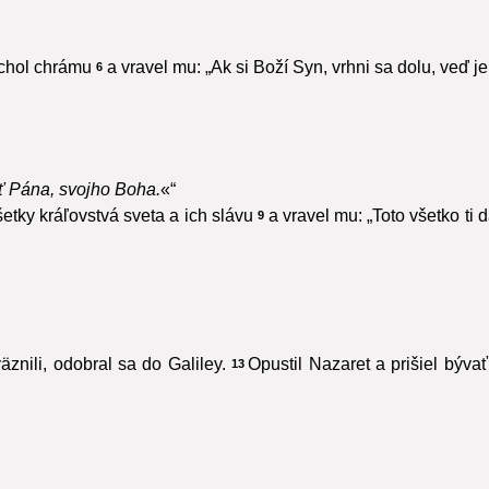
rchol chrámu
a vravel mu: „Ak si Boží Syn, vrhni sa dolu, veď j
6
 Pána, svojho Boha.
«“
etky kráľovstvá sveta a ich slávu
a vravel mu: „Toto všetko t
9
znili, odobral sa do Galiley.
Opustil Nazaret a prišiel býv
13