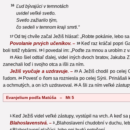
16
Ľud bývajúci v temnotách
uvidel veľké svetlo.
Svetlo zažiarilo tým,
čo sedeli v temnom kraji smrti.“
Od tej chvíle začal Ježiš hlásať: „Robte pokánie, lebo sa
17
Povolanie prvých učeníkov. –
Keď raz kráčal popri Ga
18
boli totiž rybármi.
I povedal im: „Poďte za mnou a urobím z vá
19
Ako šiel odtiaľ ďalej, videl iných dvoch bratov, Jakuba
21
zanechali loď i svojho otca a išli za ním.
Ježiš vyučuje a uzdravuje. –
A Ježiš chodil po celej
23
ľudom.
Povesť o ňom sa rozniesla po celej Sýrii. Prinášal
24
a ochrnutých, a on ich uzdravoval.
A šli za ním veľké zástu
25
Evanjelium podľa Matúša – Mt 5
Keď Ježiš videl veľké zástupy, vystúpil na vrch. A keď sa p
1
Blahoslavenstvá. –
„Blahoslavení chudobní v duchu, leb
3
Blahoslavení plačúci, lebo oni budú potešení.
4