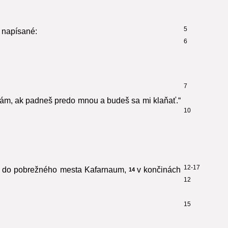
5
e napísané:
6
7
i dám, ak padneš predo mnou a budeš sa mi klaňať.“
10
12-17
ať do pobrežného mesta Kafarnaum,
v končinách
14
12
15