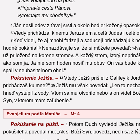
„Hlas volajúceho na púšti:
»Pripravte cestu Pánovi,
vyrovnajte mu chodníky!«“
Ján nosil odev z ťavej srsti a okolo bedier kožený opaso
4
Vtedy prichádzal k nemu Jeruzalem a celá Judea i celé o
5
Keď videl, že aj mnohí farizeji a saduceji prichádzajú 
7
hodné pokánia!
Nenazdávajte sa, že si môžete povedať: »N
9
už priložená na korene stromov. A každý strom, ktorý nepriná
ako som ja. Ja nie som hoden nosiť mu obuv. On vás bude 
spáli v neuhasiteľnom ohni.“
Pokrstenie Ježiša. –
Vtedy Ježiš prišiel z Galiley k Jo
13
prichádzaš ku mne?“
Ježiš mu však povedal: „Len to nechaj
15
hneď vystúpil z vody. Vtom sa mu otvorilo nebo a on videl Bo
Syn, v ktorom mám zaľúbenie.“
Evanjelium podľa Matúša – Mt 4
Pokúšanie na púšti. –
Potom Duch vyviedol Ježiša na
1
pokušiteľ a povedal mu: „Ak si Boží Syn, povedz, nech sa z t