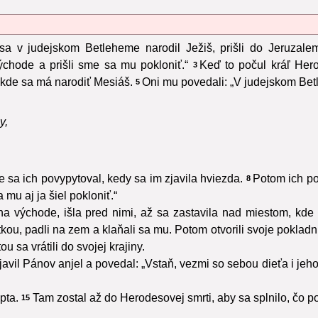
sa v judejskom Betleheme narodil Ježiš, prišli do Jeruzal
chode a prišli sme sa mu pokloniť.“
Keď to počul kráľ Hero
3
 kde sa má narodiť Mesiáš.
Oni mu povedali: „V judejskom Betl
5
y,
sa ich povypytoval, kedy sa im zjavila hviezda.
Potom ich po
8
mu aj ja šiel pokloniť.“
i na východe, išla pred nimi, až sa zastavila nad miestom, kde 
kou, padli na zem a klaňali sa mu. Potom otvorili svoje pokladni
 sa vrátili do svojej krajiny.
avil Pánov anjel a povedal: „Vstaň, vezmi so sebou dieťa i jeh
pta.
Tam zostal až do Herodesovej smrti, aby sa splnilo, čo 
15