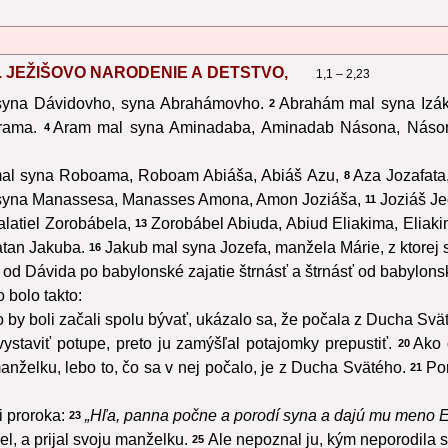
I. JEŽIŠOVO NARODENIE A DETSTVO,
1,1 – 2,23
syna Dávidovho, syna Abrahámovho.
Abrahám mal syna Izáka
2
rama.
Aram mal syna Aminadaba, Aminadab Násona, Náso
4
al syna Roboama, Roboam Abiáša, Abiáš Azu,
Aza Jozafata
8
syna Manassesa, Manasses Amona, Amon Joziáša,
Joziáš Je
11
latiel Zorobábela,
Zorobábel Abiuda, Abiud Eliakima, Eliaki
13
atan Jakuba.
Jakub mal syna Jozefa, manžela Márie, z ktorej s
16
od Dávida po babylonské zajatie štrnásť a štrnásť od babylonsk
 bolo takto:
 by boli začali spolu bývať, ukázalo sa, že počala z Ducha Svä
vystaviť potupe, preto ju zamýšľal potajomky prepustiť.
Ako 
20
manželku, lebo to, čo sa v nej počalo, je z Ducha Svätého.
Po
21
i proroka:
„Hľa, panna počne a porodí syna a dajú mu meno 
23
l, a prijal svoju manželku.
Ale nepoznal ju, kým neporodila 
25