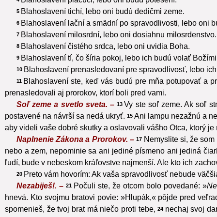
Blahoslavení tichí, lebo oni budú dedičmi zeme.
5
Blahoslavení lační a smädní po spravodlivosti, lebo oni 
6
Blahoslavení milosrdní, lebo oni dosiahnu milosrdenstvo.
7
Blahoslavení čistého srdca, lebo oni uvidia Boha.
8
Blahoslavení tí, čo šíria pokoj, lebo ich budú volať Božím
9
Blahoslavení prenasledovaní pre spravodlivosť, lebo ich
10
Blahoslavení ste, keď vás budú pre mňa potupovať a pr
11
prenasledovali aj prorokov, ktorí boli pred vami.
Soľ zeme a svetlo sveta. –
Vy ste soľ zeme. Ak soľ str
13
postavené na návrší sa nedá ukryť.
Ani lampu nezažnú a nep
15
aby videli vaše dobré skutky a oslavovali vášho Otca, ktorý je
Naplnenie Zákona a Prorokov. –
Nemyslite si, že som 
17
nebo a zem, nepominie sa ani jediné písmeno ani jediná čiar
ľudí, bude v nebeskom kráľovstve najmenší. Ale kto ich zachov
Preto vám hovorím: Ak vaša spravodlivosť nebude väčšia
20
Nezabiješ!. –
Počuli ste, že otcom bolo povedané: »
Ne
21
hnevá. Kto svojmu bratovi povie: »Hlupák,« pôjde pred veľr
spomenieš, že tvoj brat má niečo proti tebe,
nechaj svoj dar
24