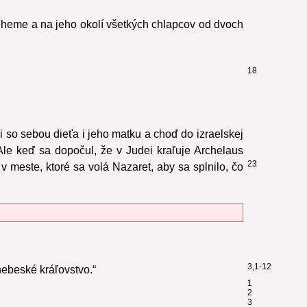
leheme a na jeho okolí všetkých chlapcov od dvoch
18
 so sebou dieťa i jeho matku a choď do izraelskej
Ale keď sa dopočul, že v Judei kraľuje Archelaus
23
a v meste, ktoré sa volá Nazaret, aby sa splnilo, čo
3,1-12
 nebeské kráľovstvo.“
1
2
3