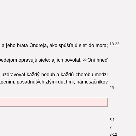
18-22
, a jeho brata Ondreja, ako spúšťajú sieť do mora;
edejom opravujú siete; aj ich povolal.
Oni hneď
22
ve a uzdravoval každý neduh a každú chorobu medzi
 trápením, posadnutých zlými duchmi, námesačníkov
25
5,1
2
3-12