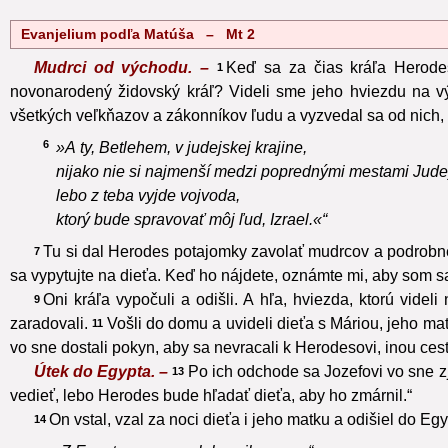
Evanjelium podľa Matúša – Mt 2
Mudrci od východu. –
Keď sa za čias kráľa Herode
1
novonarodený židovský kráľ? Videli sme jeho hviezdu na vý
všetkých veľkňazov a zákonníkov ľudu a vyzvedal sa od nich,
6
»A ty, Betlehem, v judejskej krajine,
nijako nie si najmenší medzi poprednými mestami Jude
lebo z teba vyjde vojvoda,
ktorý bude spravovať môj ľud, Izrael.«“
Tu si dal Herodes potajomky zavolať mudrcov a podrobne 
7
sa vypytujte na dieťa. Keď ho nájdete, oznámte mi, aby som sa 
Oni kráľa vypočuli a odišli. A hľa, hviezda, ktorú videl
9
zaradovali.
Vošli do domu a uvideli dieťa s Máriou, jeho mat
11
vo sne dostali pokyn, aby sa nevracali k Herodesovi, inou cestou
Útek do Egypta. –
Po ich odchode sa Jozefovi vo sne zj
13
vedieť, lebo Herodes bude hľadať dieťa, aby ho zmárnil.“
On vstal, vzal za noci dieťa i jeho matku a odišiel do Egy
14