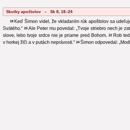
Skutky apoštolov – Sk 8, 18–24
Keď Šimon videl, že vkladaním rúk apoštolov sa udeľu
18
Svätého.“
Ale Peter mu povedal: „Tvoje striebro nech je zat
20
slove, lebo tvoje srdce nie je priame pred Bohom.
Rob teda
22
v horkej žlči a v putách neprávosti.“
Šimon odpovedal: „Modli
24