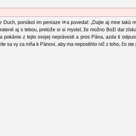
je Duch, ponúkol im peniaze
a povedal: „Dajte aj mne takú 
19
ratené aj s tebou, pretože si si myslel, že možno Boží dar získ
 pokánie z tejto svojej neprávosti a pros Pána, azda ti odpust
te sa vy za mňa k Pánovi, aby ma nepostihlo nič z toho, čo ste 