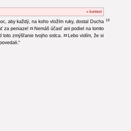
» kontext
19
moc, aby každý, na koho vložím ruky, dostal Ducha
ať za peniaze!
Nemáš účasť ani podiel na tomto
21
í toto zmýšľanie tvojho srdca.
Lebo vidím, že si
23
povedali.“