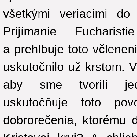
všetkými veriacimi do
Prijímanie Eucharist
a prehlbuje toto včleneni
uskutočnilo už krstom. V
aby sme tvorili j
uskutočňuje toto pov
dobrorečenia, ktorému 