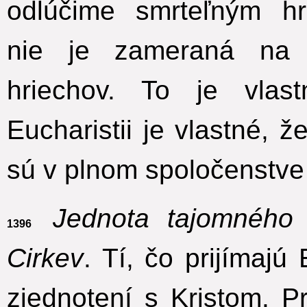
odlúčime smrteľným hr
nie je zameraná na 
hriechov. To je vlast
Eucharistii je vlastné, ž
sú v plnom spoločenstve
Jednota tajomného t
1396
Cirkev
.
Tí, čo prijímajú 
zjednotení s Kristom. P