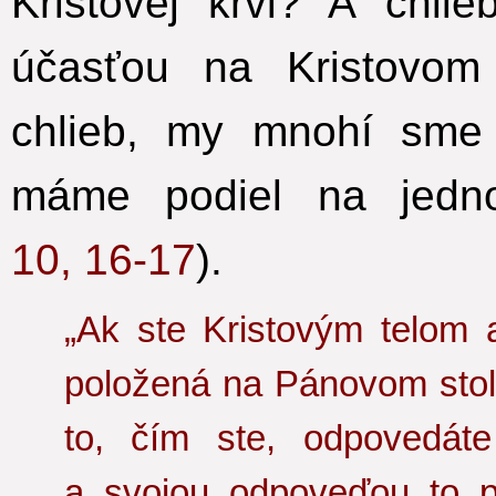
Kristovej krvi? A chli
účasťou na Kristovom
chlieb, my mnohí sme 
máme podiel na jedn
10, 16-17
).
„Ak ste Kristovým telom 
položená na Pánovom stole
to, čím ste, odpovedát
a svojou odpoveďou to po