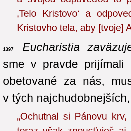
‚Telo Kristovo‘ a odpov
Kristovho tela, aby [tvoje]
Eucharistia zaväzu
1397
sme v pravde prijímali 
obetované za nás,
musí
v tých najchudobnejších,
„Ochutnal si Pánovu krv, 
teraz však zneucťuješ aj