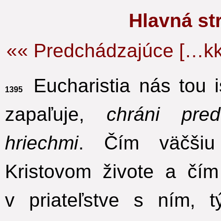
Hlavná s
«« Predchádzajúce […kk
Eucharistia nás tou i
1395
zapaľuje,
chráni pred
hriechmi
.
Čím väčšiu
Kristovom živote a čí
v priateľstve s ním,