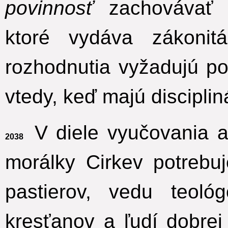
povinnosť
zachovávať u
ktoré vydáva zákonitá
rozhodnutia vyžadujú po
vtedy, keď majú disciplin
V diele vyučovania a
2038
morálky Cirkev potreb
pastierov, vedu teol
kresťanov a ľudí dobrej