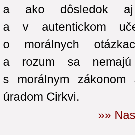
a ako dôsledok aj
a v autentickom uče
o morálnych otázka
a rozum sa nemajú 
s morálnym zákonom
a
úradom Cirkvi.
»» Nas