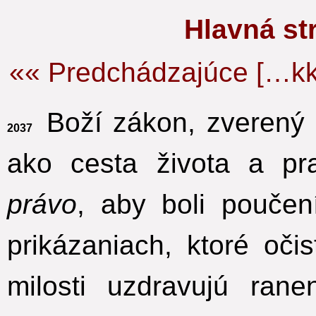
Hlavná s
«« Predchádzajúce […kk
Boží zákon, zverený C
2037
ako cesta života a pr
právo
,
aby boli poučen
prikázaniach, ktoré oč
milosti uzdravujú ran