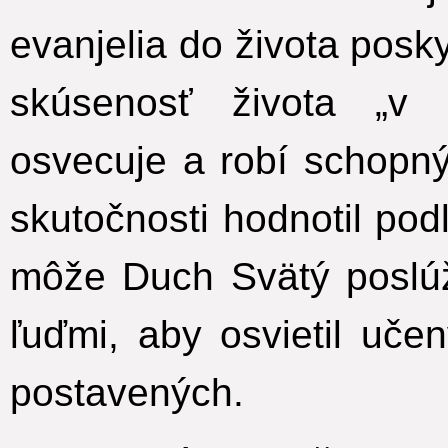
evanjelia do života pos
skúsenosť života „v Kr
osvecuje a robí schopn
skutočnosti hodnotil po
môže Duch Svätý poslú
ľuďmi, aby osvietil uč
postavených.