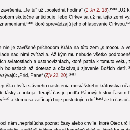
avŕšenia. „Je tu“ už „posledná hodina“ (
1 Jn
2, 18
).
„Už k 
598
sobom skutočne anticipuje, lebo Cirkev sa už na tejto zemi v
i znameniami,
ktoré sprevádzajú jeho ohlasovanie Cirkvou.
600
6
šte nie je zavŕšené príchodom Kráľa na túto zem „s mocou a ve
ade nad nimi zvíťazila.
Až kým mu nebude všetko podrobené
ch sviatostiach a ustanovizniach, ktoré patria k tomuto veku, 
ch bolestiach až doteraz a očakávajú zjavenie Božích detí“.
vzývajú: „Príď, Pane“ (
Zjv
22, 20
).
608
eprišla chvíľa slávneho nastolenia mesiášskeho kráľovstva oč
i, lásky a pokoja.
Terajší čas je podľa Pánových slov časom 
ev
a ktorou sa začínajú boje posledných dní.
Je to čas oč
614
615
oci nám „neprislúcha poznať časy alebo chvíle, ktoré Otec urči