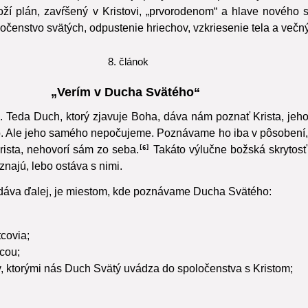
ž do zavŕšenia plánu našej spásy. Ale až v „posledných časoch“
Boží plán, zavŕšený v Kristovi, „prvorodenom“ a hlave nového
čenstvo svätých, odpustenie hriechov, vzkriesenie tela a večný
8. článok
„Verím v Ducha Svätého“
). Teda Duch, ktorý zjavuje Boha, dáva nám poznať Krista, jeh
. Ale jeho samého nepočujeme. Poznávame ho iba v pôsobení,
Krista, nehovorí sám zo seba.
Takáto výlučne božská skrytosť 
6
poznajú, lebo ostáva s nimi.
vzdáva ďalej, je miestom, kde poznávame Ducha Svätého:
tcovia;
cou;
lov, ktorými nás Duch Svätý uvádza do spoločenstva s Kristom;