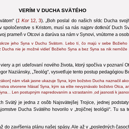
Tretia kapitola
VERÍM V DUCHA SVÄTÉHO
Svätom“
(
1 Kor
12, 3
). „Boh poslal do našich sŕdc Ducha svojh
v spoločenstve s Kristom, musí sa nás najprv dotknúť Duch Sv
 svoj prameň v Otcovi a darúva sa nám v Synovi, vnútorne a oso
krze jeho Syna v Duchu Svätom. Lebo tí, čo majú v sebe Božieho D
z Ducha nie je možné vidieť Božieho Syna a bez Syna sa nik nemôže pr
iery a pri udeľovaní nového života, ktorý spočíva v poznaní Otc
gor Naziánsky, „Teológ“, vysvetľuje tento postup pedagógiou Bo
[zákon] nám však jasne ukazuje Syna, kým božstvo Ducha naznačil ako
nstva otvorene hlásať Syna, kým sa ešte nevyznávalo božstvo Otca, 
na... Len postupným napredovaním a vzrastaním ‚od jasnosti k jasnosti‘
 Svätý je jedna z osôb Najsvätejšej Trojice, jednej podsta
omstve Ducha Svätého hovorilo v „trojičnej teológii“.
Tu sa t