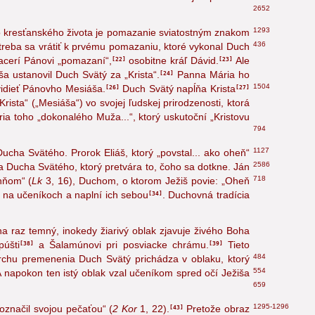
hádza z ukrižovaného Krista
ako zo svojho prameňa
19
2652
1293
o kresťanského života je pomazanie sviatostným znakom
436
 treba sa vrátiť k prvému pomazaniu,
ktoré vykonal Duch
acerí Pánovi „pomazaní“,
osobitne kráľ Dávid.
Ale
22
23
 ustanovil Duch Svätý za „Krista“.
Panna Mária ho
24
1504
idieť Pánovho Mesiáša.
Duch Svätý napĺňa Krista
26
27
rista“ („Mesiáša“) vo svojej ľudskej prirodzenosti, ktorá
a toho „dokonalého Muža...“, ktorý uskutoční „Kristovu
794
1127
Ducha Svätého.
Prorok Eliáš, ktorý „povstal... ako oheň“
2586
 Ducha Svätého, ktorý pretvára to, čoho sa dotkne. Ján
718
hňom“ (
Lk
3, 16
), Duchom, o ktorom Ježiš povie: „Oheň
o na učeníkoch a naplní ich sebou
. Duchovná tradícia
34
a raz temný, inokedy žiarivý oblak zjavuje živého Boha
úšti
a Šalamúnovi pri posviacke chrámu.
Tieto
38
39
484
chu premenenia Duch Svätý prichádza v oblaku,
ktorý
554
A napokon ten istý oblak vzal učeníkom spred očí Ježiša
659
1295-1296