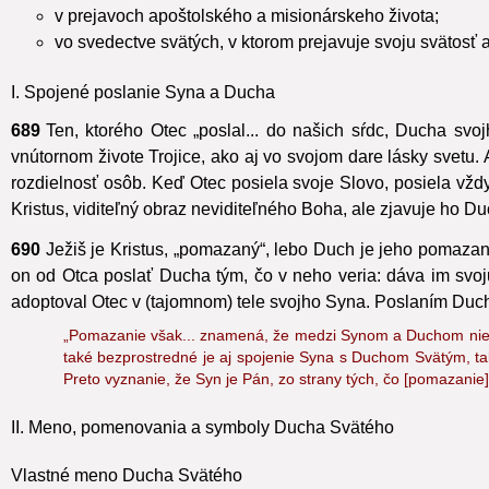
v charizmách a službách, ktorými sa buduje Cirkev;
v prejavoch apoštolského a misionárskeho života;
vo svedectve svätých, v ktorom prejavuje svoju svätosť a
I. Spojené poslanie Syna a Ducha
689
Ten, ktorého Otec „poslal... do našich sŕdc, Ducha svo
vnútornom živote Trojice, ako aj vo svojom dare lásky svetu. Al
rozdielnosť osôb. Keď Otec posiela svoje Slovo,
posiela vždy
Kristus, viditeľný obraz neviditeľného Boha, ale zjavuje ho Du
690
Ježiš je Kristus, „pomazaný“,
lebo Duch je jeho pomazaním
on od Otca poslať Ducha tým, čo v neho veria: dáva im svoj
adoptoval Otec v (tajomnom) tele svojho Syna.
Poslaním Ducha
„Pomazanie však... znamená, že medzi Synom a Duchom nie j
také bezprostredné je aj spojenie Syna s Duchom Svätým, tak
Preto vyznanie, že Syn je Pán, zo strany tých, čo [pomazanie]
II. Meno, pomenovania a symboly Ducha Svätého