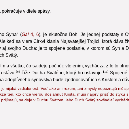
 pokračuje v diele spásy.
jho Syna“ (
Gal
4, 6
), je skutočne Boh.
Je jednej podstaty s O
e keď sa viera Cirkvi klania Najsvätejšej Trojici, ktorá dáva živ
 aj svojho Ducha: je to spojené poslanie, v ktorom sú Syn a Duc
ch Svätý.
 a všetko, čo sa deje počnúc vtelením, vychádza z tejto plnos
u slávu,
čiže Ducha Svätého, ktorý ho oslavuje.
Spojené p
9
10
 adoptívneho synovstva bude zjednocovať ich s Kristom a dáva
e nijaká vzdialenosť. Veď ako ani rozum, ani zmysly nepoznajú nič s
že ten, kto chce vierou dosiahnuť Krista, musí najprv prísť do styku
 prijímajú, sa deje v Duchu Svätom,
lebo Duch Svätý zovšadiaľ vychádza 