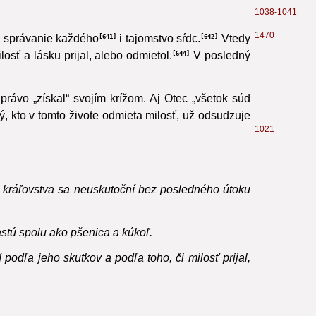
1038-1041
1470
o správanie každého
i tajomstvo sŕdc.
Vtedy
641
642
osť a lásku prijal, alebo odmietol.
V posledný
644
 právo „získal“ svojím krížom. Aj Otec „všetok súd
, kto v tomto živote odmieta milosť, už odsudzuje
1021
ho kráľovstva sa neuskutoční bez posledného útoku
rastú spolu ako pšenica a kúkoľ.
podľa jeho skutkov a podľa toho, či milosť prijal,