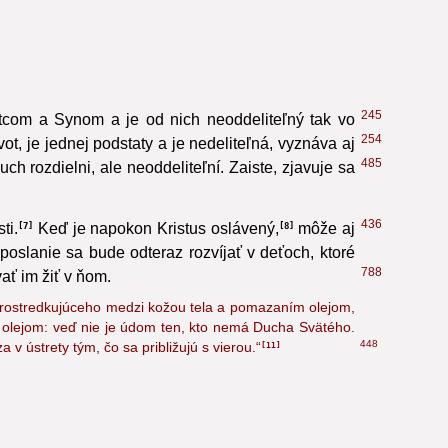
245
tcom a Synom a je od nich neoddeliteľný tak vo
254
ot, je jednej podstaty a je nedeliteľná,
vyznáva aj
485
h rozdielni, ale neoddeliteľní. Zaiste, zjavuje sa
436
ti.
Keď je napokon Kristus oslávený,
môže aj
7
8
oslanie sa bude odteraz rozvíjať v deťoch, ktoré
788
ť im žiť v ňom.
prostredkujúceho medzi kožou tela a pomazaním olejom,
 s olejom: veď nie je údom ten, kto nemá Ducha Svätého.
448
v ústrety tým, čo sa približujú s vierou.“
11