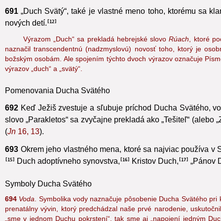
Vlastné meno Ducha Svätého
691
„Duch Svätý“, také je vlastné meno toho, ktorému sa kl
nových detí.
12
Výrazom „Duch“ sa prekladá hebrejské slovo
Rúach
, ktoré p
naznačil transcendentnú (nadzmyslovú) novosť toho, ktorý je o
božským osobám. Ale spojením týchto dvoch výrazov označuje Písmo,
výrazov „duch“ a „svätý“.
Pomenovania Ducha Svätého
692
Keď Ježiš zvestuje a sľubuje príchod Ducha Svätého, volá
slovo „Parakletos“ sa zvyčajne prekladá ako „Tešiteľ“
(alebo „
(
Jn
16, 13
).
693
Okrem jeho vlastného mena, ktoré sa najviac používa v
Duch adoptívneho synovstva,
Kristov Duch,
„Pánov D
15
16
17
Symboly Ducha Svätého
694
Voda
. Symbolika vody naznačuje pôsobenie Ducha Svätého pri k
prenatálny vývin, ktorý predchádzal naše prvé narodenie, uskutočn