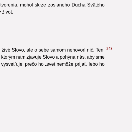
258
, ktoré sa začali vykupiteľským vtelením Syna, je
 stvorenia, mohol skrze zoslaného Ducha Svätého
 život.
243
o živé Slovo, ale o sebe samom nehovorí nič. Ten,
 ktorým nám zjavuje Slovo a pohýna nás, aby sme
vysvetľuje, prečo ho „svet nemôže prijať, lebo ho