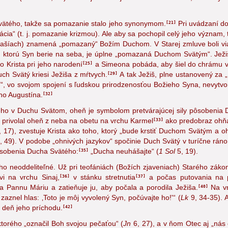
chom“ (
1 Kor
12, 13
). Duch je teda aj osobne živou vodou, ktorá vyc
ätého, takže sa pomazanie stalo jeho synonymom.
Pri uvádzaní d
21
cia“ (t. j. pomazanie krizmou). Ale aby sa pochopil celý jeho význam,
 Mašíach) znamená „pomazaný“ Božím Duchom. V Starej zmluve boli vi
 ktorú Syn berie na seba, je úplne „pomazaná Duchom Svätým“. Ježiša
 Krista pri jeho narodení
a Simeona pobáda, aby šiel do chrámu v
25
h Svätý kriesi Ježiša z mŕtvych.
A tak Ježiš, plne ustanovený za „K
29
, vo svojom spojení s ľudskou prirodzenosťou Božieho Syna, nevytvori
ého Augustína.
32
ho v Duchu Svätom, oheň je symbolom pretvárajúcej sily pôsobenia 
 privolal oheň z neba
na obetu na vrchu Karmel
ako predobraz ohňa
33
, 17
), zvestuje Krista ako toho, ktorý „bude krstiť Duchom Svätým a o
, 49
). V podobe „ohnivých jazykov“ spočinie Duch Svätý v turíčne rán
ôsobenia Ducha Svätého:
„Ducha neuhášajte“ (
1 Sol
5, 19
).
35
o neoddeliteľné. Už pri teofániách (Božích zjaveniach) Starého zákon
vi na vrchu Sinaj,
v stánku stretnutia
a počas putovania na p
36
37
a Pannu Máriu a zatieňuje ju,
aby počala a porodila Ježiša.
Na vr
40
zaznel hlas: ‚Toto je môj vyvolený Syn, počúvajte ho!'“ (
Lk
9, 34-35
). 
v deň jeho príchodu.
42