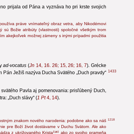
o prijala od Pána a vyznáva ho pri krste svojich
používa práve vnímateľný obraz vetra, aby Nikodémovi
 sú Božie atribúty (vlastnosti) spoločné všetkým trom
ím akejkoľvek možnej zámeny s inými prípadmi použitia
ky
ad-vocatus
(
Jn
14, 16. 26; 15, 26; 16, 7
). Grécke
1433
 Pán Ježiš nazýva Ducha Svätého „Duch pravdy“
 svätého Pavla aj pomenovania: prisľúbený Duch,
ra: „Duch slávy“ (
1 Pt
4, 14
).
1218
tostným znakom nového narodenia: podobne ako sa náš
enie pre Boží život dostávame v Duchu Svätom. Ale ako