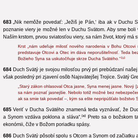
683
„Nik nemôže povedať: ‚Ježiš je Pán,‘ iba ak v Duchu 
poznanie viery je možné len v Duchu Svätom.
Aby sme boli 
Naším krstom, prvou sviatosťou viery, sa nám život, ktorý má
Krst „nám udeľuje milosť nového narodenia v Bohu Otcovi
s
predstavuje Otcovi a Otec im dáva neporušiteľnosť. Teda be
Božieho Syna sa uskutočňuje skrze Ducha Svätého.“
1
684
Duch Svätý je svojou milosťou prvý pri prebúdzaní našej v
však posledný pri zjavení osôb Najsvätejšej Trojice.
Svätý Gre
„Starý zákon ohlasoval Otca jasne, Syna menej jasne. Nový 
sa nám poznať jasnejšie. Nebolo totiž možné bez nebezpeče
ak sa smie tak povedať –, kým sa ešte nepripúšťalo božstvo Sy
685
Veriť v Ducha Svätého znamená teda vyznávať, že Duch
a Synom vzdáva poklona a sláva“.
Preto sa o božskom taj
4
ekonómii, čiže v Božom poriadku spásy.