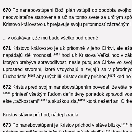
a počiatkom tohto kráľovstva na zemi“.
597
670
Po nanebovstúpení Boží plán vstúpil do obdobia svojho z
neodvolateľne stanovená
a už na tomto svete sa určitým spô
Kristovo kráľovstvo už prejavuje svoju prítomnosť zázračným
... v očakávaní, že mu bude všetko podrobené
671
Kristovo kráľovstvo je už prítomné v jeho Cirkvi, ale e
napádajú zlé mocnosti,
hoci už Kristova Veľká noc v zákl
603
ktorých prebýva spravodlivosť, nesie putujúca Cirkev vo svoji
uprostred stvorení, ktoré vzdychajú a zvíjajú sa v pôrodný
Eucharistie,
aby urýchlili Kristov druhý príchod,
keď ho 
606
607
672
Kristus pred svojím nanebovstúpením povedal, že ešte n
priniesť všetkým ľuďom definitívny poriadok spravodlivost
610
ešte „ťažkosťami“
a skúškou zla,
ktorá nešetrí ani Cirk
612
613
Kristov slávny príchod, nádej Izraela
673
Po nanebovstúpení je Kristov príchod v sláve blízky,
h
617