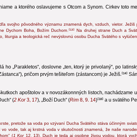
aniame a ktorého oslavujeme s Otcom a Synom. Cirkev toto men
odľa svojho pôvodného významu znamená dych, vzduch, vietor. Ježiš 
sobne Dychom Boha, Božím Duchom.
Na druhej strane Duch a Svätý
13
 liturgia a teologická reč nevýslovnú osobu Ducha Svätého s vylúčen
 ho „Parakletos“, doslovne „ten, ktorý je privolaný“, po latins
Zástanca“), pričom prvým tešiteľom (zástancom) je Ježiš.
Sám
14
 Skutkoch apoštolov a v novozákonnných listoch, nachádzame u
uch“ (
2 Kor
3, 17
), „Boží Duch“ (
Rim
8, 9. 14
)
a u svätého Pet
18
rste,
pretože sa voda po vzývaní Ducha Svätého stáva účinným svia
il vo vode, tak aj krstná voda v skutočnosti znamená, že naše narod