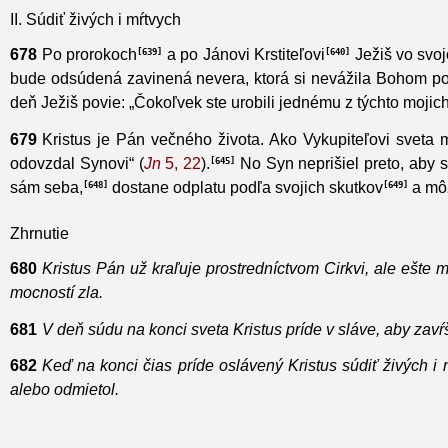
II. Súdiť živých i mŕtvych
678
Po prorokoch
a po Jánovi Krstiteľovi
Ježiš vo svoj
639
640
bude odsúdená zavinená nevera, ktorá si nevážila Bohom po
deň Ježiš povie: „Čokoľvek ste urobili jednému z týchto mojich
679
Kristus je Pán večného života. Ako Vykupiteľovi sveta mu
odovzdal Synovi“ (
Jn
5, 22
).
No Syn neprišiel preto, aby sú
645
sám seba,
dostane odplatu podľa svojich skutkov
a môž
648
649
Zhrnutie
680
Kristus Pán už kraľuje prostredníctvom Cirkvi, ale ešte
mocností zla.
681
V deň súdu na konci sveta Kristus príde v sláve, aby zavŕš
682
Keď na konci čias príde oslávený Kristus súdiť živých i 
alebo odmietol.