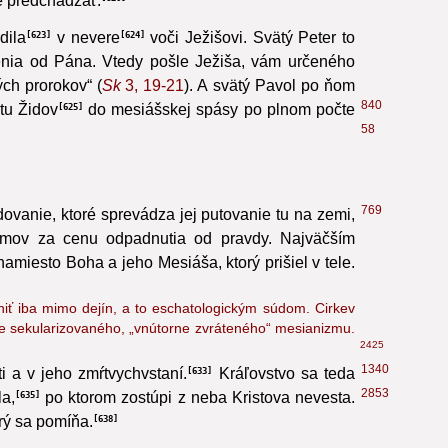
de predchádzať.
620
dila
v nevere
voči Ježišovi. Svätý Peter to
623
624
eženia od Pána. Vtedy pošle Ježiša, vám určeného
ch prorokov“ (
Sk
3, 19-21
). A svätý Pavol po ňom
840
tu Židov
do mesiášskej spásy po plnom počte
625
58
769
ovanie, ktoré sprevádza jej putovanie tu na zemi,
lémov za cenu odpadnutia od pravdy. Najväčším
iesto Boha a jeho Mesiáša, ktorý prišiel v tele.
čniť iba mimo dejín, a to eschatologickým súdom. Cirkev
be sekularizovaného, „vnútorne zvráteného“ mesianizmu.
2425
1340
 a v jeho zmŕtvychvstaní.
Kráľovstvo sa teda
633
2853
a,
po ktorom zostúpi z neba Kristova nevesta.
635
rý sa pomíňa.
638