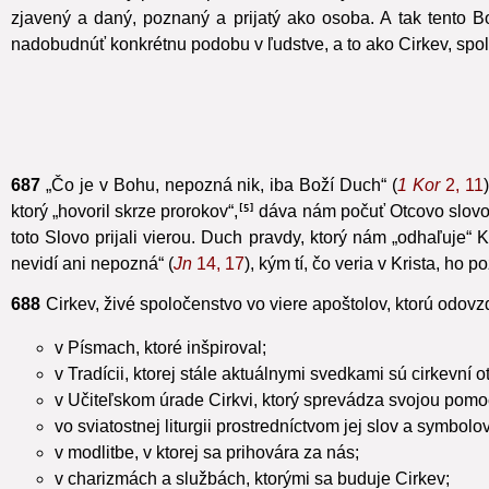
686
Duch Svätý pôsobí spolu s Otcom a Synom
od začiatku a
zjavený a daný, poznaný a prijatý ako osoba. A tak tento 
nadobudnúť konkrétnu podobu v ľudstve, a to ako Cirkev, spolo
687
„Čo je v Bohu, nepozná nik, iba Boží Duch“
(
1 Kor
2, 11
ktorý „hovoril skrze prorokov“,
dáva nám počuť Otcovo slovo
5
toto Slovo prijali vierou. Duch pravdy, ktorý nám „odhaľuje“ 
nevidí ani nepozná“ (
Jn
14, 17
), kým tí, čo veria v Krista, ho 
688
Cirkev, živé spoločenstvo vo viere apoštolov, ktorú odo
v Písmach, ktoré inšpiroval;
v Tradícii, ktorej stále aktuálnymi svedkami sú cirkevní o
v Učiteľskom úrade Cirkvi, ktorý sprevádza svojou pomo
vo sviatostnej liturgii prostredníctvom jej slov a symbo
v modlitbe, v ktorej sa prihovára za nás;