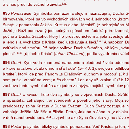
„sme v jednom Duchu pokrstení“, tak sme aj „napojení jedným Du
a v nás prúdi do večného života.
20
695
Pomazanie
. Symbolika pomazania olejom
naznačuje aj Ducha Sv
birmovania, ktoré sa vo východných cirkvách volá jednoducho „krizmá
Svätý: k pomazaniu Ježiša. Kristus alebo „Mesiáš“ (z hebrejského
Ježiš je Boží pomazaný jedinečným spôsobom: ľudská prirodzenosť,
počne z Ducha Svätého, ktorý ho prostredníctvom anjela zvestuje ako
a jeho sila vychádza z Krista, keď uzdravuje a lieči.
A napokon Duc
28
zvíťazila nad smrťou,
hojne vylieva Ducha Svätého, až kým „svätí“
30
plnosť“:
„úplného Krista“ (
totum Christum
), podľa vyjadrenia svät
31
696
Oheň
. Kým voda znamená narodenie a plodnosť života udelené
a ktorého „slovo blčalo ohňom sťa fakľa“ (
Sir
48, 1
), svojou modlitbou
Krstiteľ, ktorý ide pred Pánom „s Eliášovým duchom a mocou“
(
Lk
1
som prišiel vrhnúť na zem; a čo chcem? Len aby už vzplanul“ (
Lk
12
zachová tento symbol ohňa ako jeden z najvýraznejších symbolov p
697
Oblak a svetlo
. Tieto dva symboly sú v zjaveniach Ducha Svätéh
a spasiteľa, zahaľujúc transcendentnú povahu jeho slávy: Mojžišo
predobrazy spĺňa Kristus v Duchu Svätom. Duch Svätý zostupuje n
zahaľuje Ježiša, Mojžiša a Eliáša, Petra, Jakuba a Jána, a „z oblaku 
v deň nanebovstúpenia
a zjaví ho ako Syna človeka
v jeho sláve 
41