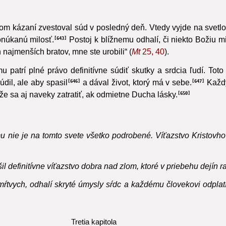
om kázaní zvestoval súd v posledný deň.
Vtedy vyjde na svetl
núkanú milosť.
Postoj k blížnemu odhalí, či niekto Božiu mil
643
 najmenších bratov, mne ste urobili“ (
Mt
25, 40
).
 patrí plné právo definitívne súdiť skutky a srdcia ľudí. Toto
dil, ale aby spasil
a dával život, ktorý má v sebe.
Každý
646
647
e sa aj naveky zatratiť, ak odmietne Ducha lásky.
650
 mu nie je na tomto svete všetko podrobené. Víťazstvo Kristov
il definitívne víťazstvo dobra nad zlom, ktoré v priebehu dejín 
mŕtvych, odhalí skryté úmysly sŕdc a každému človekovi odplatí 