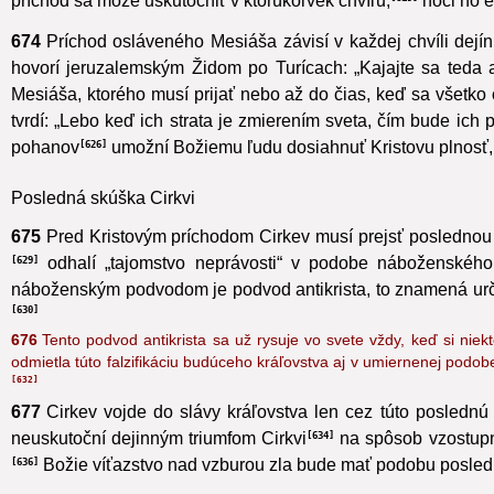
príchod sa môže uskutočniť v ktorúkoľvek chvíľu,
hoci ho e
619
674
Príchod osláveného Mesiáša závisí v každej chvíli dejín
hovorí jeruzalemským Židom po Turícach: „Kajajte sa teda a
Mesiáša, ktorého musí prijať nebo až do čias, keď sa všetko
tvrdí: „Lebo keď ich strata je zmierením sveta, čím bude ich pr
pohanov
umožní Božiemu ľudu dosiahnuť Kristovu plnosť,
626
Posledná skúška Cirkvi
675
Pred Kristovým príchodom Cirkev musí prejsť poslednou
odhalí „tajomstvo neprávosti“ v podobe náboženského
629
náboženským podvodom je podvod antikrista, to znamená urči
630
676
Tento podvod antikrista sa už rysuje vo svete vždy, keď si nie
odmietla túto falzifikáciu budúceho kráľovstva aj v umiernenej pod
632
677
Cirkev vojde do slávy kráľovstva
len cez túto poslednú 
neuskutoční dejinným triumfom Cirkvi
na spôsob vzostupn
634
Božie víťazstvo nad vzburou zla bude mať podobu posle
636