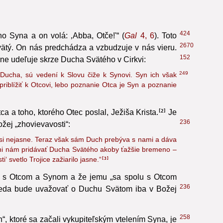
424
o Syna a on volá: ‚Abba, Otče!'“ (
Gal
4, 6
). Toto
2670
ätý. On nás predchádza a vzbudzuje v nás vieru.
152
bne udeľuje skrze Ducha Svätého v Cirkvi:
249
ucha, sú vedení k Slovu čiže k Synovi. Syn ich však
iblížiť k Otcovi, lebo poznanie Otca je Syn a poznanie
a a toho, ktorého Otec poslal, Ježiša Krista.
Je
2
236
žej „zhovievavosti“:
si nejasne. Teraz však sám Duch prebýva s nami a dáva
ani nám pridávať Ducha Svätého akoby ťažšie bremeno –
 svetlo Trojice zažiarilo jasne.“
3
ty s Otcom a Synom a že jemu „sa spolu s Otcom
236
eda bude uvažovať o Duchu Svätom iba v Božej