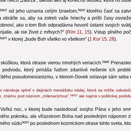
šte niečo „zadŕža“, takisto ako aj konečnú skúšku, ktorá ho bu
od jeho uznania celým Izraelom,
ktorého časť sa zatvr
621
622
 obráťte sa, aby sa zotreli vaše hriechy a prišli časy osvi
 obnoví, ako o tom Boh odpradávna hovoril ústami svojich svätý
ijatie, ak nie život z mŕtvych?“ (
Rim
11, 15
). Vstup plného poč
v ktorej „bude Boh všetko vo všetkom“
(
1 Kor
15, 28
).
627
 skúškou,
ktorá otrasie vierou mnohých veriacich.
Prenasled
628
 podvodu, ktorý prináša ľuďom zdanlivé riešenie ich prob
tého pseudomesianizmu, v ktorom človek oslavuje sám seba nam
kto nárokuje splniť v dejinách mesiášsku nádej, ktorá sa môže uskuto
obe, známu pod názvom „milenarizmus“,
ale najmä v politickej podo
631
Veľkú noc, v ktorej bude nasledovať svojho Pána v jeho smrti
ého pokroku, ale víťazstvom Boha nad posledným náporom zl
dného súdu
po poslednom kozmickom otrase tohto sveta, kto
637