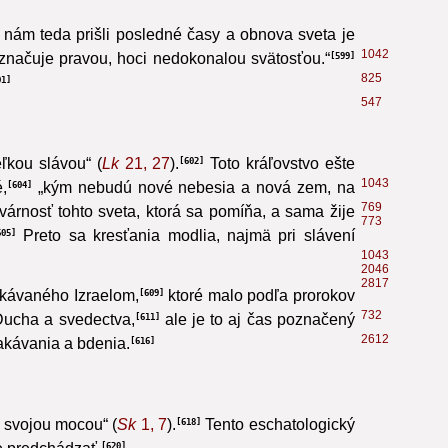
541
nám teda prišli posledné časy a obnova sveta je
1042
yznačuje pravou, hoci nedokonalou svätosťou.“
599
825
01
547
ľkou slávou“ (
Lk
21, 27
).
Toto kráľovstvo ešte
602
1043
,
„kým nebudú nové nebesia a nová zem,
na
604
769
tvárnosť tohto sveta, ktorá sa pomíňa, a sama žije
773
Preto sa kresťania modlia, najmä pri slávení
605
1043
2046
2817
akávaného Izraelom,
ktoré malo podľa prorokov
609
732
Ducha a svedectva,
ale je to aj čas poznačený
611
2612
akávania a bdenia.
616
l svojou mocou“ (
Sk
1, 7
).
Tento eschatologický
618