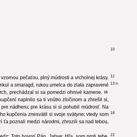
10
12
 vzornou pečaťou, plný múdrosti a vrcholnej krásy.
13 n.
arbunkul a smaragd, rukou umelca do zlata zapravené
rch, prechádzal si sa pomedzi ohnivé kamene.
15
upčení naplnilo sa ti vnútro zločinom a zhrešil si,
 pre nádheru; pre krásu si si pohubil múdrosť. Na
18
ho kupčenia znesvätil si svoje svätyne; vtedy som
orí ťa poznali medzi národmi, zhrozili sa nad tebou,
22
edz: Toto hovorí Pán, Jahve: Hľa, som proti tebe,