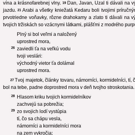
vína a krásnofarebnej vlny.
Dan, Javan, Uzal ti dávali na v
19
jazdu.
Arabi a všetky kniežatá Kedaru boli tvojimi príručn
21
prvotriedne voňavky, rôzne drahokamy a zlato ti dávali na 
tvojich tržiskách so vzácnymi látkami, plášťmi z modrého purp
Plný si bol veľmi a naložený
uprostred mora,
26
zaviedli ťa na veľkú vodu
tvoji veslári:
východný vietor ťa dolámal
uprostred mora.
Tvoj majetok, články tovaru, námorníci, kormidelníci, tí, č
27
bol na tebe, padne doprostred mora v deň tvojho stroskotania.
28
Hlasom kriku tvojich kormidelníkov
zachvejú sa pobrežia;
29
zo svojich lodí vystúpia
tí, čo sa chápu vesla,
námorníci a kormidelníci mora
na zem vykročia;