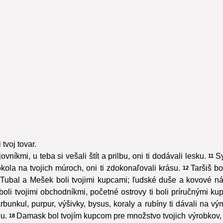
tvoj tovar.
vníkmi, u teba si vešali štít a prilbu, oni ti dodávali lesku.
Sy
11
okola na tvojich múroch, oni ti zdokonaľovali krásu.
Taršiš b
12
Tubal a Mešek boli tvojimi kupcami; ľudské duše a kovové nár
li tvojimi obchodníkmi, početné ostrovy ti boli príručnými ku
unkul, purpur, výšivky, bysus, koraly a rubíny ti dávali na vý
u.
Damask bol tvojím kupcom pre množstvo tvojich výrobkov,
18