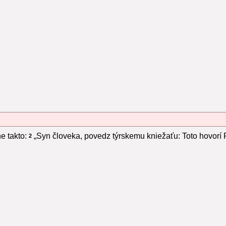
e takto:
„Syn človeka, povedz týrskemu kniežaťu: Toto hovorí 
2