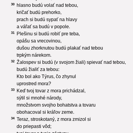
30
hlasno budú volať nad tebou,
kričať budú prehorko,
prach si budú sypať na hlavy
a váľať sa budú v popole.
31
Plešinu si budú robiť pre teba,
opášu sa vrecovinou,
dušou zhorknutou budú plakať nad tebou
trpkým nárekom.
32
Žalospev si budú (v svojom žiali) spievať nad tebou,
budú žialiť za tebou:
Kto bol ako Týrus, čo zhynul
uprostred mora?
33
Keď tvoj tovar z mora prichádzal,
sýtil si mnohé národy,
množstvom svojho bohatstva a tovaru
obohacoval si kráľov zeme.
34
Teraz, stroskotaný, z mora zmizol si
do priepasti vôd;