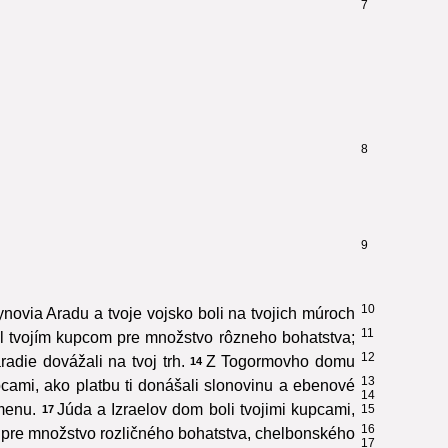
7
8
9
10
novia Aradu a tvoje vojsko boli na tvojich múroch
11
ol tvojím kupcom pre množstvo rôzneho bohatstva;
12
adie dovážali na tvoj trh.
Z Togormovho domu
14
13
pcami, ako platbu ti donášali slonovinu a ebenové
14
menu.
Júda a Izraelov dom boli tvojimi kupcami,
15
17
16
 pre množstvo rozličného bohatstva, chelbonského
17