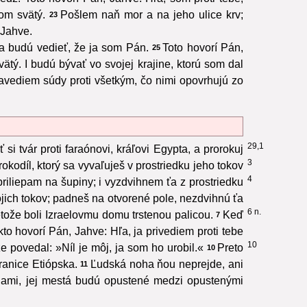
om svätý.
Pošlem naň mor a na jeho ulice krv;
23
 Jahve.
 a budú vedieť, že ja som Pán.
Toto hovorí Pán,
25
ý. I budú bývať vo svojej krajine, ktorú som dal
avediem súdy proti všetkým, čo nimi opovrhujú zo
29,1
 si tvár proti faraónovi, kráľovi Egypta, a prorokuj
3
okodíl, ktorý sa vyvaľuješ v prostriedku jeho tokov
4
opriliepam na šupiny; i vyzdvihnem ťa z prostriedku
ojich tokov; padneš na otvorené pole, nezdvihnú ťa
6 n.
tože boli Izraelovmu domu trstenou palicou.
Keď
7
kto hovorí Pán, Jahve: Hľa, ja privediem proti tebe
10
 povedal: »Níl je môj, ja som ho urobil.«
Preto
10
ranice Etiópska.
Ľudská noha ňou neprejde, ani
11
inami, jej mestá budú opustené medzi opustenými