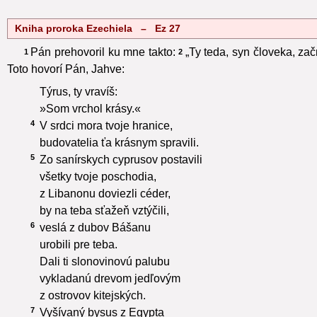
Kniha proroka Ezechiela – Ez 27
Pán prehovoril ku mne takto:
„Ty teda, syn človeka, za
1
2
Toto hovorí Pán, Jahve:
Týrus, ty vravíš:
»Som vrchol krásy.«
4
V srdci mora tvoje hranice,
budovatelia ťa krásnym spravili.
5
Zo sanírskych cyprusov postavili
všetky tvoje poschodia,
z Libanonu doviezli céder,
by na teba sťažeň vztýčili,
6
veslá z dubov Bášanu
urobili pre teba.
Dali ti slonovinovú palubu
vykladanú drevom jedľovým
z ostrovov kitejských.
7
Vyšívaný bysus z Egypta