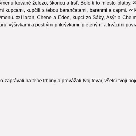
ýmenu kované železo, škoricu a trsť. Bolo ti to miesto platby.
2
ými kupcami, kupčili s tebou barančatami, baranmi a capmi.
K
22
výmenu.
Haran, Chene a Eden, kupci zo Sáby, Asýr a Chelma
23
uru, výšivkami a pestrými prikrývkami, pletenými a trvácimi povr
o zaprávali na tebe trhliny a prevážali tvoj tovar, všetci tvoji bo