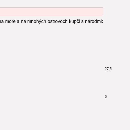
 na more a na mnohých ostrovoch kupčí s národmi:
27,5
6