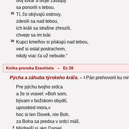
tvoj tovar a tvoje zástupy
sa ponorili s tebou.
35
Tí, čo obývajú ostrovy,
zdesili sa nad tebou,
ich králi sa strašne zhrozili,
chveje sa im tvár.
36
Kupci kmeňov si pískajú nad tebou,
veď si ostal postrachom,
nikdy viac ťa už nebude.“
Kniha proroka Ezechiela – Ez 28
Pýcha a záhuba týrskeho kráľa. –
Pán prehovoril ku mn
1
Pre pýchu tvojho srdca
a že si vravel: »Boh som,
bývam v božskom obydlí,
uprostred mora,«
hoc si len človek, nie Boh,
za Boha sa predsa v srdci máš.
3
Múdrejší si ako Daniel,