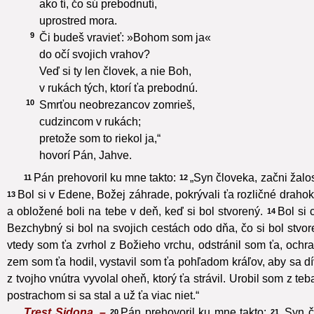
ako tí, čo sú prebodnutí,
uprostred mora.
9
Či budeš vravieť: »Bohom som ja«
do očí svojich vrahov?
Veď si ty len človek, a nie Boh,
v rukách tých, ktorí ťa prebodnú.
10
Smrťou neobrezancov zomrieš,
cudzincom v rukách;
pretože som to riekol ja,“
hovorí Pán, Jahve.
Pán prehovoril ku mne takto:
„Syn človeka, začni žalo
11
12
Bol si v Edene, Božej záhrade, pokrývali ťa rozličné drahok
13
a obložené boli na tebe v deň, keď si bol stvorený.
Bol si
14
Bezchybný si bol na svojich cestách odo dňa, čo si bol stvo
vtedy som ťa zvrhol z Božieho vrchu, odstránil som ťa, och
zem som ťa hodil, vystavil som ťa pohľadom kráľov, aby sa dí
z tvojho vnútra vyvolal oheň, ktorý ťa strávil. Urobil som z te
postrachom si sa stal a už ťa viac niet.“
Trest Sidona. –
Pán prehovoril ku mne takto:
„Syn č
20
21