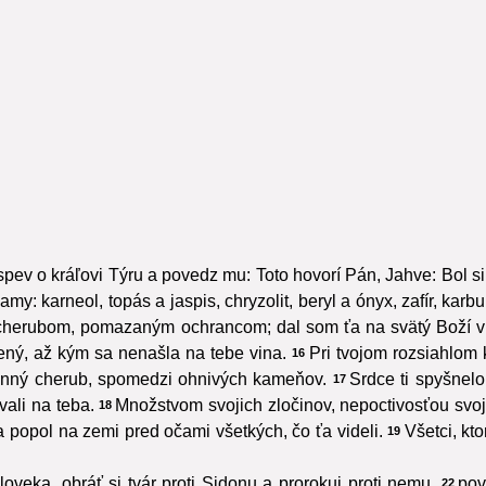
spev o kráľovi Týru a povedz mu: Toto hovorí Pán, Jahve: Bol si
amy: karneol, topás a jaspis, chryzolit, beryl a ónyx, zafír, k
 cherubom, pomazaným ochrancom; dal som ťa na svätý Boží v
rený, až kým sa nenašla na tebe vina.
Pri tvojom rozsiahlom k
16
ranný cherub, spomedzi ohnivých kameňov.
Srdce ti spyšnelo
17
vali na teba.
Množstvom svojich zločinov, nepoctivosťou svoj
18
ba popol na zemi pred očami všetkých, čo ťa videli.
Všetci, kt
19
loveka, obráť si tvár proti Sidonu a prorokuj proti nemu,
pov
22