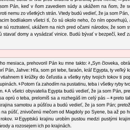
ja som Pán, keď v ňom zavediem súdy a ukážem na ňom, že s
oti nemu zo všetkých strán. Vtedy budú vedieť, že ja som Pán,
cim bodliakom všetci tí, čo sú okolo neho, čo ním opovrhujú,
sú roztratení, ukážem na nich pred očami národov, že som svät
 stavať domy a vysádzať vinice. Budú bývať v bezpečí, keď z
ho mesiaca, prehovoril Pán ku mne takto:
„Syn človeka, obráť
2
í Pán, Jahve: Hľa, som pri tebe, faraón, kráľ Egypta, ty veľký kr
vtiahnem ti krúžky do čeľustia a všetky ryby tvojich tokov ti p
šupinách.
Potom ťa zahodím na pustatinu, teba i všetky ryby tv
5
m.
A všetci obyvatelia Egypta budú vedieť, že ja som Pán, pre
6
 sa oprú o teba, prelomíš sa a rozhegáš im celý pás –
preto ta
8
rajina samotou a púšťou a budú vedieť, že ja som Pán; pretože
tim na púšť, znivočenú mečom od Magdoly po Syene, ba až po h
rokov.
Egyptskú krajinu urobím pustou medzi pustými kraj
12
rody a rozosejem ich po krajinách.