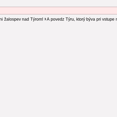
čni žalospev nad Týrom!
A povedz Týru, ktorý býva pri vstupe
3