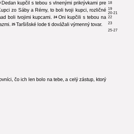
Dedan kupčil s tebou s vlnenými prikrývkami pre
18
0
19
upci zo Sáby a Rémy, to boli tvoji kupci, rozličné
20-21
d boli tvojimi kupcami.
Oni kupčili s tebou na
22
24
23
azmi.
Taršišské lode ti dovážali výmenný tovar.
25
25-27
jovníci, čo ich len bolo na tebe, a celý zástup, ktorý