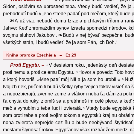
Sidon, oslávim sa uprostred teba. Vtedy budú vedieť, že 
prebodnutí budú v jeho strede padať pod mečom, ktorý bude pr
A už viac nebudú domu Izraela pichľavým tŕňom a rania
24
Jahve: Keď zhromaždím synov Izraela spomedzi národov, kde 
svojmu sluhovi Jakubovi.
Budú v nej bývať bezpečne, budú
26
všetkých strán, i budú vedieť, že ja som Pán, ich Boh.“
Kniha proroka Ezechiela – Ez 29
Proti Egyptu. –
V desiatom roku, jedenásty deň desiate
1
proti nemu a proti celému Egyptu.
Hovor a povedz: Toto hovor
3
a ktorý hovoríš: »Mne patrí môj Níl a ja som ho urobil.«
Nuž 
4
tvojich riek, pričom ti budú všetky ryby tvojich tokov visieť na 
a nepozbierajú, zverine zeme a vtákom neba ťa dám za pokr
ťa chytia do ruky, zlomíš sa a pretrhneš im celé plece, a keď
meč a vyhubím z teba ľudí i zvieratá.
Vtedy bude egyptská k
9
som proti tebe a proti tvojim tokom a egyptskú krajinu obrá
noha zvieraťa neprejde cez ňu a bude neobývaná štyridsať 
mestami štyridsať rokov. Egypťanov však rozhádžem medzi ná