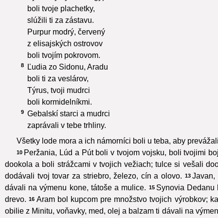
boli tvoje plachetky,
slúžili ti za zástavu.
Purpur modrý, červený
z elisajských ostrovov
boli tvojím pokrovom.
8
Ľudia zo Sidonu, Aradu
boli ti za veslárov,
Týrus, tvoji mudrci
boli kormidelníkmi.
9
Gebalskí starci a mudrci
zaprávali v tebe trhliny.
Všetky lode mora a ich námorníci boli u teba, aby prevážali 
Peržania, Lúd a Pút boli v tvojom vojsku, boli tvojimi bojo
10
dookola a boli strážcami v tvojich vežiach; tulce si vešali do
dodávali tvoj tovar za striebro, železo, cín a olovo.
Javan, 
13
dávali na výmenu kone, tátoše a mulice.
Synovia Dedanu bo
15
drevo.
Aram bol kupcom pre množstvo tvojich výrobkov; karb
16
obilie z Minitu, voňavky, med, olej a balzam ti dávali na výmen