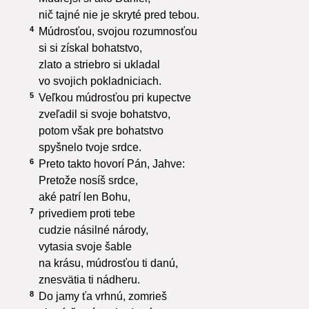
nič tajné nie je skryté pred tebou.
4
Múdrosťou, svojou rozumnosťou
si si získal bohatstvo,
zlato a striebro si ukladal
vo svojich pokladniciach.
5
Veľkou múdrosťou pri kupectve
zveľadil si svoje bohatstvo,
potom však pre bohatstvo
spyšnelo tvoje srdce.
6
Preto takto hovorí Pán, Jahve:
Pretože nosíš srdce,
aké patrí len Bohu,
7
privediem proti tebe
cudzie násilné národy,
vytasia svoje šable
na krásu, múdrosťou ti danú,
znesvätia ti nádheru.
8
Do jamy ťa vrhnú, zomrieš