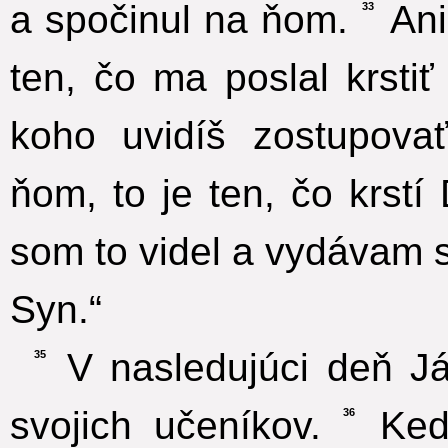
a spočinul na ňom.
Ani
33
ten, čo ma poslal krsti
koho uvidíš zostupov
ňom, to je ten, čo krst
som to videl a vydávam s
Syn.“
V nasledujúci deň J
35
svojich učeníkov.
Keď 
36