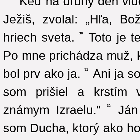
Keď na druhý deň vid
Ježiš, zvolal: „Hľa, B
hriech sveta.
Toto je t
30
Po mne prichádza muž, k
bol prv ako ja.
Ani ja s
31
som prišiel a krstím
známym Izraelu.“
Ján 
32
som Ducha, ktorý ako ho