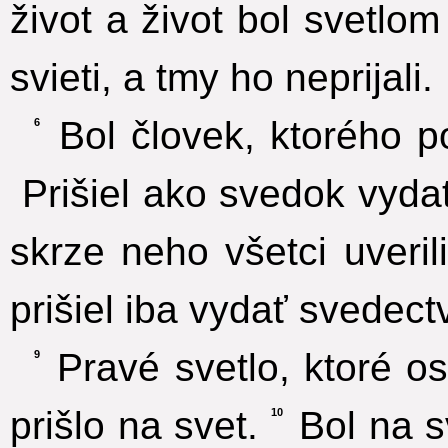
život a život bol svetlom 
svieti, a tmy ho neprijali.
Bol človek, ktorého po
6
Prišiel ako svedok vyda
skrze neho všetci uverili
prišiel iba vydať svedect
Pravé svetlo, ktoré o
9
prišlo na svet.
Bol na s
10