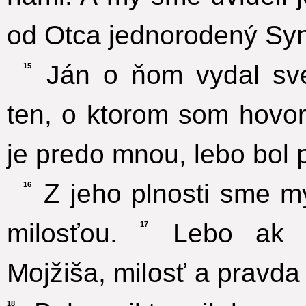
od Otca jednorodený Syn,
Ján o ňom vydal sved
15
ten, o ktorom som hovor
je predo mnou, lebo bol p
Z jeho plnosti sme my
16
milosťou.
Lebo ak z
17
Mojžiša, milosť a pravda 
18