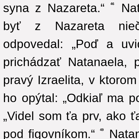
syna z Nazareta.“
Nat
46
byť z Nazareta nie
odpovedal: „Poď a uvid
prichádzať Natanaela, 
pravý Izraelita, v ktorom 
ho opýtal: „Odkiaľ ma p
„Videl som ťa prv, ako ťa
pod figovníkom.“
Natan
49