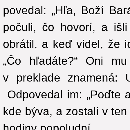
povedal: „Hľa, Boží Bar
počuli, čo hovorí, a išl
obrátil, a keď videl, že 
„Čo hľadáte?“ Oni mu
v preklade znamená: U
Odpovedal im: „Poďte a u
kde býva, a zostali v ten
hodiny popoludní.