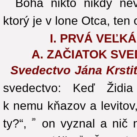
Boha nikto nikdy nev
ktorý je v lone Otca, ten
I. PRVÁ VEĽK
A. ZAČIATOK SVE
Svedectvo Jána Krsti
svedectvo: Keď Židia
k nemu kňazov a levitov,
ty?“,
on vyznal a nič n
20
21