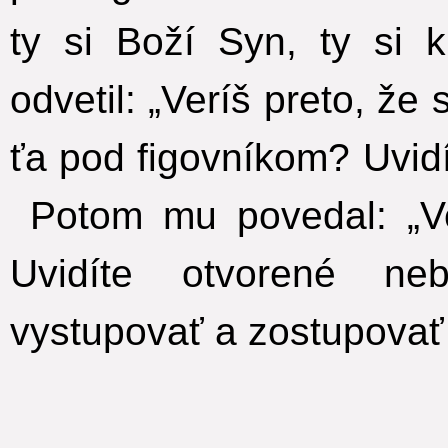
ty si Boží Syn, ty si kr
odvetil: „Veríš preto, že
ťa pod figovníkom? Uvidí
Potom mu povedal: „Ve
Uvidíte otvorené n
vystupovať a zostupovať