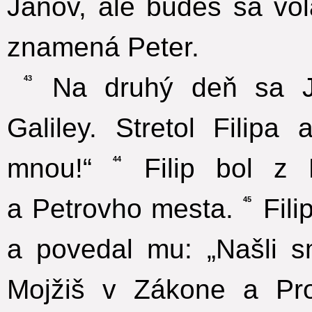
Jánov, ale budeš sa vol
znamená Peter.
Na druhý deň sa Je
43
Galiley. Stretol Filip
mnou!“
Filip bol z 
44
a Petrovho mesta.
Fili
45
a povedal mu: „Našli s
Mojžiš v Zákone a Pro