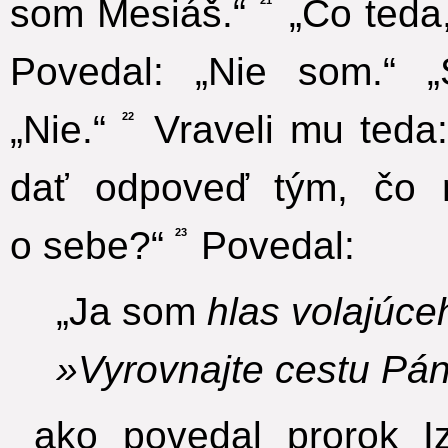
som Mesiáš.“
„Čo teda,“
Povedal: „Nie som.“ „
„Nie.“
Vraveli mu teda:
22
dať odpoveď tým, čo n
o sebe?“
Povedal:
23
„Ja som
hlas volajúce
»Vyrovnajte cestu Pán
ako povedal prorok I