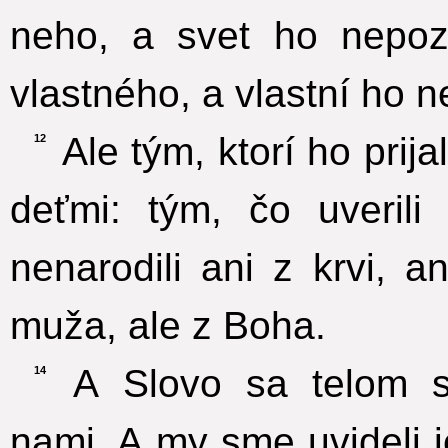
neho, a svet ho nepoz
vlastného, a vlastní ho ne
Ale tým, ktorí ho prija
12
deťmi: tým, čo uverili
nenarodili ani z krvi, a
muža, ale z Boha.
A Slovo sa telom st
14
nami. A my sme uvideli 