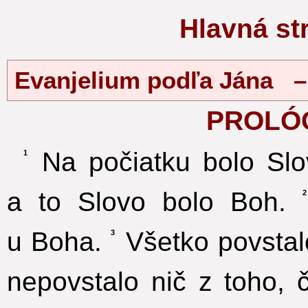
Hlavná s
Evanjelium podľa Jána 
PROLÓ
Na počiatku bolo Slo
1
a to Slovo bolo Boh.
2
u Boha.
Všetko povstal
3
nepovstalo nič z toho, 