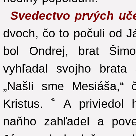
Svedectvo prvých uč
dvoch, čo to počuli od J
bol Ondrej, brat Šimo
vyhľadal svojho brat
„Našli sme Mesiáša,“
Kristus.
A priviedol h
42
naňho zahľadel a pove