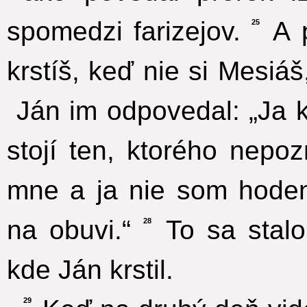
spomedzi farizejov.
A p
25
krstíš, keď nie si Mesiáš
Ján im odpovedal: „Ja 
stojí ten, ktorého nepoz
mne a ja nie som hode
na obuvi.“
To sa stalo
28
kde Ján krstil.
29