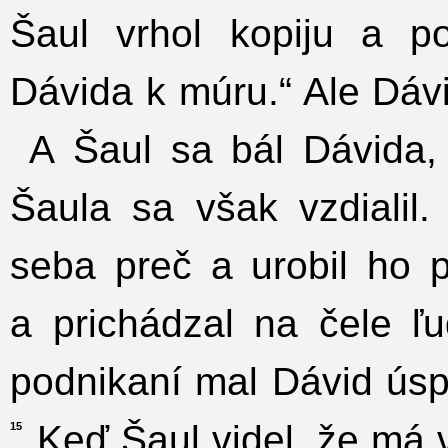
Šaul vrhol kopiju a po
Dávida k múru.“ Ale Dáv
A Šaul sa bál Dávida,
Šaula sa však vzdialil.
seba preč a urobil ho 
a prichádzal na čele ľu
podnikaní mal Dávid úsp
Keď Šaul videl, že má v
15