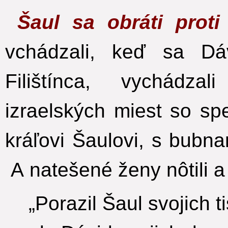
Šaul sa obráti prot
vchádzali, keď sa Dá
Filištínca, vychádz
izraelských miest so s
kráľovi Šaulovi, s bubna
A natešené ženy nôtili a 
„Porazil Šaul svojich ti