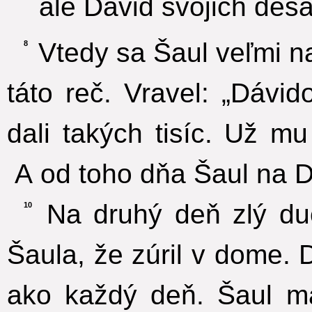
ale Dávid svojich desať
Vtedy sa Šaul veľmi n
8
táto reč. Vravel: „Dávid
dali takých tisíc. Už mu
A od toho dňa Šaul na D
Na druhý deň zlý du
10
Šaula, že zúril v dome. 
ako každý deň. Šaul ma