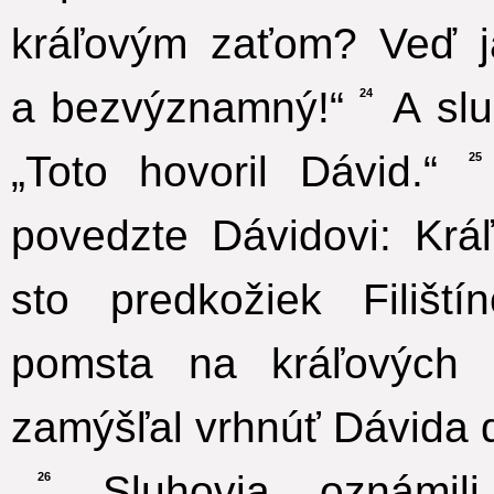
kráľovým zaťom? Veď 
a bezvýznamný!“
A slu
24
„Toto hovoril Dávid.“
25
povedzte Dávidovi: Krá
sto predkožiek Filišt
pomsta na kráľových n
zamýšľal vrhnúť Dávida do
Sluhovia oznámili 
26