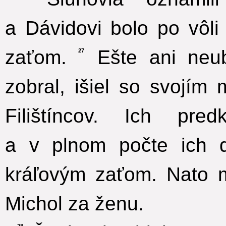
a Dávidovi bolo po vôli
zaťom.
Ešte ani neub
27
zobral, išiel so svojím
Filištíncov. Ich pre
a v plnom počte ich d
kráľovým zaťom. Nato 
Michol za ženu.
28