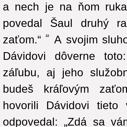
a nech je na ňom ruka 
povedal Šaul druhý r
zaťom.“
A svojim sluho
22
Dávidovi dôverne tot
záľubu, aj jeho služob
budeš kráľovým zaťom
hovorili Dávidovi tiet
odpovedal: „Zdá sa vá