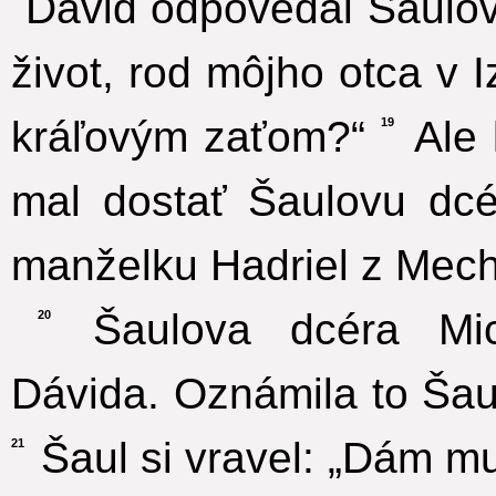
Dávid odpovedal Šaulovi
život, rod môjho otca v 
kráľovým zaťom?“
Ale 
19
mal dostať Šaulovu dcé
manželku Hadriel z Mech
Šaulova dcéra Mic
20
Dávida. Oznámila to Šaul
Šaul si vravel: „Dám mu
21