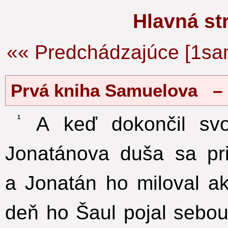
Hlavná s
«« Predchádzajúce [1sa
Prvá kniha Samuelova –
A keď dokončil svo
1
Jonatánova duša sa pri
a Jonatán ho miloval a
deň ho Šaul pojal sebou