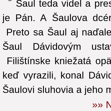
Šaul teda videl a pre
je Pán. A Šaulova dcér
Preto sa Šaul aj naďale
Šaul Dávidovým ustav
Filištínske kniežatá opä
keď vyrazili, konal Dáv
Šaulovi sluhovia a jeho 
»» N