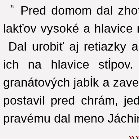
Pred domom dal zhoto
15
lakťov vysoké a hlavice 
Dal urobiť aj retiazky a
ich na hlavice stĺpov
granátových jabĺk a zaves
postavil pred chrám, je
pravému dal meno Jáchi
»