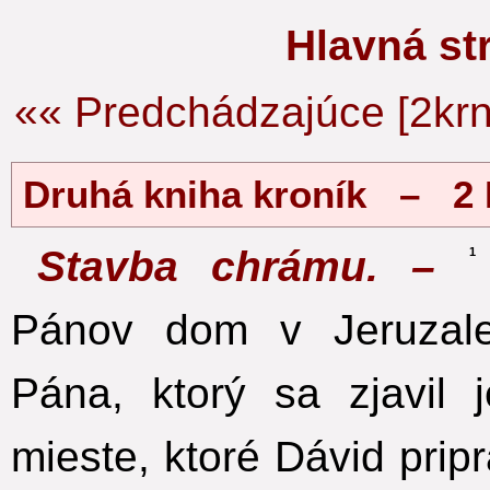
Hlavná s
«« Predchádzajúce [2krn
Druhá kniha kroník – 2 
Stavba chrámu. –
1
Pánov dom v Jeruzal
Pána, ktorý sa zjavil 
mieste, ktoré Dávid pri