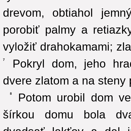
drevom, obtiahol jem
porobiť palmy a retiazky
vyložiť drahokamami; zla
Pokryl dom, jeho hrad
7
dvere zlatom a na steny
Potom urobil dom veľ
8
šírkou domu bola dva