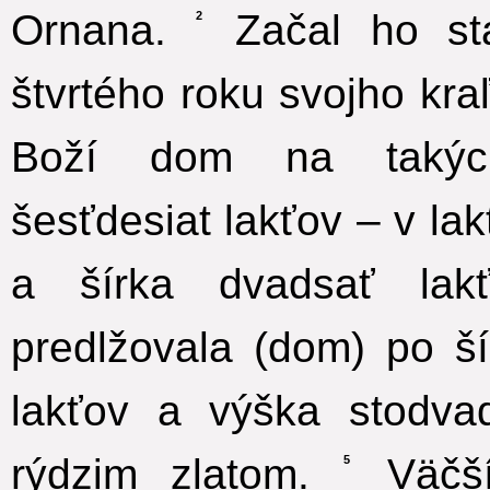
Ornana.
Začal ho st
2
štvrtého roku svojho kra
Boží dom na takých
šesťdesiat lakťov – v la
a šírka dvadsať lakť
predlžovala (dom) po š
lakťov a výška stodvad
rýdzim zlatom.
Väčší
5