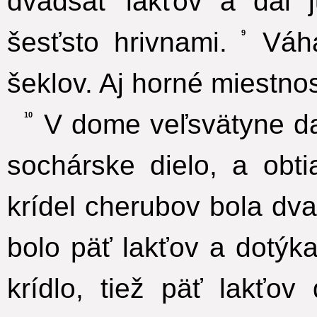
dvadsať lakťov a dal j
šesťsto hrivnami.
Váha
9
šeklov. Aj horné miestnos
V dome veľsvätyne da
10
sochárske dielo, a obti
krídel cherubov bola dva
bolo päť lakťov a dotýk
krídlo, tiež päť lakťov