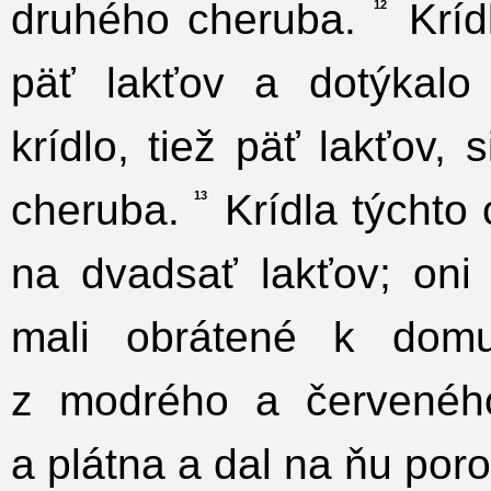
druhého cheruba.
Kríd
12
päť lakťov a dotýkal
krídlo, tiež päť lakťov,
cheruba.
Krídla týchto 
13
na dvadsať lakťov; oni
mali obrátené k domu
z modrého a červenéh
a plátna a dal na ňu por