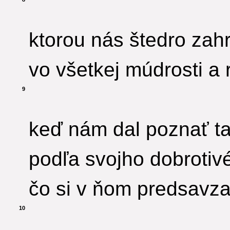
ktorou nás štedro zah
vo všetkej múdrosti a 
9
keď nám dal poznať ta
podľa svojho dobrotiv
čo si v ňom predsavza
10