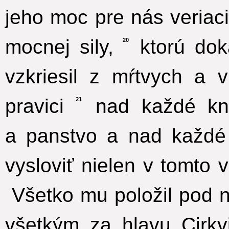
jeho moc pre nás veriac
mocnej sily,
ktorú doká
20
vzkriesil z mŕtvych a 
pravici
nad každé knie
21
a panstvo a nad každé
vysloviť nielen v tomto 
Všetko mu položil pod n
všetkým za hlavu Cirkvi