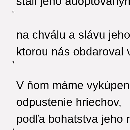
stali jeho adoptovaný
6
na chválu a slávu jeho 
ktorou nás obdaroval 
7
V ňom máme vykúpenie
odpustenie hriechov,
podľa bohatstva jeho m
8