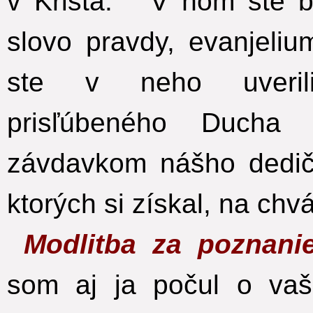
v Krista.
V ňom ste bol
slovo pravdy, evanjeli
ste v neho uveril
prisľúbeného Ducha 
závdavkom nášho dedič
ktorých si získal, na chvá
Modlitba za poznan
som aj ja počul o vaš