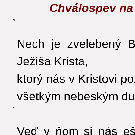
Chválospev na
3
Nech je zvelebený 
Ježiša Krista,
ktorý nás v Kristovi p
všetkým nebeským d
4
Veď v ňom si nás eš