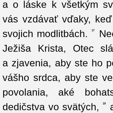
a o láske k všetkým sv
vás vzdávať vďaky, ke
svojich modlitbách.
Nec
17
Ježiša Krista, Otec s
a zjavenia, aby ste ho p
vášho srdca, aby ste ve
povolania, aké boha
dedičstva vo svätých,
a
19