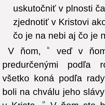
uskutočniť v plnosti č
zjednotiť v Kristovi ak
čo je na nebi aj čo je 
V ňom,
veď v ňom 
11
predurčenými podľa r
všetko koná podľa rady 
boli na chválu jeho sláv
13