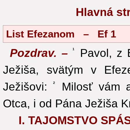
Hlavná s
List Efezanom – Ef 1
Pozdrav. –
Pavol, z B
1
Ježiša, svätým v Efez
Ježišovi:
Milosť vám a
2
Otca, i od Pána Ježiša Kr
I. TAJOMSTVO SPÁS