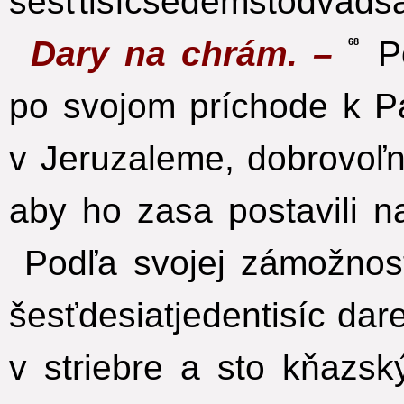
šesťtisícsedemstodvadsa
Dary na chrám. –
Po
68
po svojom príchode k P
v Jeruzaleme, dobrovoľ
aby ho zasa postavili n
Podľa svojej zámožnost
šesťdesiatjedentisíc dare
v striebre a sto kňazsk