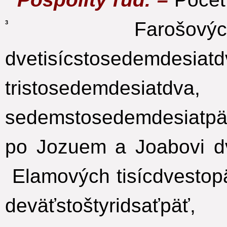
Farošovýc
3
dvetisícstosedemdesiatd
tristosedemdesiatdva,
sedemstosedemdesiatpä
po Jozuem a Joabovi dv
Elamových tisícdvestopä
deväťstoštyridsaťpäť,