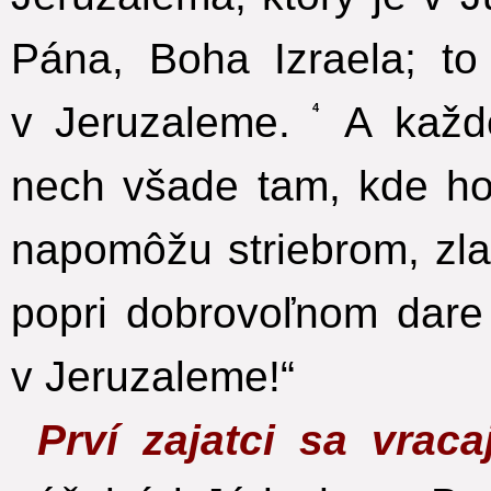
Pána, Boha Izraela; to
v Jeruzaleme.
A každé
4
nech všade tam, kde hos
napomôžu striebrom, zl
popri dobrovoľnom dare
v Jeruzaleme!“
Prví zajatci sa vrac