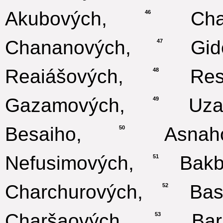
Akubových,
Chaga
46
Chananových,
Gidel
47
Reaiášových,
Resin
48
Gazamových,
Uzaov
49
Besaiho,
Asnahov
50
Nefusimových,
Bakbu
51
Charchurových,
Basl
52
Charšaových,
Barko
53