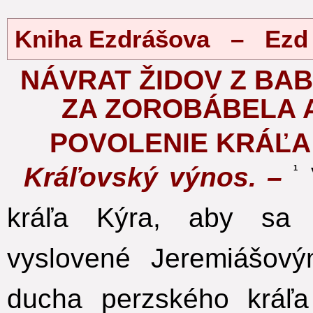
Kniha Ezdrášova – Ezd 
NÁVRAT ŽIDOV Z BA
ZA ZOROBÁBELA 
POVOLENIE KRÁĽA
Kráľovský výnos. –
1
kráľa Kýra, aby sa 
vyslovené Jeremiášový
ducha perzského kráľ