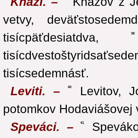
Kňazi. –
Kňazov z Je
vetvy, deväťstosedemdes
tisícpäťdesiatdva,
38
tisícdvestoštyridsaťsede
tisícsedemnásť.
Leviti. –
Levitov, J
40
potomkov Hodaviášovej v
Speváci. –
Spevákov
41