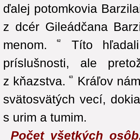
ďalej potomkovia Barzila
z dcér Gileádčana Barz
menom.
Títo hľadal
62
príslušnosti, ale preto
z kňazstva.
Kráľov náme
63
svätosvätých vecí, doki
s urim a tumim.
Počet všetkých osôb,