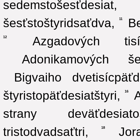
sedemstošesťdesiat,
šesťstoštyridsaťdva,
Be
11
Azgadových tisícd
12
Adonikamových šesťs
Bigvaiho dvetisícpäťde
štyristopäťdesiatštyri,
A
16
strany deväťdesiato
tristodvadsaťtri,
Jora
18