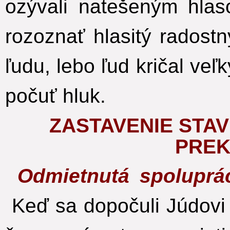
ozývali natešeným hlas
rozoznať hlasitý radostn
ľudu, lebo ľud kričal ve
počuť hluk.
ZASTAVENIE STA
PRE
Odmietnutá spoluprá
Keď sa dopočuli Júdovi 