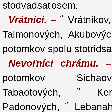
stodvadsaťosem.
Vrátnici. –
Vrátnikov,
42
Talmonových, Akubovýc
potomkov spolu stotridsa
Nevoľníci chrámu.
potomkov Sichaov
Tabaotových,
Keros
44
Padonových,
Lebanah
45