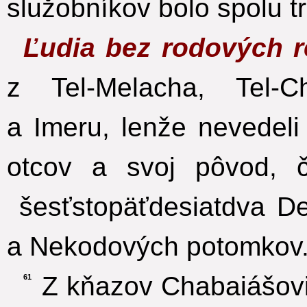
služobníkov bolo spolu t
Ľudia bez rodových r
z Tel-Melacha, Tel-
a Imeru, lenže nevedeli
otcov a svoj pôvod, či
šesťstopäťdesiatdva De
a Nekodových potomkov
Z kňazov Chabaiášovi
61