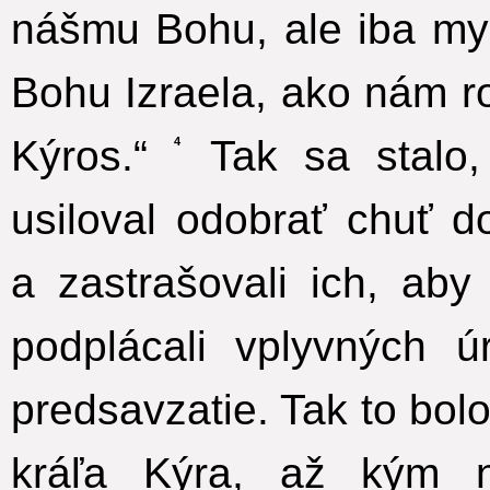
nášmu Bohu, ale iba my
Bohu Izraela, ako nám ro
Kýros.“
Tak sa stalo, 
4
usiloval odobrať chuť 
a zastrašovali ich, aby 
podplácali vplyvných ú
predsavzatie. Tak to bol
kráľa Kýra, až kým n