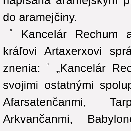
napísaná aramejským p
do aramejčiny.
Kancelár Rechum a p
8
kráľovi Artaxerxovi sp
znenia:
„Kancelár Rec
9
svojimi ostatnými spolu
Afarsatenčanmi, Tar
Arkvančanmi, Babylon