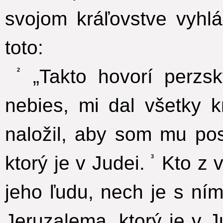
svojom kráľovstve vyhl
toto:
„Takto hovorí perzsk
2
nebies, mi dal všetky 
naložil, aby som mu po
ktorý je v Judei.
Kto z v
3
jeho ľudu, nech je s ní
Jeruzalema, ktorý je v 