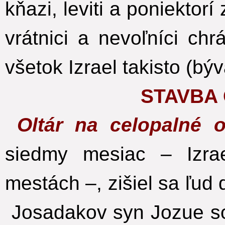
kňazi, leviti a poniektorí
vrátnici a nevoľníci ch
všetok Izrael takisto (bý
STAVBA
Oltár na celopalné 
siedmy mesiac – Izrae
mestách –, zišiel sa ľud
Josadakov syn Jozue so