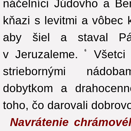
náčelníci Júdovho a Be
kňazi s levitmi a vôbec
aby šiel a staval P
v Jeruzaleme.
Všetci 
6
striebornými nádob
dobytkom a drahocenn
toho, čo darovali dobrov
Navrátenie chrámové