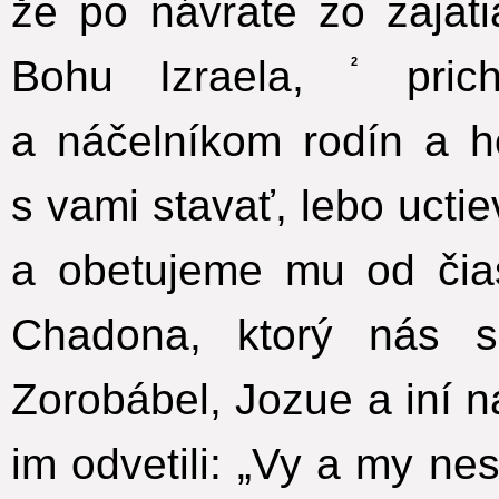
že po návrate zo zajat
Bohu Izraela,
prich
2
a náčelníkom rodín a h
s vami stavať, lebo uct
a obetujeme mu od čia
Chadona, ktorý nás s
Zorobábel, Jozue a iní n
im odvetili: „Vy a my n