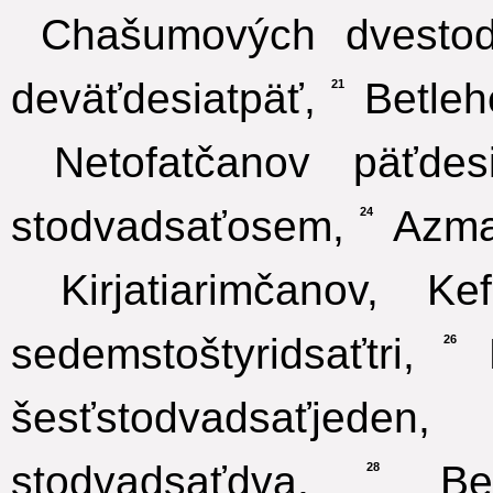
Chašumových dvestodv
deväťdesiatpäť,
Betleh
21
Netofatčanov päťdesi
stodvadsaťosem,
Azmav
24
Kirjatiarimčanov, Ke
sedemstoštyridsaťtri,
R
26
šesťstodvadsaťjeden,
stodvadsaťdva,
Bet
28