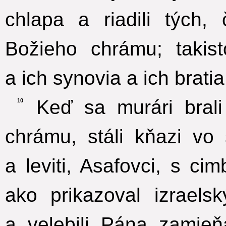
chlapa a riadili tých,
Božieho chrámu; takis
a ich synovia a ich bratia,
Keď sa murári brali
10
chrámu, stáli kňazi vo
a leviti, Asafovci, s ci
ako prikazoval izraelsk
a velebili Pána zamie