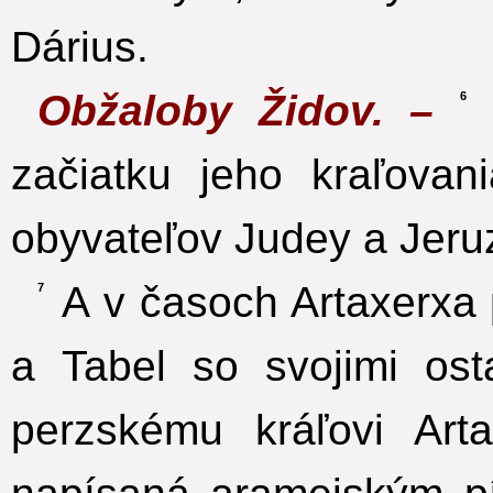
Dárius.
Obžaloby Židov. –
6
začiatku jeho kraľovan
obyvateľov Judey a Jeru
A v časoch Artaxerxa p
7
a Tabel so svojimi ost
perzskému kráľovi Art