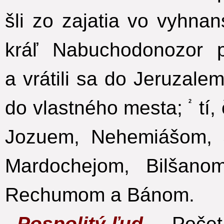
šli zo zajatia vo vyhna
kráľ Nabuchodonozor 
a vrátili sa do Jeruzal
do vlastného mesta;
tí,
2
Jozuem, Nehemiášom, 
Mardochejom, Bilšano
Rechumom a Bánom.
Pospolitý ľud. –
Počet