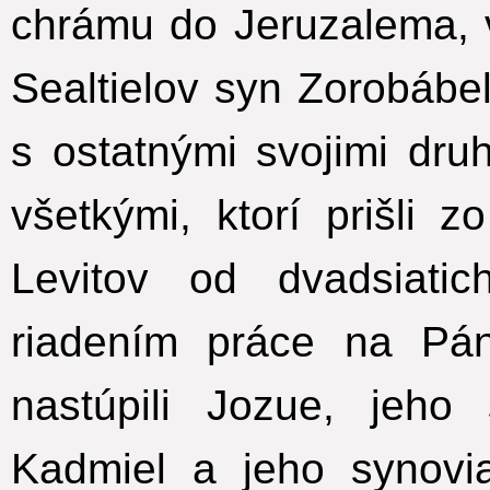
chrámu do Jeruzalema, 
Sealtielov syn Zorobáb
s ostatnými svojimi dru
všetkými, ktorí prišli 
Levitov od dvadsiatic
riadením práce na Pá
nastúpili Jozue, jeho
Kadmiel a jeho synov