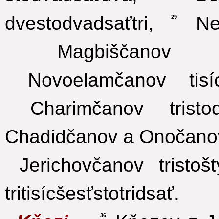
dvestodvadsaťtri,
Neb
29
Magbiščanov stop
Novoelamčanov tisícdv
Charimčanov tristod
Chadidčanov a Onočano
Jerichovčanov tristošty
tritisícšesťstotridsať.
36