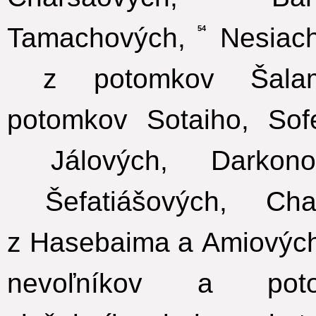
Tamachových,
Nesiach
54
z potomkov Šalamú
potomkov Sotaiho, Sofe
Jálových, Darkonov
Šefatiášových, Chat
z Hasebaima a Amiovýc
nevoľníkov a pot