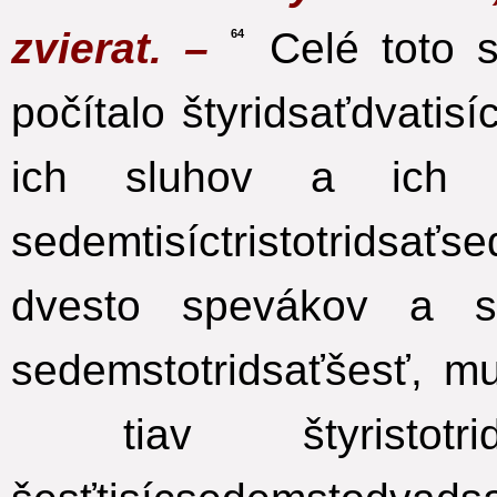
zvierat. –
Celé toto s
64
počítalo štyridsaťdvatisíc
ich sluhov a ich s
sedemtisíctristotridsať
dvesto spevákov a s
sedemstotridsaťšesť, mu
tiav štyristotr