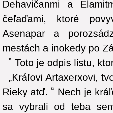
Dehavičanmi a Elamitm
čeľaďami, ktoré pov
Asenapar a porozsádz
mestách a inokedy po Zári
Toto je odpis listu, kto
11
„Kráľovi Artaxerxovi, tv
Rieky atď.
Nech je kráľo
12
sa vybrali od teba se