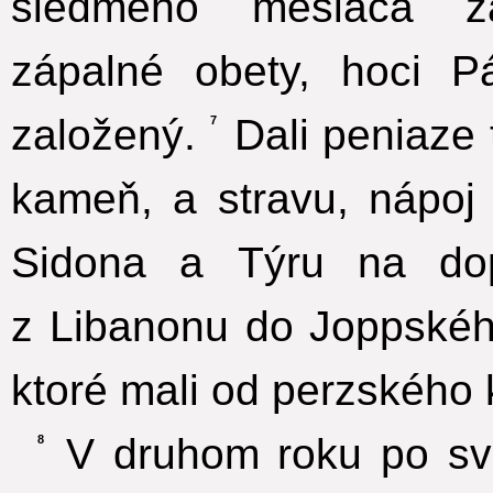
siedmeho mesiaca za
zápalné obety, hoci 
založený.
Dali peniaze t
7
kameň, a stravu, nápoj
Sidona a Týru na do
z Libanonu do Joppskéh
ktoré mali od perzského 
V druhom roku po sv
8