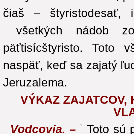
čiaš – štyristodesať, 
všetkých nádob zo
päťtisícštyristo. Toto
naspäť, keď sa zajatý ľ
Jeruzalema.
VÝKAZ ZAJATCOV, 
VL
Vodcovia. –
Toto sú pr
1