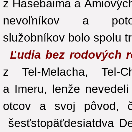
z Hasebaima a Amiovýc
nevoľníkov a pot
služobníkov bolo spolu t
Ľudia bez rodových r
z Tel-Melacha, Tel-
a Imeru, lenže nevedeli
otcov a svoj pôvod, či
šesťstopäťdesiatdva De