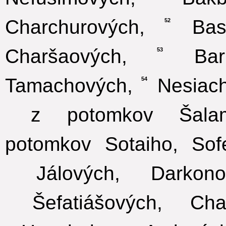
Charchurových,
Basl
52
Charšaových,
Barko
53
Tamachových,
Nesiach
54
z potomkov Šalamú
potomkov Sotaiho, Sofe
Jálových, Darkonov
Šefatiášových, Chat