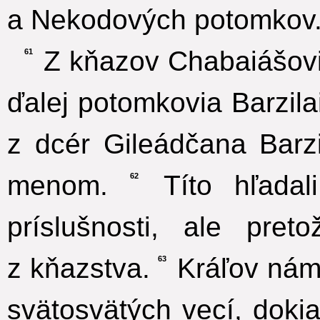
a Nekodových potomkov
Z kňazov Chabaiášovi
61
ďalej potomkovia Barzila
z dcér Gileádčana Barz
menom.
Títo hľadal
62
príslušnosti, ale preto
z kňazstva.
Kráľov náme
63
svätosvätých vecí, doki