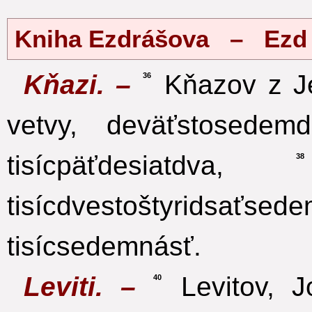
Kniha Ezdrášova – Ezd 
Kňazi. –
Kňazov z Je
36
vetvy, deväťstosedemdes
tisícpäťdesiatdva,
38
tisícdvestoštyridsaťsede
tisícsedemnásť.
Leviti. –
Levitov, J
40