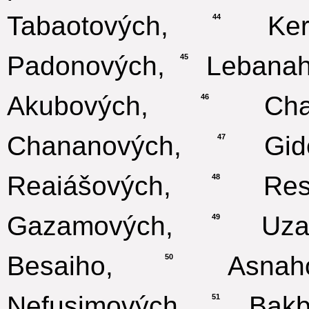
Tabaotových,
Keros
44
Padonových,
Lebanah
45
Akubových,
Chaga
46
Chananových,
Gidel
47
Reaiášových,
Resin
48
Gazamových,
Uzaov
49
Besaiho,
Asnahov
50
Nefusimových,
Bakbu
51