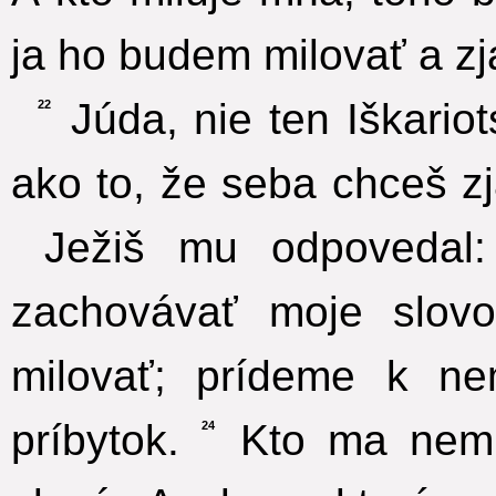
ja ho budem milovať a z
Júda, nie ten Iškariot
22
ako to, že seba chceš zj
Ježiš mu odpovedal:
zachovávať moje slo
milovať; prídeme k n
príbytok.
Kto ma nemi
24