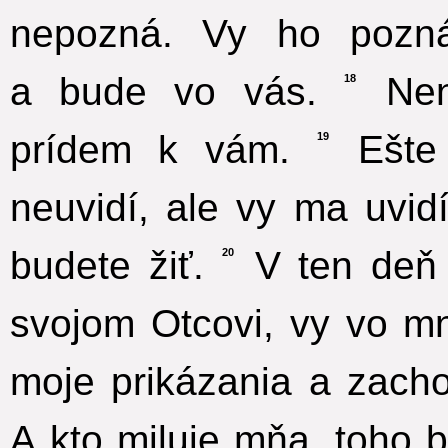
nepozná. Vy ho pozn
a bude vo vás.
Nene
18
prídem k vám.
Ešte 
19
neuvidí, ale vy ma uvidí
budete žiť.
V ten deň 
20
svojom Otcovi, vy vo mn
moje prikázania a zacho
A kto miluje mňa, toho 