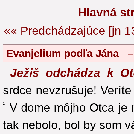
Hlavná s
«« Predchádzajúce [jn 1
Evanjelium podľa Jána 
Ježiš odchádza k O
srdce nevzrušuje! Veríte
V dome môjho Otca je m
2
tak nebolo, bol by som 