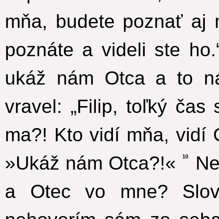
mňa, budete poznať aj 
poznáte a videli ste ho.
ukáž nám Otca a to ná
vravel: „Filip, toľký č
ma?! Kto vidí mňa, vidí
»Ukáž nám Otca?!«
Nev
10
a Otec vo mne? Slov