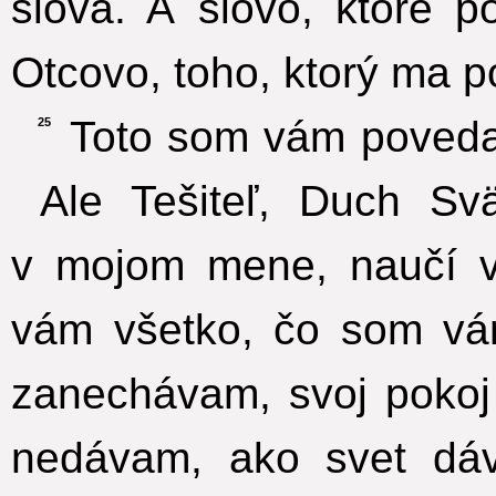
slová. A slovo, ktoré p
Otcovo, toho, ktorý ma po
Toto som vám povedal
25
Ale Tešiteľ, Duch Svä
v mojom mene, naučí v
vám všetko, čo som vá
zanechávam, svoj poko
nedávam, ako svet dá