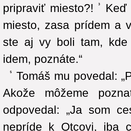
pripraviť miesto?!
Keď 
3
miesto, zasa prídem a
ste aj vy boli tam, kde
idem, poznáte.“
Tomáš mu povedal: „P
5
Akože môžeme poznať
odpovedal: „Ja som ces
nepríde k Otcovi, iba 