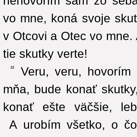
nehovorím sám zo seba,
vo mne, koná svoje skut
v Otcovi a Otec vo mne. 
tie skutky verte!
Veru, veru, hovorím 
12
mňa, bude konať skutky
konať ešte väčšie, le
A urobím všetko, o čo