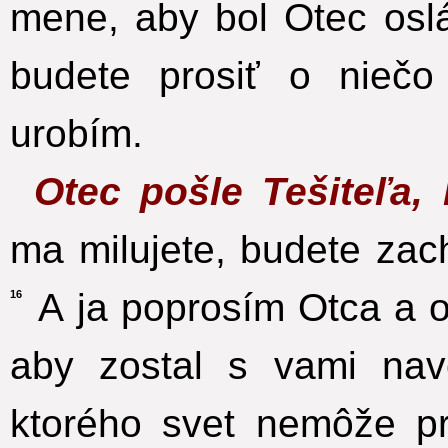
mene, aby bol Otec osl
budete prosiť o nieč
urobím.
Otec pošle Tešiteľa
ma milujete, budete zac
A ja poprosím Otca a o
16
aby zostal s vami na
ktorého svet nemôže pri