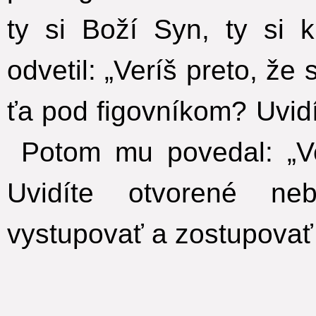
ty si Boží Syn, ty si kr
odvetil: „Veríš preto, že
ťa pod figovníkom? Uvidí
Potom mu povedal: „Ve
Uvidíte otvorené n
vystupovať a zostupovať