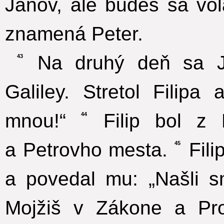
Jánov, ale budeš sa vol
znamená Peter.
Na druhý deň sa Je
43
Galiley. Stretol Filip
mnou!“
Filip bol z 
44
a Petrovho mesta.
Fili
45
a povedal mu: „Našli s
Mojžiš v Zákone a Pro