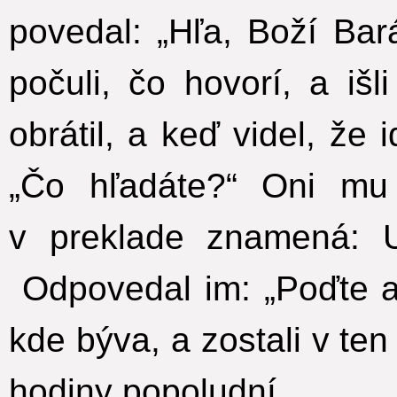
povedal: „Hľa, Boží Bar
počuli, čo hovorí, a išl
obrátil, a keď videl, že 
„Čo hľadáte?“ Oni mu
v preklade znamená: U
Odpovedal im: „Poďte a u
kde býva, a zostali v ten
hodiny popoludní.