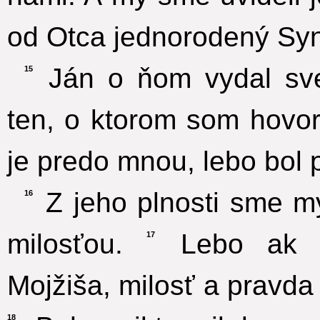
od Otca jednorodený Syn,
Ján o ňom vydal sved
15
ten, o ktorom som hovor
je predo mnou, lebo bol p
Z jeho plnosti sme my
16
milosťou.
Lebo ak z
17
Mojžiša, milosť a pravda 
18