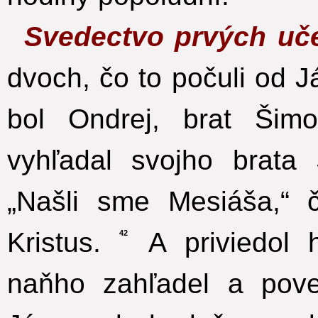
Svedectvo prvých uč
dvoch, čo to počuli od J
bol Ondrej, brat Šimo
vyhľadal svojho brat
„Našli sme Mesiáša,“
Kristus.
A priviedol h
42
naňho zahľadel a pove