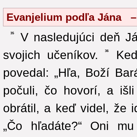
Evanjelium podľa Jána –
V nasledujúci deň J
35
svojich učeníkov.
Keď 
36
povedal: „Hľa, Boží Bar
počuli, čo hovorí, a išl
obrátil, a keď videl, že 
„Čo hľadáte?“ Oni mu