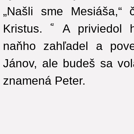
„Našli sme Mesiáša,“
Kristus.
A priviedol h
42
naňho zahľadel a pove
Jánov, ale budeš sa vol
znamená Peter.