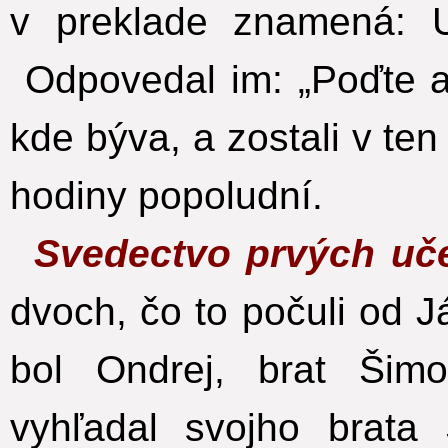
v preklade znamená: U
Odpovedal im: „Poďte a u
kde býva, a zostali v ten
hodiny popoludní.
Svedectvo prvých uč
dvoch, čo to počuli od J
bol Ondrej, brat Šimo
vyhľadal svojho brat