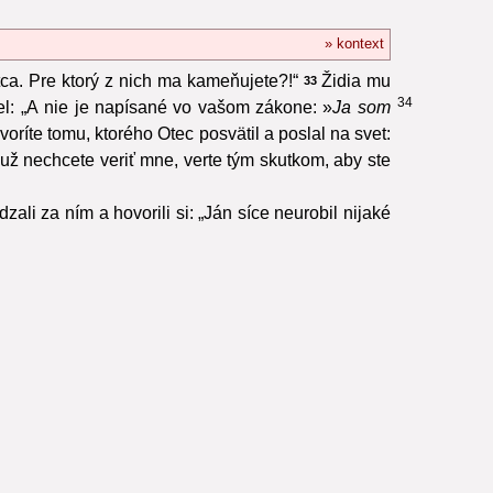
» kontext
ca. Pre ktorý z nich ma kameňujete?!“
Židia mu
33
34
el: „A nie je napísané vo vašom zákone: »
Ja som
voríte tomu, ktorého Otec posvätil a poslal na svet:
už nechcete veriť mne, verte tým skutkom, aby ste
zali za ním a hovorili si: „Ján síce neurobil nijaké