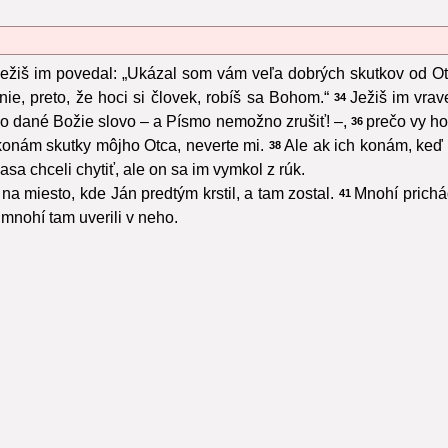
ežiš im povedal: „Ukázal som vám veľa dobrých skutkov od Ot
e, preto, že hoci si človek, robíš sa Bohom.“
Ježiš im vrav
34
lo dané Božie slovo – a Písmo nemožno zrušiť! –,
prečo vy ho
36
onám skutky môjho Otca, neverte mi.
Ale ak ich konám, keď 
38
asa chceli chytiť, ale on sa im vymkol z rúk.
na miesto, kde Ján predtým krstil, a tam zostal.
Mnohí prichád
41
 mnohí tam uverili v neho.