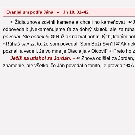
Evanjelium podľa Jána – Jn 10, 31–42
Židia znova zdvihli kamene a chceli ho kameňovať.
J
31
32
odpovedali: „Nekameňujeme ťa za dobrý skutok, ale za rúhani
povedal: Ste bohmi?«
Nuž ak nazval bohmi tých, ktorým bo
35
»Rúhaš sa« za to, že som povedal: Som Boží Syn?!
Ak nek
37
poznali a vedeli, že vo mne je Otec a ja v Otcovi!“
Preto ho z
39
Ježiš sa utiahol za Jordán. –
Znova odišiel za Jordán, 
40
znamenie, ale všetko, čo Ján povedal o tomto, je pravda.“
A
42