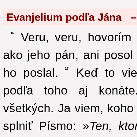
Evanjelium podľa Jána –
Veru, veru, hovorím 
16
ako jeho pán, ani posol 
ho poslal.
Keď to viet
17
podľa toho aj konáte
všetkých. Ja viem, koho 
splniť Písmo: »
Ten, kto