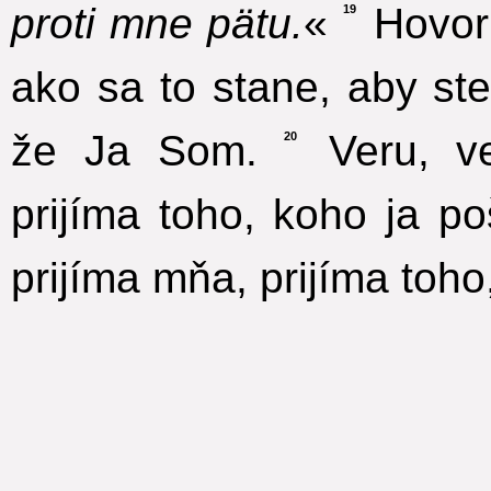
proti mne pätu.
«
Hovorí
19
ako sa to stane, aby ste
že Ja Som.
Veru, ve
20
prijíma toho, koho ja p
prijíma mňa, prijíma toho