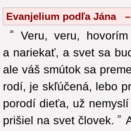
Evanjelium podľa Jána –
Veru, veru, hovorím
20
a nariekať, a svet sa bu
ale váš smútok sa preme
rodí, je skľúčená, lebo p
porodí dieťa, už nemyslí
prišiel na svet človek.
A
22