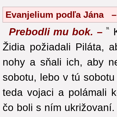
Evanjelium podľa Jána –
Prebodli mu bok. –
K
31
Židia požiadali Piláta,
nohy a sňali ich, aby ne
sobotu, lebo v tú sobotu 
teda vojaci a polámali 
čo boli s ním ukrižovaní.