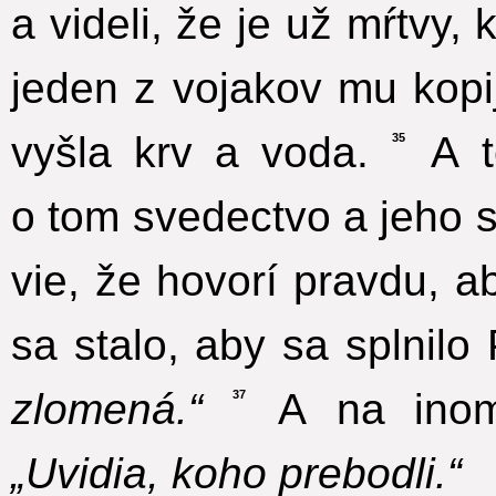
a videli, že je už mŕtvy,
jeden z vojakov mu kop
vyšla krv a voda.
A te
35
o tom svedectvo a jeho 
vie, že hovorí pravdu, ab
sa stalo, aby sa splnil
zlomená.“
A na inom 
37
„Uvidia, koho prebodli.“