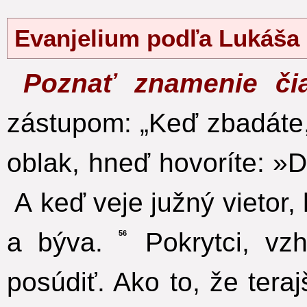
Evanjelium podľa Lukáša
Poznať znamenie č
zástupom: „Keď zbadáte
oblak, hneď hovoríte: »D
A keď veje južný vietor,
a býva.
Pokrytci, vz
56
posúdiť. Ako to, že tera