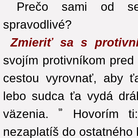
Prečo sami od seb
spravodlivé?
Zmieriť sa s protiv
svojím protivníkom pred 
cestou vyrovnať, aby ť
lebo sudca ťa vydá drá
väzenia.
Hovorím ti:
59
nezaplatíš do ostatného h