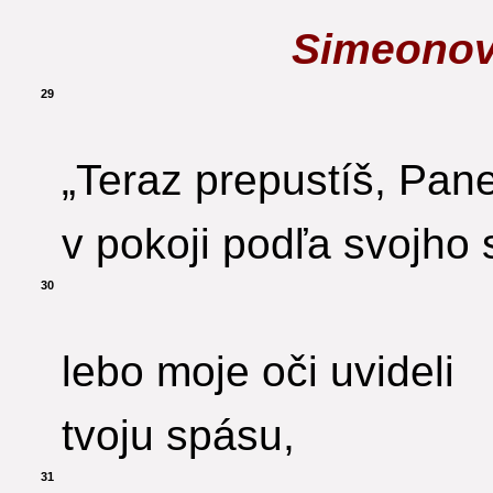
Simeonov
29
„Teraz prepustíš, Pan
v pokoji podľa svojho 
30
lebo moje oči uvideli
tvoju spásu,
31