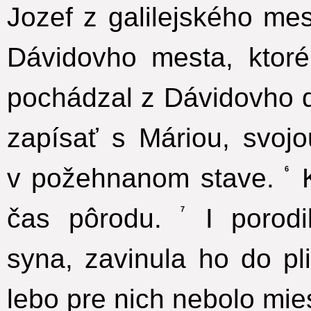
Jozef z galilejského me
Dávidovho mesta, ktor
pochádzal z Dávidovho 
zapísať s Máriou, svoj
v požehnanom stave.
K
6
čas pôrodu.
I porodi
7
syna, zavinula ho do pli
lebo pre nich nebolo mies