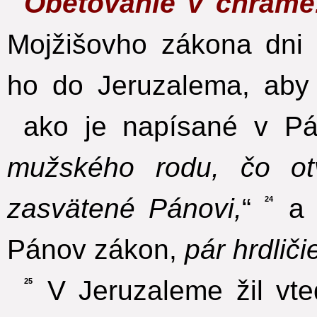
Obetovanie v chráme
Mojžišovho zákona dni i
ho do Jeruzalema, aby 
ako je napísané v Pá
mužského rodu, čo ot
zasvätené Pánovi,
“
a 
24
Pánov zákon,
pár hrdlič
V Jeruzaleme žil vt
25