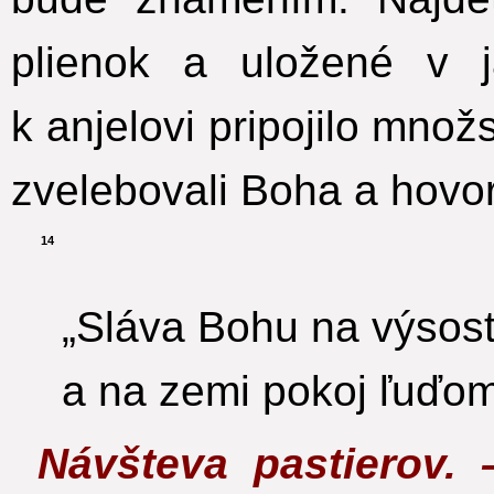
plienok a uložené v ja
k anjelovi pripojilo mno
zvelebovali Boha a hovori
14
„Sláva Bohu na výsos
a na zemi pokoj ľuďom
Návšteva pastierov.