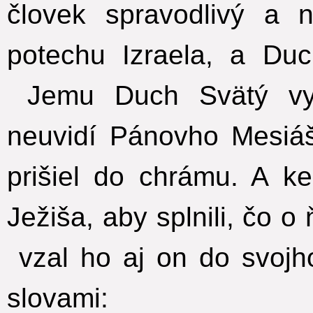
človek spravodlivý a 
potechu Izraela, a Du
Jemu Duch Svätý vyj
neuvidí Pánovho Mesiá
prišiel do chrámu. A ke
Ježiša, aby splnili, čo 
vzal ho aj on do svojh
slovami: