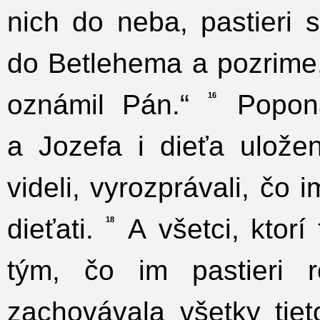
nich do neba, pastieri 
do Betlehema a pozrime,
oznámil Pán.“
Poponá
16
a Jozefa i dieťa uložen
videli, vyrozprávali, čo
dieťati.
A všetci, ktorí 
18
tým, čo im pastieri ro
zachovávala všetky tie