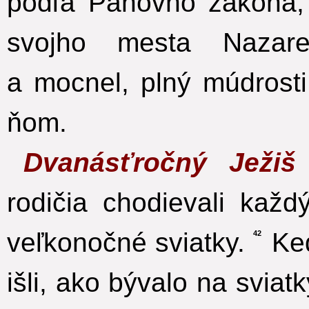
podľa Pánovho zákona, v
svojho mesta Nazare
a mocnel, plný múdrosti
ňom.
Dvanásťročný Ježi
rodičia chodievali kaž
veľkonočné sviatky.
Keď
42
išli, ako bývalo na sviat