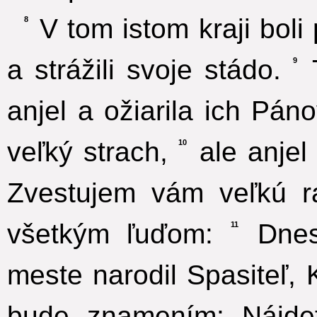
V tom istom kraji boli p
8
a strážili svoje stádo.
T
9
anjel a ožiarila ich Pán
veľký strach,
ale anjel
10
Zvestujem vám veľkú ra
všetkým ľuďom:
Dnes
11
meste narodil Spasiteľ, 
bude znamením: Nájdet