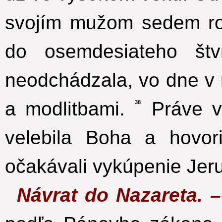
svojím mužom sedem ro
do osemdesiateho št
neodchádzala, vo dne v 
a modlitbami.
Práve v 
38
velebila Boha a hovo
očakávali vykúpenie Jer
Návrat do Nazareta. 