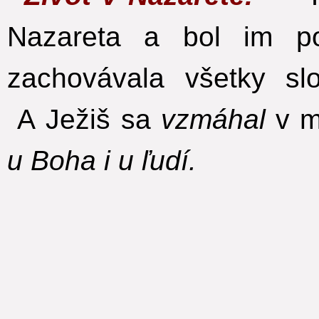
Nazareta a bol im p
zachovávala všetky sl
A Ježiš sa
vzmáhal
v m
u Boha i u ľudí.