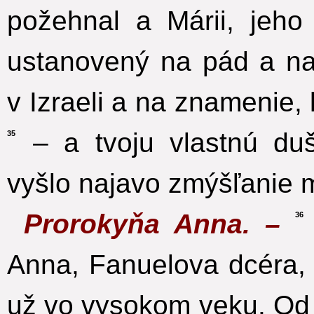
požehnal a Márii, jeho
ustanovený na pád a n
v Izraeli a na znamenie
– a tvoju vlastnú du
35
vyšlo najavo zmýšľanie 
Prorokyňa Anna. –
36
Anna, Fanuelova dcéra,
už vo vysokom veku. Od 