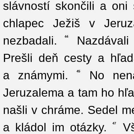
slávností skončili a oni
chlapec Ježiš v Jeruz
nezbadali.
Nazdávali 
44
Prešli deň cesty a hľa
a známymi.
No nenaš
45
Jeruzalema a tam ho hľa
našli v chráme. Sedel me
a kládol im otázky.
Vše
47