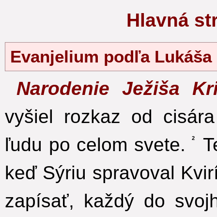
Hlavná s
Evanjelium podľa Lukáš
Narodenie Ježiša Kr
vyšiel rozkaz od cisár
ľudu po celom svete.
Te
2
keď Sýriu spravoval Kvir
zapísať, každý do svoj