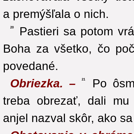
a premýšľala o nich.
Pastieri sa potom vráti
20
Boha za všetko, čo poču
povedané.
Obriezka. –
Po ôsmi
21
treba obrezať, dali m
anjel nazval skôr, ako sa