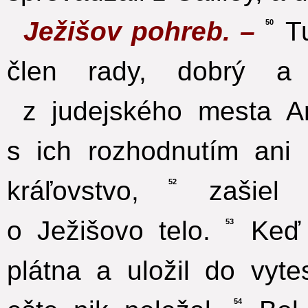
Ježišov pohreb. –
Tu
50
člen rady, dobrý a 
z judejského mesta Ari
s ich rozhodnutím ani
kráľovstvo,
zašiel k
52
o Ježišovo telo.
Keď h
53
plátna a uložil do vyt
54