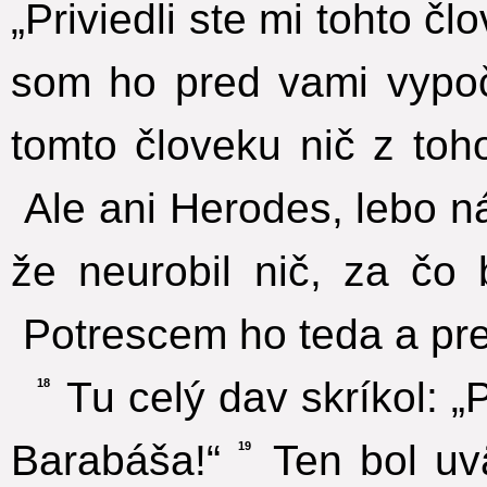
„Priviedli ste mi tohto č
som ho pred vami vypo
tomto človeku nič z toh
Ale ani Herodes, lebo ná
že neurobil nič, za čo 
Potrescem ho teda a pre
Tu celý dav skríkol: 
18
Barabáša!“
Ten bol uv
19