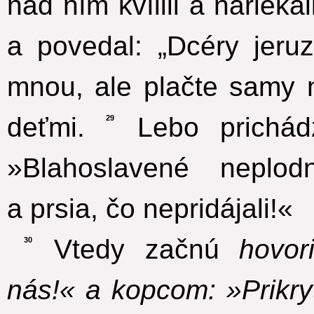
nad ním kvílili a nariekal
a povedal: „Dcéry jeru
mnou, ale plačte samy 
deťmi.
Lebo prichádz
29
»Blahoslavené neplod
a prsia, čo nepridájali!«
Vtedy začnú
hovori
30
nás!« a kopcom: »Prikry