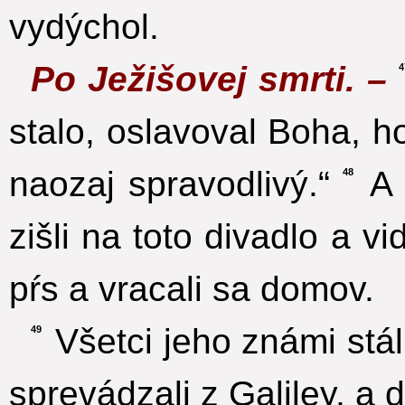
vydýchol.
Po Ježišovej smrti. –
4
stalo, oslavoval Boha, h
naozaj spravodlivý.“
A 
48
zišli na toto divadlo a vi
pŕs a vracali sa domov.
Všetci jeho známi stál
49
sprevádzali z Galiley, a d