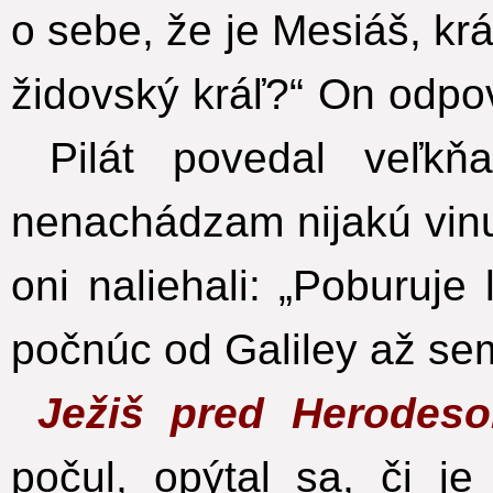
o sebe, že je Mesiáš, krá
židovský kráľ?“ On odpov
Pilát povedal veľkň
nenachádzam nijakú vinu
oni naliehali: „Poburuje
počnúc od Galiley až se
Ježiš pred Herodes
počul, opýtal sa, či je