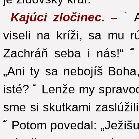
Kajúci zločinec. –
A
39
viseli na kríži, sa mu r
Zachráň seba i nás!“
40
„Ani ty sa nebojíš Boha
isté?
Lenže my spravodl
41
sme si skutkami zaslúžili
Potom povedal: „Ježišu
42