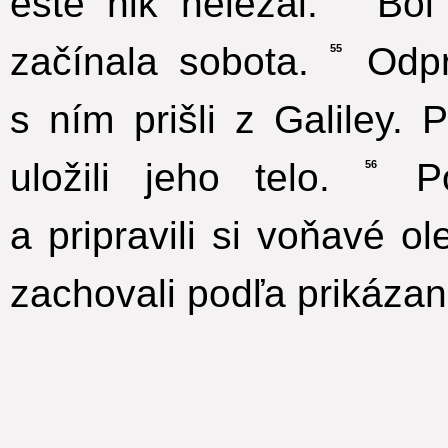
ešte nik neležal.
Bol 
začínala sobota.
Odpre
55
s ním prišli z Galiley. 
uložili jeho telo.
Po
56
a pripravili si voňavé o
zachovali podľa prikázan