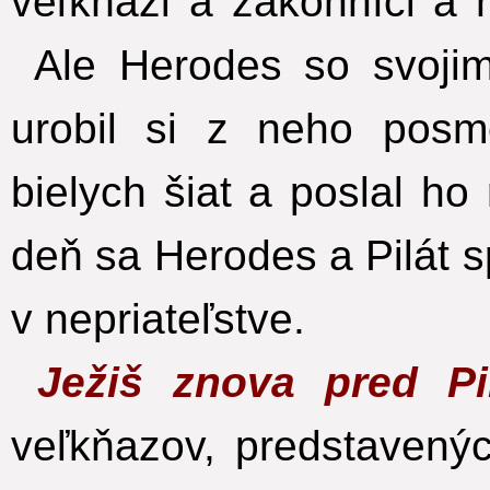
veľkňazi a zákonníci a n
Ale Herodes so svojim
urobil si z neho posm
bielych šiat a poslal ho 
deň sa Herodes a Pilát spr
v nepriateľstve.
Ježiš znova pred P
veľkňazov, predstavený