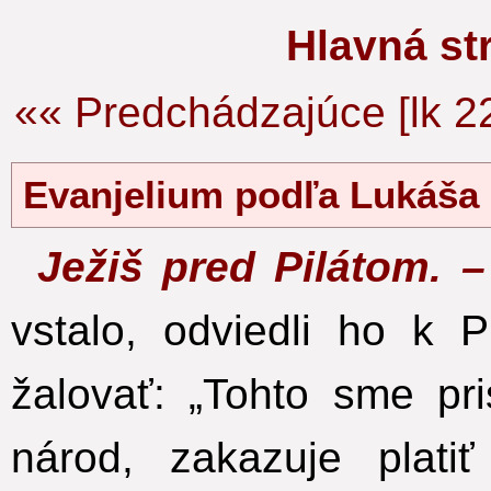
Hlavná s
«« Predchádzajúce [lk 2
Evanjelium podľa Lukáš
Ježiš pred Pilátom. 
vstalo, odviedli ho k Pi
žalovať: „Tohto sme pri
národ, zakazuje plati