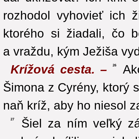
rozhodol vyhovieť ich ži
ktorého si žiadali, čo
a vraždu, kým Ježiša vyda
Krížová cesta. –
Ako
26
Šimona z Cyrény, ktorý sa
naň kríž, aby ho niesol 
Šiel za ním veľký zá
27