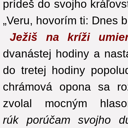
prídeš do svojho kráľovs
„Veru, hovorím ti: Dnes b
Ježiš na kríži umi
dvanástej hodiny a nast
do tretej hodiny popolu
chrámová opona sa roz
zvolal mocným hlaso
rúk porúčam svojho du