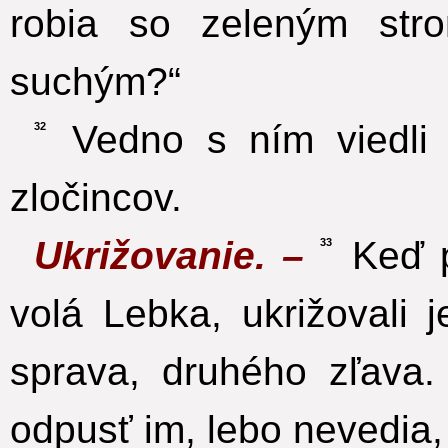
robia so zeleným st
suchým?“
Vedno s ním viedli 
32
zločincov.
Ukrižovanie. –
Keď pr
33
volá Lebka, ukrižovali 
sprava, druhého zľava.
odpusť im, lebo nevedia, 