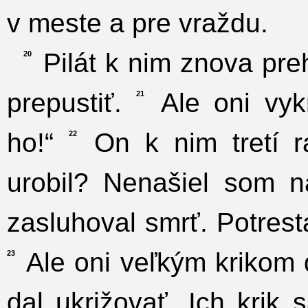
v meste a pre vraždu.
Pilát k nim znova preh
20
prepustiť.
Ale oni vykri
21
ho!“
On k nim tretí ra
22
urobil? Nenašiel som 
zasluhoval smrť. Potres
Ale oni veľkým krikom d
23
dal ukrižovať. Ich krik 