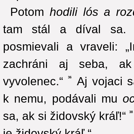
Potom
hodili lós a rozd
tam stál a díval sa
posmievali a vraveli: 
zachráni aj seba, a
vyvolenec.“
Aj vojaci s
36
k nemu, podávali mu
oc
sa, ak si židovský kráľ!“
38
je židovský kráľ.“