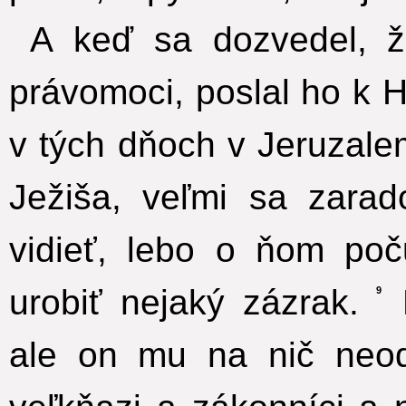
A keď sa dozvedel, ž
právomoci, poslal ho k H
v tých dňoch v Jeruzale
Ježiša, veľmi sa zarad
vidieť, lebo o ňom poč
urobiť nejaký zázrak.
M
9
ale on mu na nič neod