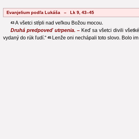
Evanjelium podľa Lukáša – Lk 9, 43–45
A všetci stŕpli nad veľkou Božou mocou.
43
Druhá predpoveď utrpenia. –
Keď sa všetci divili všet
vydaný do rúk ľudí.“
Lenže oni nechápali toto slovo. Bolo im
45