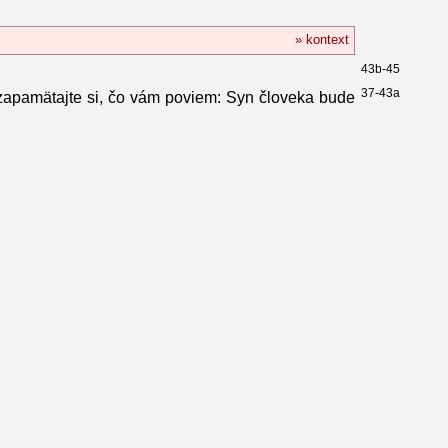
» kontext
43b-45
37-43a
zapamätajte si, čo vám poviem: Syn človeka bude
.