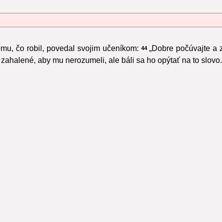
kému, čo robil, povedal svojim učeníkom:
„Dobre počúvajte a 
44
 zahalené, aby mu nerozumeli, ale báli sa ho opýtať na to slovo