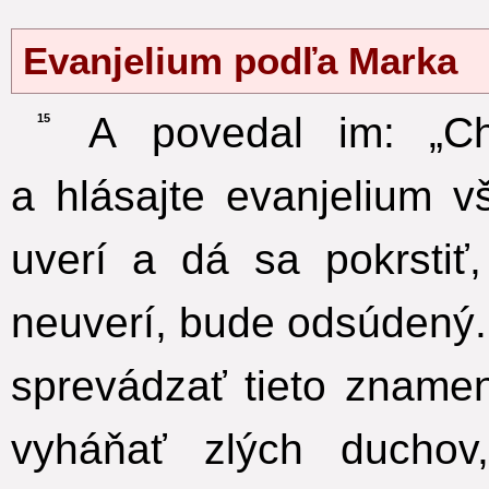
Evanjelium podľa Marka
A povedal im: „Ch
15
a hlásajte evanjelium v
uverí a dá sa pokrstiť
neuverí, bude odsúdený.
sprevádzať tieto znam
vyháňať zlých duchov