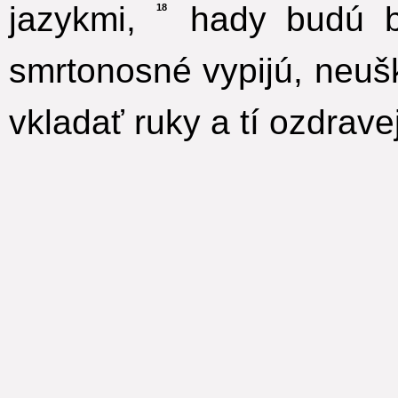
jazykmi,
hady budú br
18
smrtonosné vypijú, neuš
vkladať ruky a tí ozdrave