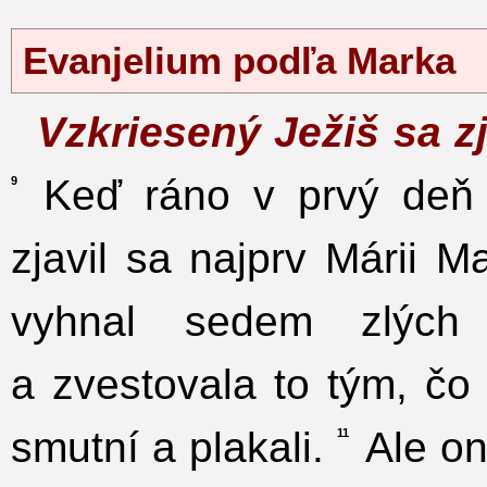
Evanjelium podľa Marka
Vzkriesený Ježiš sa zj
Keď ráno v prvý deň t
9
zjavil sa najprv Márii M
vyhnal sedem zlých 
a zvestovala to tým, čo 
smutní a plakali.
Ale oni
11