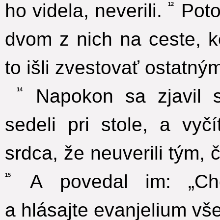
ho videla, neverili.
Poto
12
dvom z nich na ceste, ke
to išli zvestovať ostatným
Napokon sa zjavil 
14
sedeli pri stole, a vyč
srdca, že neuverili tým, 
A povedal im: „Cho
15
a hlásajte evanjelium vš