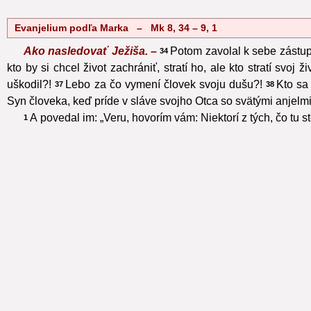
Evanjelium podľa Marka – Mk 8, 34 – 9, 1
Ako nasledovať Ježiša. –
Potom zavolal k sebe zástup
34
kto by si chcel život zachrániť, stratí ho, ale kto stratí svoj
uškodil?!
Lebo za čo vymení človek svoju dušu?!
Kto sa
37
38
Syn človeka, keď príde v sláve svojho Otca so svätými anjelmi
A povedal im: „Veru, hovorím vám: Niektorí z tých, čo tu 
1