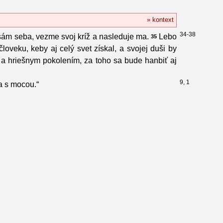
» kontext
34-38
sám seba, vezme svoj kríž a nasleduje ma.
Lebo
35
loveku, keby aj celý svet získal, a svojej duši by
a hriešnym pokolením, za toho sa bude hanbiť aj
9, 1
za s mocou.“