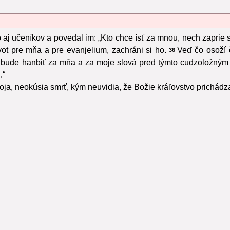
 aj učeníkov a povedal im: „Kto chce ísť za mnou, nech zaprie 
 život pre mňa a pre evanjelium, zachráni si ho.
Veď čo osoží č
36
 bude hanbiť za mňa a za moje slová pred týmto cudzoložným 
.“
stoja, neokúsia smrť, kým neuvidia, že Božie kráľovstvo prichád