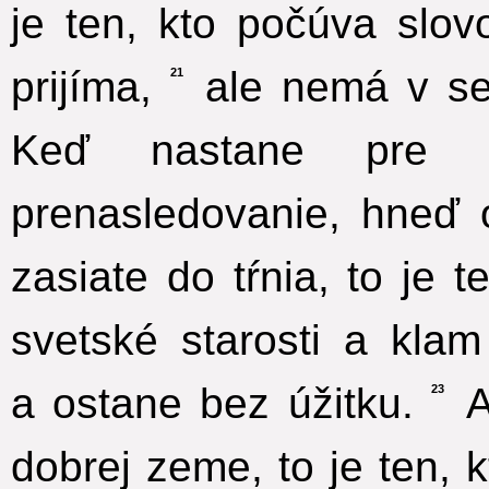
je ten, kto počúva slo
prijíma,
ale nemá v seb
21
Keď nastane pre s
prenasledovanie, hneď 
zasiate do tŕnia, to je 
svetské starosti a kla
a ostane bez úžitku.
A
23
dobrej zeme, to je ten,