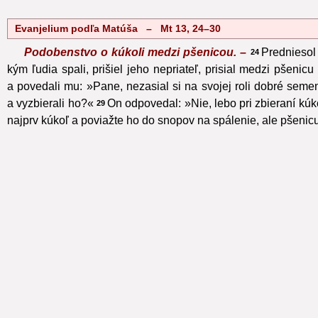
Evanjelium podľa Matúša – Mt 13, 24–30
Podobenstvo o kúkoli medzi pšenicou. –
Predniesol
24
kým ľudia spali, prišiel jeho nepriateľ, prisial medzi pšenicu 
a povedali mu: »Pane, nezasial si na svojej roli dobré sem
a vyzbierali ho?«
On odpovedal: »Nie, lebo pri zbieraní kúko
29
najprv kúkoľ a poviažte ho do snopov na spálenie, ale pšenic