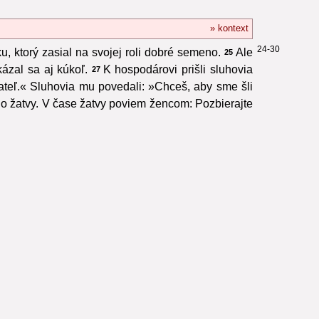
» kontext
24-30
, ktorý zasial na svojej roli dobré semeno.
Ale
25
ázal sa aj kúkoľ.
K hospodárovi prišli sluhovia
27
iateľ.« Sluhovia mu povedali: »Chceš, aby sme šli
do žatvy. V čase žatvy poviem žencom: Pozbierajte