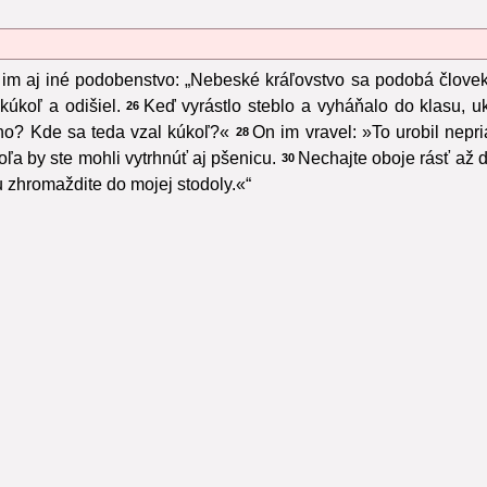
 im aj iné podobenstvo: „Nebeské kráľovstvo sa podobá človeku
kúkoľ a odišiel.
Keď vyrástlo steblo a vyháňalo do klasu, uk
26
eno? Kde sa teda vzal kúkoľ?«
On im vravel: »To urobil nepr
28
ľa by ste mohli vytrhnúť aj pšenicu.
Nechajte oboje rásť až 
30
u zhromaždite do mojej stodoly.«“