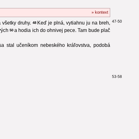
» kontext
47-50
 všetky druhy.
Keď je plná, vytiahnu ju na breh,
48
vých
a hodia ich do ohnivej pece. Tam bude plač
50
 sa stal učeníkom nebeského kráľovstva, podobá
53-58