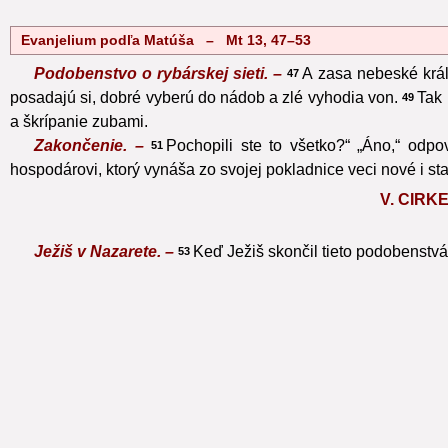
Evanjelium podľa Matúša – Mt 13, 47–53
Podobenstvo o rybárskej sieti. –
A zasa nebeské kráľ
47
posadajú si, dobré vyberú do nádob a zlé vyhodia von.
Tak 
49
a škrípanie zubami.
Zakončenie. –
Pochopili ste to všetko?“ „Áno,“ odpov
51
hospodárovi, ktorý vynáša zo svojej pokladnice veci nové i sta
V. CIR
Ježiš v Nazarete. –
Keď Ježiš skončil tieto podobenstvá,
53