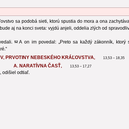
ovstvo sa podobá sieti, ktorú spustia do mora a ona zachytáva
bude aj na konci sveta: vyjdú anjeli, oddelia zlých od spravodli
edali.
A on im povedal: „Preto sa každý zákonník, ktorý
52
ré.“
KEV, PRVOTINY NEBESKÉHO KRÁĽOVSTVA,
13,53 – 18,35
A. NARATÍVNA ČASŤ,
13,53 – 17,27
 odišiel odtiaľ.