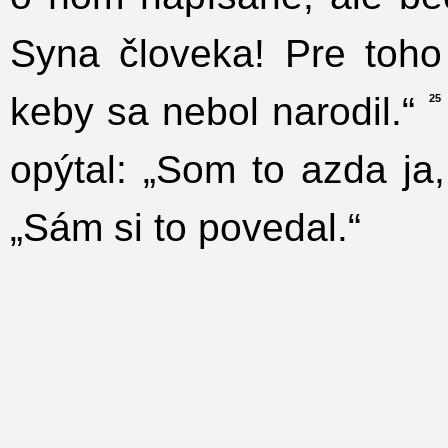
Syna človeka! Pre toho
keby sa nebol narodil.“
25
opýtal: „Som to azda j
„Sám si to povedal.“