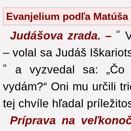
Evanjelium podľa Matúša
Judášova zrada. –
V
14
– volal sa Judáš Iškario
a vyzvedal sa: „Čo 
15
vydám?“ Oni mu určili tri
tej chvíle hľadal príležit
Príprava na veľkono