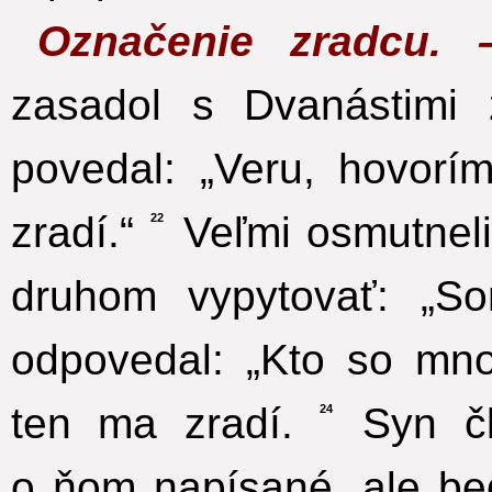
Označenie zradcu.
zasadol s Dvanástimi z
povedal: „Veru, hovor
zradí.“
Veľmi osmutneli
22
druhom vypytovať: „S
odpovedal: „Kto so mn
ten ma zradí.
Syn čl
24
o ňom napísané, ale be