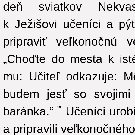
deň sviatkov Nekvas
k Ježišovi učeníci a pý
pripraviť veľkonočnú v
„Choďte do mesta k is
mu: Učiteľ odkazuje: M
budem jesť so svojimi
baránka.“
Učeníci urobi
19
a pripravili veľkonočnéh