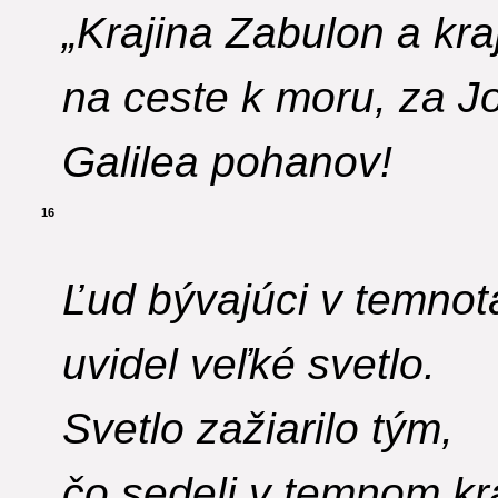
„Krajina Zabulon a kraj
na ceste k moru, za 
Galilea pohanov!
16
Ľud bývajúci v temnot
uvidel veľké svetlo.
Svetlo zažiarilo tým,
čo sedeli v temnom kraj