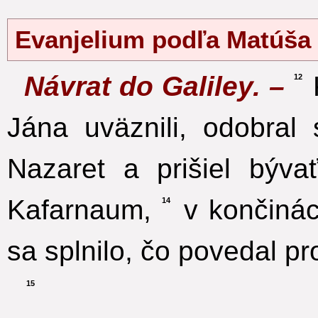
Evanjelium podľa Matúša
Návrat do Galiley. –
12
Jána uväznili, odobral 
Nazaret a prišiel býv
Kafarnaum,
v končinác
14
sa splnilo, čo povedal pr
15