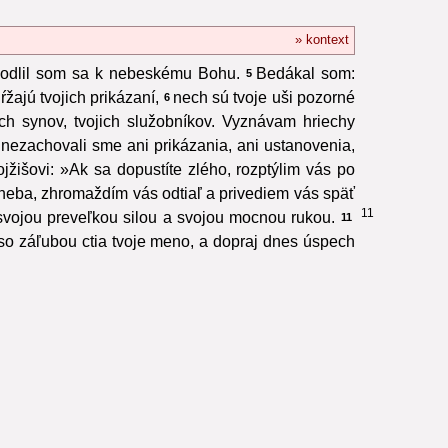
» kontext
a modlil som sa k nebeskému Bohu.
Bedákal som:
5
žajú tvojich prikázaní,
nech sú tvoje uši pozorné
6
ch synov, tvojich služobníkov. Vyznávam hriechy
a nezachovali sme ani prikázania, ani ustanovenia,
jžišovi: »Ak sa dopustíte zlého, rozptýlim vás po
j neba, zhromaždím vás odtiaľ a privediem vás späť
11
il svojou preveľkou silou a svojou mocnou rukou.
11
 so záľubou ctia tvoje meno, a dopraj dnes úspech