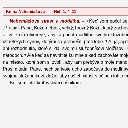
Kniha Nehemiášova – Neh 1, 4–11
Nehemiášova strasť a modlitba. –
Keď som počul tiet
4
„Prosím, Pane, Bože nebies, veľký, hrozný Bože, ktorý zachová
a tvoje oči otvorené, aby si počul modlitbu svojho služob
izraelských synov, ktorými sa prehrešili proti tebe.
Aj ja, aj
7
ani rozhodnutia, ktoré si dal svojmu služobníkovi Mojžišovi.
národoch.
Ale keď sa navrátite ku mne a keď zachováte moje 
9
na miesto, ktoré som si zvolil, aby tam prebývalo moje meno
Prosím teda, Pane, nech sa tvoje ucho započúva do modlitby t
svojmu služobníkovi, dožič, aby našiel milosť v očiach tohto m
Bol som totiž kráľovským čašníkom.