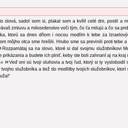
o slová, sadol som si, plakal som a kvílil celé dni, postil 
vaš zmluvu a milosrdenstvo voči tým, čo ťa milujú a čo sa pridŕ
níka, ktorú sa dnes dňom i nocou modlím k tebe za Izraelový
 dom môjho otca sme hrešili. Hrubo sme sa previnili proti tebe 
Rozpamätaj sa na slovo, ktoré si dal svojmu služobníkovi Mo
8
prikázania a budete ich plniť, keby ste boli zahnaní aj na kra
.«
Veď oni sú tvoji sluhovia a tvoj ľud, ktorý si ty vyslobod
10
vojho služobníka a tiež do modlitby tvojich služobníkov, ktorí
uža!“