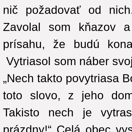
nič požadovať od nich
Zavolal som kňazov a
prísahu, že budú kona
Vytriasol som náber svo
„Nech takto povytriasa 
toto slovo, z jeho do
Takisto nech je vytra
prázdny!“ Celá obec vysl