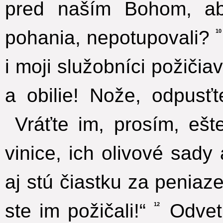
pred naším Bohom, aby
pohania, nepotupovali?
10
i moji služobníci požič
a obilie! Nože, odpusť
Vráťte im, prosím, ešt
vinice, ich olivové sad
aj stú čiastku za peniaze
ste im požičali!“
Odveti
12