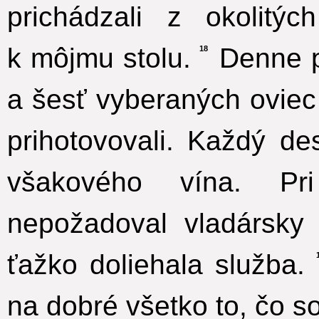
prichádzali z okolitý
k môjmu stolu.
Denne p
18
a šesť vyberaných oviec
prihotovovali. Každý d
všakového vína. P
nepožadoval vladársky 
ťažko doliehala služba.
na dobré všetko to, čo s