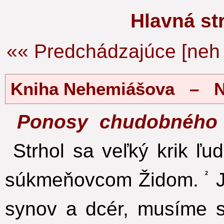
Hlavná s
«« Predchádzajúce [neh 
Kniha Nehemiášova – N
Ponosy chudobného
Strhol sa veľký krik ľud
súkmeňovcom Židom.
J
2
synov a dcér, musíme s