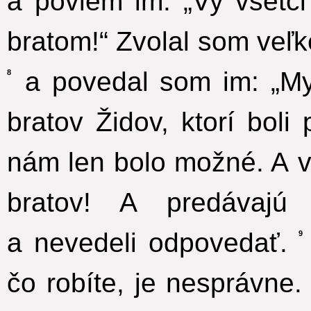
a poviem im: „Vy všetci
bratom!“ Zvolal som veľ
a povedal som im: „My
8
bratov Židov, ktorí bol
nám len bolo možné. A v
bratov! A predávajú 
a nevedeli odpovedať.
9
čo robíte, je nesprávne