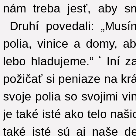
nám treba jesť, aby sm
Druhí povedali: „Musí
polia, vinice a domy, ab
lebo hladujeme.“
Iní za
4
požičať si peniaze na k
svoje polia so svojimi v
je také isté ako telo naši
také isté sú aj naše d