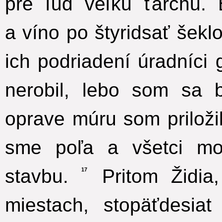
pre ľud veľkú ťarchu. 
a víno po štyridsať šekl
ich podriadení úradníci 
nerobil, lebo som sa 
oprave múru som priložil
sme poľa a všetci moj
stavbu.
Pritom Židia,
17
miestach, stopäťdesia