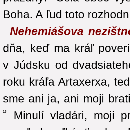
Boha. A ľud toto rozhodn
Nehemiášova nezištn
dňa, keď ma kráľ pover
v Júdsku od dvadsiateh
roku kráľa Artaxerxa, te
sme ani ja, ani moji bra
Minulí vladári, moji p
15