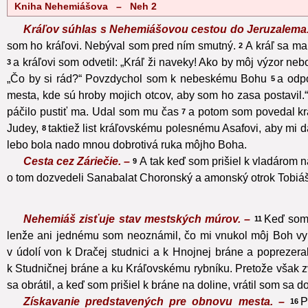
Kniha Nehemiášova – Neh 2
Kráľov súhlas s Nehemiášovou cestou do Jeruzalema
som ho kráľovi. Nebýval som pred ním smutný.
A kráľ sa ma
2
a kráľovi som odvetil: „Kráľ ži naveky! Ako by môj výzor ne
3
„Čo by si rád?“ Povzdychol som k nebeskému Bohu
a odpo
5
mesta, kde sú hroby mojich otcov, aby som ho zasa postavil.“
páčilo pustiť ma. Udal som mu čas
a potom som povedal kráľ
7
Judey,
taktiež list kráľovskému polesnému Asafovi, aby mi 
8
lebo bola nado mnou dobrotivá ruka môjho Boha.
Cesta cez Záriečie. –
A tak keď som prišiel k vladárom n
9
o tom dozvedeli Sanabalat Choronský a amonský otrok Tobiáš, n
Nehemiáš zisťuje stav mestských múrov. –
Keď som 
11
lenže ani jednému som neoznámil, čo mi vnukol môj Boh vyk
v údolí von k Dračej studnici a k Hnojnej bráne a poprezera
k Studničnej bráne a ku Kráľovskému rybníku. Pretože však zv
sa obrátil, a keď som prišiel k bráne na doline, vrátil som sa 
Získavanie predstavených pre obnovu mesta. –
P
16