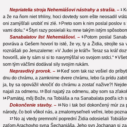
Nepriatelia stroja Nehemiášovi nástrahy a strašia. –
K
1
a že na ňom niet trhliny, hoci dovtedy som ešte neosadil vrát
oni zamýšľali urobiť mi zlé.
Preto som k nim poslal poslov s 
3
vami dolu.“
Štyri razy posielali ku mne takým istým spôsobo
4
Sanabalatov list Nehemiášovi. –
Potom poslal Sanaba
5
povráva a Gešem hovorí to isté, že vy, ty a Židia, strojíte sa 
roznášali po Jeruzaleme: »V Judei je kráľ!« Teraz sa kráľ dozv
hovoríš, ale ty sám si si to navymýšľal vo svojom srdci.“
Všet
9
som tým väčšmi dodával sily svojim rukám.
Nepravdivý prorok. –
Keď som tak raz vošiel do príb
10
dnu do chrámu, a zamknime dvere chrámu, lebo ťa prídu zabiť, 
ja, by sa opovážil vkročiť do chrámu a zostať nažive?! Nejde
najali za odmenu.
Bol najatý za odmenu, aby som sa zľakol, 
13
Pamätaj, môj Bože, na Tobiáša a na Sanabalata podľa ich sku
14
Dokončenie stavby. –
No i tak bol dokončený múr za 
15
národy, čo boli vôkol nás, a zmalomyseľneli veľmi, lebo pozn
No aj vtedy premnohí poprední Židia odosielali Tobiášov
17
zaťom Arachovho syna Šechaniáša. Jeho syn Jochanan si za