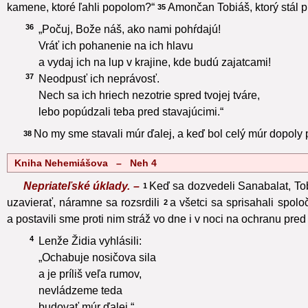
kamene, ktoré ľahli popolom?“
Amončan Tobiáš, ktorý stál pr
35
36
„Počuj, Bože náš, ako nami pohŕdajú!
Vráť ich pohanenie na ich hlavu
a vydaj ich na lup v krajine, kde budú zajatcami!
37
Neodpusť ich neprávosť.
Nech sa ich hriech nezotrie spred tvojej tváre,
lebo popúdzali teba pred stavajúcimi.“
No my sme stavali múr ďalej, a keď bol celý múr dopoly 
38
Kniha Nehemiášova – Neh 4
Nepriateľské úklady. –
Keď sa dozvedeli Sanabalat, To
1
uzavierať, náramne sa rozsrdili
a všetci sa sprisahali spol
2
a postavili sme proti nim stráž vo dne i v noci na ochranu pred
4
Lenže Židia vyhlásili:
„Ochabuje nosičova sila
a je príliš veľa rumov,
nevládzeme teda
budovať múr ďalej.“