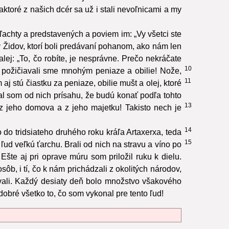
aktoré z našich dcér sa už i stali nevoľnicami a my
ľachty a predstavených a poviem im: „Vy všetci ste
 Židov, ktorí boli predávaní pohanom, ako nám len
ej: „To, čo robíte, je nesprávne. Prečo nekráčate
10
íci požičiavali sme mnohým peniaze a obilie! Nože,
11
aj stú čiastku za peniaze, obilie mušt a olej, ktoré
al som od nich prísahu, že budú konať podľa tohto
13
 z jeho domova a z jeho majetku! Takisto nech je
14
do tridsiateho druhého roku kráľa Artaxerxa, teda
15
ľud veľkú ťarchu. Brali od nich na stravu a víno po
Ešte aj pri oprave múru som priložil ruku k dielu.
sôb, i tí, čo k nám prichádzali z okolitých národov,
ovali. Každý desiaty deň bolo množstvo všakového
obré všetko to, čo som vykonal pre tento ľud!