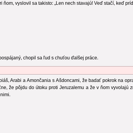
i ňom, vyslovil sa takisto: „Len nech stavajú! Veď stačí, keď prí
pospájaný, chopil sa ľud s chuťou ďalšej práce.
biáš, Arabi a Amončania s Ašdoncami, že badať pokrok na opra
očne, že pôjdu do útoku proti Jeruzalemu a že v ňom vyvolajú 
 nimi.