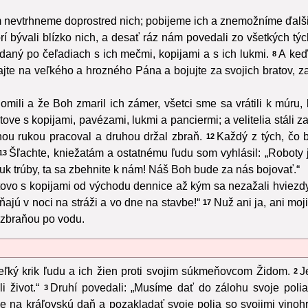
m nevtrhneme doprostred nich; pobijeme ich a znemožníme ďalši
orí bývali blízko nich, a desať ráz nám povedali zo všetkých týc
adaný po čeľadiach s ich mečmi, kopijami a s ich lukmi.
A keď
8
jte na veľkého a hrozného Pána a bojujte za svojich bratov, za
mili a že Boh zmaril ich zámer, všetci sme sa vrátili k múru, 
ove s kopijami, pavézami, lukmi a panciermi; a velitelia stáli 
ednou rukou pracoval a druhou držal zbraň.
Každý z tých, čo 
12
Šľachte, kniežatám a ostatnému ľudu som vyhlásil: „Roboty 
13
k trúby, ta sa zbehnite k nám! Náš Boh bude za nás bojovať.“
tovo s kopijami od východu dennice až kým sa nezažali hviezdy
jú v noci na stráži a vo dne na stavbe!“
Nuž ani ja, ani moji
17
 zbraňou po vodu.
veľký krik ľudu a ich žien proti svojim súkmeňovcom Židom.
J
2
 život.“
Druhí povedali: „Musíme dať do zálohu svoje polia,
3
aze na kráľovskú daň a pozakladať svoje polia so svojimi vinoh