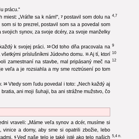
u prácu.“
4,7
h miest: „Vráťte sa k nám!“,
postavil som dolu na
7
 som si to prezrel, postavil som sa a povedal som
 svojich synov, za svoje dcéry, za svoje manželky
9
každý k svojej práci.
Od toho dňa pracovala na
10
10
za všetkými príslušníkmi Júdovho domu.
Aj tí, ktorí
11
12
boli zamestnaní na stavbe, mal pripásaný meč na
je veľa a je rozsiahla a my sme roztrúsení po tom
.
Vtedy som ľudu povedal i toto: „Nech každý aj
16
 bratia, ani moji šuhaji, ba ani strážne mužstvo, čo
edni vraveli: „Máme veľa synov a dcér, musíme si
 vinice a domy, aby sme si opatrili zbožie, lebo
5,4 n.
radmi.
Veď naše telo je také isté ako telo našich
5