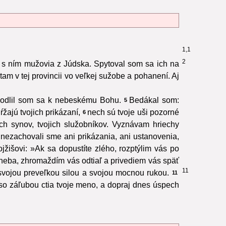
1,1
2
 a s ním mužovia z Júdska. Spytoval som sa ich na
jú tam v tej provincii vo veľkej sužobe a pohanení. Aj
a modlil som sa k nebeskému Bohu.
Bedákal som:
5
žajú tvojich prikázaní,
nech sú tvoje uši pozorné
6
ch synov, tvojich služobníkov. Vyznávam hriechy
a nezachovali sme ani prikázania, ani ustanovenia,
jžišovi: »Ak sa dopustíte zlého, rozptýlim vás po
j neba, zhromaždím vás odtiaľ a privediem vás späť
11
il svojou preveľkou silou a svojou mocnou rukou.
11
 so záľubou ctia tvoje meno, a dopraj dnes úspech