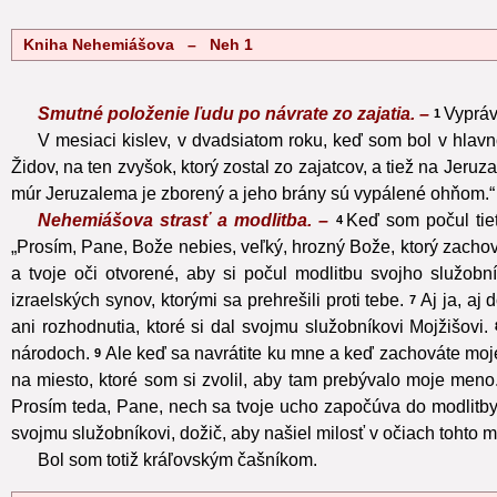
Kniha Nehemiášova – Neh 1
Smutné položenie ľudu po návrate zo zajatia. –
Vyprá
1
V mesiaci kislev, v dvadsiatom roku, keď som bol v hla
Židov, na ten zvyšok, ktorý zostal zo zajatcov, a tiež na Jeruz
múr Jeruzalema je zborený a jeho brány sú vypálené ohňom.“
Nehemiášova strasť a modlitba. –
Keď som počul tiet
4
„Prosím, Pane, Bože nebies, veľký, hrozný Bože, ktorý zachová
a tvoje oči otvorené, aby si počul modlitbu svojho služob
izraelských synov, ktorými sa prehrešili proti tebe.
Aj ja, aj
7
ani rozhodnutia, ktoré si dal svojmu služobníkovi Mojžišovi.
národoch.
Ale keď sa navrátite ku mne a keď zachováte moje 
9
na miesto, ktoré som si zvolil, aby tam prebývalo moje meno
Prosím teda, Pane, nech sa tvoje ucho započúva do modlitby t
svojmu služobníkovi, dožič, aby našiel milosť v očiach tohto m
Bol som totiž kráľovským čašníkom.