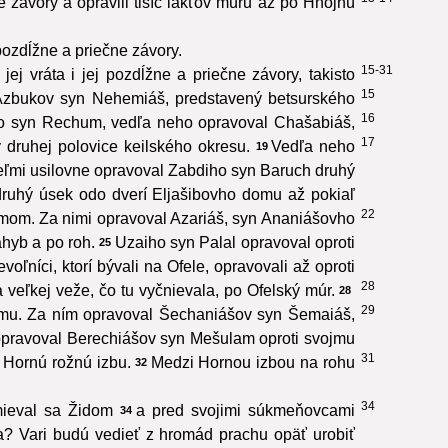
e závory a opravili tisíc lakťov múru až po Hnojnú
pozdĺžne a priečne závory.
15-31
ej vráta i jej pozdĺžne a priečne závory, takisto
15
Azbukov syn Nehemiáš, predstavený betsurského
16
iho syn Rechum, vedľa neho opravoval Chašabiáš,
17
 druhej polovice keilského okresu.
Vedľa neho
19
eľmi usilovne opravoval Zabdiho syn Baruch druhý
ruhý úsek odo dverí Eljašibovho domu až pokiaľ
22
omom. Za nimi opravoval Azariáš, syn Ananiášovho
hyb a po roh.
Uzaiho syn Palal opravoval oproti
25
oľníci, ktorí bývali na Ofele, opravovali až oproti
28
veľkej veže, čo tu vyčnievala, po Ofelský múr.
28
29
omu. Za ním opravoval Šechaniášov syn Šemaiáš,
opravoval Berechiášov syn Mešulam oproti svojmu
31
 Hornú rožnú izbu.
Medzi Hornou izbou na rohu
32
34
mieval sa Židom
a pred svojimi súkmeňovcami
34
ia? Vari budú vedieť z hromád prachu opäť urobiť