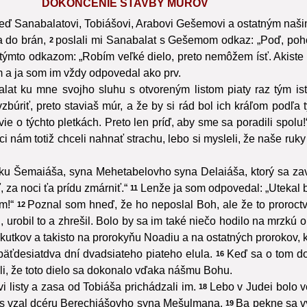
DOKONČENIE STAVBY MÚROV
eď Sanabalatovi, Tobiášovi, Arabovi Gešemovi a ostatným našim
a do brán,
poslali mi Sanabalat s Gešemom odkaz: „Poď, poho
2
týmto odkazom: „Robím veľké dielo, preto nemôžem ísť. Akiste 
m a ja som im vždy odpovedal ako prv.
lat ku mne svojho sluhu s otvoreným listom piaty raz tým i
vzbúriť, preto staviaš múr, a že by si rád bol ich kráľom podľa t
ie o týchto pletkách. Preto len príď, aby sme sa poradili spolu!
ci nám totiž chceli nahnať strachu, lebo si mysleli, že naše ruk
ytku Šemaiáša, syna Mehetabelovho syna Delaiáša, ktorý sa za
za noci ťa prídu zmárniť.“
Lenže ja som odpovedal: „Utekal by
11
m!“
Poznal som hneď, že ho neposlal Boh, ale že to proroctv
12
urobil to a zhrešil. Bolo by sa im také niečo hodilo na mrzkú o
tkov a takisto na prorokyňu Noadiu a na ostatných prorokov, kto
päťdesiatdva dní dvadsiateho piateho elula.
Keď sa o tom doz
16
ali, že toto dielo sa dokonalo vďaka nášmu Bohu.
i listy a zasa od Tobiáša prichádzali im.
Lebo v Judei bolo ve
18
s vzal dcéru Berechiášovho syna Mešulmana.
Ba pekne sa v
19