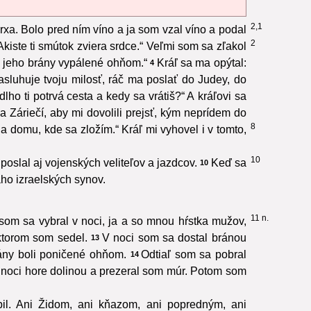
2,1
rxa. Bolo pred ním víno a ja som vzal víno a podal
2
kiste ti smútok zviera srdce.“ Veľmi som sa zľakol
 a jeho brány vypálené ohňom.“
Kráľ sa ma opýtal:
4
asluhuje tvoju milosť, ráč ma poslať do Judey, do
lho ti potrvá cesta a kedy sa vrátiš?“ A kráľovi sa
a Záriečí, aby mi dovolili prejsť, kým neprídem do
8
 domu, kde sa zložím.“ Kráľ mi vyhovel i v tomto,
10
poslal aj vojenských veliteľov a jazdcov.
Keď sa
10
aho izraelských synov.
11 n.
om sa vybral v noci, ja a so mnou hŕstka mužov,
ktorom som sedel.
V noci som sa dostal bránou
13
rány boli poničené ohňom.
Odtiaľ som sa pobral
14
v noci hore dolinou a prezeral som múr. Potom som
il. Ani Židom, ani kňazom, ani popredným, ani