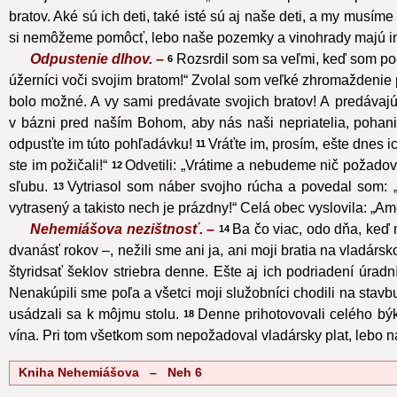
bratov. Aké sú ich deti, také isté sú aj naše deti, a my musím
si nemôžeme pomôcť, lebo naše pozemky a vinohrady majú in
Odpustenie dlhov. –
Rozsrdil som sa veľmi, keď som počul
6
úžerníci voči svojim bratom!“ Zvolal som veľké zhromaždenie 
bolo možné. A vy sami predávate svojich bratov! A predávajú
v bázni pred naším Bohom, aby nás naši nepriatelia, pohani
odpusťte im túto pohľadávku!
Vráťte im, prosím, ešte dnes i
11
ste im požičali!“
Odvetili: „Vrátime a nebudeme nič požadov
12
sľubu.
Vytriasol som náber svojho rúcha a povedal som: „
13
vytrasený a takisto nech je prázdny!“ Celá obec vyslovila: „Ame
Nehemiášova nezištnosť. –
Ba čo viac, odo dňa, keď 
14
dvanásť rokov –, nežili sme ani ja, ani moji bratia na vladárs
štyridsať šeklov striebra denne. Ešte aj ich podriadení úradn
Nenakúpili sme poľa a všetci moji služobníci chodili na stavb
usádzali sa k môjmu stolu.
Denne prihotovovali celého býk
18
vína. Pri tom všetkom som nepožadoval vladársky plat, lebo na
Kniha Nehemiášova – Neh 6