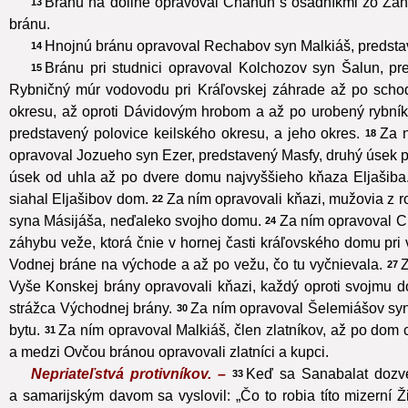
Bránu na doline opravoval Chanun s osadníkmi zo Zanoach
13
bránu.
Hnojnú bránu opravoval Rechabov syn Malkiáš, predstaven
14
Bránu pri studnici opravoval Kolchozov syn Šalun, pred
15
Rybničný múr vodovodu pri Kráľovskej záhrade až po schod
okresu, až oproti Dávidovým hrobom a až po urobený rybník
predstavený polovice keilského okresu, a jeho okres.
Za n
18
opravoval Jozueho syn Ezer, predstavený Masfy, druhý úsek po
úsek od uhla až po dvere domu najvyššieho kňaza Eljašiba
siahal Eljašibov dom.
Za ním opravovali kňazi, mužovia z r
22
syna Másijáša, neďaleko svojho domu.
Za ním opravoval C
24
záhybu veže, ktorá čnie v hornej časti kráľovského domu pr
Vodnej bráne na východe a až po vežu, čo tu vyčnievala.
Z
27
Vyše Konskej brány opravovali kňazi, každý oproti svojmu 
strážca Východnej brány.
Za ním opravoval Šelemiášov syn
30
bytu.
Za ním opravoval Malkiáš, člen zlatníkov, až po dom
31
a medzi Ovčou bránou opravovali zlatníci a kupci.
Nepriateľstvá protivníkov. –
Keď sa Sanabalat dozve
33
a samarijským davom sa vyslovil: „Čo to robia títo mizerní