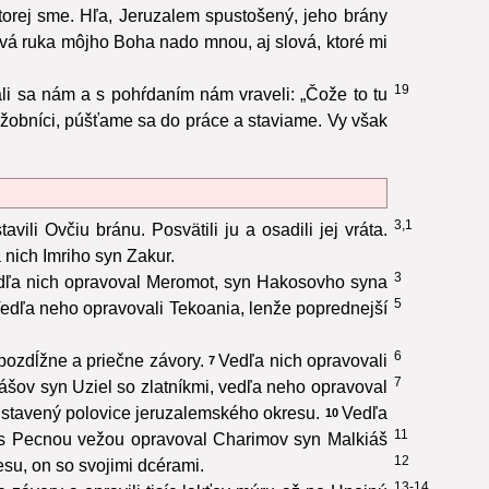
ktorej sme. Hľa, Jeruzalem spustošený, jeho brány
vá ruka môjho Boha nado mnou, aj slová, ktoré mi
19
i sa nám a s pohŕdaním nám vraveli: „Čože to tu
obníci, púšťame sa do práce a staviame. Vy však
3,1
vili Ovčiu bránu. Posvätili ju a osadili jej vráta.
a nich Imriho syn Zakur.
3
dľa nich opravoval Meromot, syn Hakosovho syna
5
edľa neho opravovali Tekoania, lenže poprednejší
6
 pozdĺžne a priečne závory.
Vedľa nich opravovali
7
7
šov syn Uziel so zlatníkmi, vedľa neho opravoval
dstavený polovice jeruzalemského okresu.
Vedľa
10
11
s Pecnou vežou opravoval Charimov syn Malkiáš
12
su, on so svojimi dcérami.
13-14