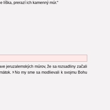
de líška, prerazí ich kamenný múr.“
ve jeruzalemských múrov, že sa rozsadliny začali
zmätok.
No my sme sa modlievali k svojmu Bohu
3