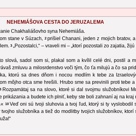
NEHEMIÁŠOVA CESTA DO JERUZALEMA
vanie Chakhaliášovho syna Nehemiáša.
vnom stane v Súzach,
prišiel Chanani, jeden z mojich bratov,
2
alem.
„Pozostalci,“ – vraveli mi – „ktorí pozostali zo zajatia, ži
3
o slová, sadol som si, plakal som a kvílil celé dni, postil 
vaš zmluvu a milosrdenstvo voči tým, čo ťa milujú a čo sa pridŕ
níka, ktorú sa dnes dňom i nocou modlím k tebe za Izraelový
 dom môjho otca sme hrešili. Hrubo sme sa previnili proti tebe 
Rozpamätaj sa na slovo, ktoré si dal svojmu služobníkovi Mo
8
prikázania a budete ich plniť, keby ste boli zahnaní aj na kra
.«
Veď oni sú tvoji sluhovia a tvoj ľud, ktorý si ty vyslobod
10
vojho služobníka a tiež do modlitby tvojich služobníkov, ktorí
uža!“