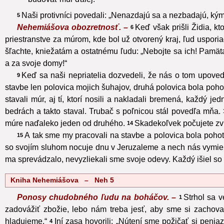
Naši protivníci povedali: „Nenazdajú sa a nezbadajú, ký
5
Nehemiášova obozretnosť. –
Keď však prišli Židia, kt
6
priestranstve za múrom, kde bol už otvorený kraj, ľud uspori
šľachte, kniežatám a ostatnému ľudu: „Nebojte sa ich! Pamäta
a za svoje domy!“
Keď sa naši nepriatelia dozvedeli, že nás o tom upovedo
9
stavbe len polovica mojich šuhajov, druhá polovica bola pohot
stavali múr, aj tí, ktorí nosili a nakladali bremená, každý j
bedrách a takto staval. Trubač s poľnicou stál povedľa mňa.
múre naďaleko jeden od druhého.
Skadekoľvek počujete zvu
14
A tak sme my pracovali na stavbe a polovica bola poho
15
so svojím sluhom nocuje dnu v Jeruzaleme a nech nás vymieňa
ma sprevádzalo, nevyzliekali sme svoje odevy. Každý išiel so
Kniha Nehemiášova – Neh 5
Ponosy chudobného ľudu na boháčov. –
Strhol sa 
1
zadovážiť zbožie, lebo nám treba jesť, aby sme si zachovali
hladujeme.“
Iní zasa hovorili: „Nútení sme požičať si peni
4