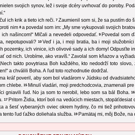
e nielen svojich synov, lež i svoje dcéry uvrhovať do poroby. Pod
í.“
 ich krik a tieto ich reči.
Zaumienil som si, že sa pustím do š
7
proti nim
a povedal som im: „My sme vykupovali svojich bratov
8
 ich našincom!“ Mlčali a nevedeli odpovedať.
Povedal som ďal
9
a, nepotupovali?
Veď i ja, i moji bratia, ba i moji služobn
10
ch pozemky, ich vinice, ich olivové sady a ich domy! Odpusťte im 
ať od nich. Urobíme, ako vravíš.“ Zavolal som kňazov a vyžiad
Nech takto povytriasa Boh každého, kto nedodrží toto slovo,
n!“ a chválili Boha. A ľud toto rozhodnutie dodržal.
ma kráľ poveril, aby som bol vladárom v Júdsku od dvadsiateho 
kom chlebe.
Minulí vladári, moji predchodcovia, znamenali pre 
15
íci gniavili ľud. No ja som to nerobil, lebo som sa bál Boha.
16
u.
Pritom Židia, ktorí boli na vedúcich miestach, stopäťdesiat o
17
a a šesť vyberaných oviec okrem hydiny, čo mi tiež prihotov
 tento ľud ťažko doliehala služba.
Pamätaj mi, môj Bože, na d
19