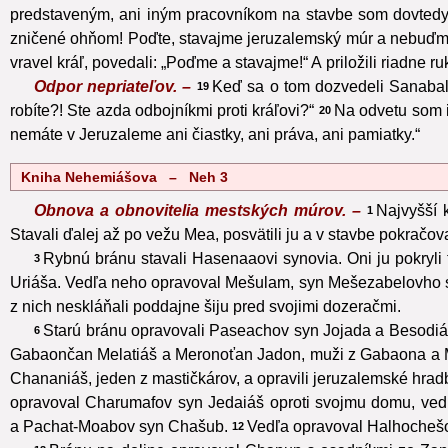
predstaveným, ani iným pracovníkom na stavbe som dovtedy
zničené ohňom! Poďte, stavajme jeruzalemský múr a nebuďme
vravel kráľ, povedali: „Poďme a stavajme!“ A priložili riadne ru
Odpor nepriateľov. –
Keď sa o tom dozvedeli Sanabal
19
robíte?! Ste azda odbojníkmi proti kráľovi?“
Na odvetu som i
20
nemáte v Jeruzaleme ani čiastky, ani práva, ani pamiatky.“
Kniha Nehemiášova – Neh 3
Obnova a obnovitelia mestských múrov. –
Najvyšší k
1
Stavali ďalej až po vežu Mea, posvätili ju a v stavbe pokračo
Rybnú bránu stavali Hasenaaovi synovia. Oni ju pokryli tr
3
Uriáša. Vedľa neho opravoval Mešulam, syn Mešezabelovho 
z nich neskláňali poddajne šiju pred svojimi dozeračmi.
Starú bránu opravovali Paseachov syn Jojada a Besodiášov
6
Gabaončan Melatiáš a Meronoťan Jadon, muži z Gabaona a Mas
Chananiáš, jeden z mastičkárov, a opravili jeruzalemské hradb
opravoval Charumafov syn Jedaiáš oproti svojmu domu, ve
a Pachat-Moabov syn Chašub.
Vedľa opravoval Halhochešo
12