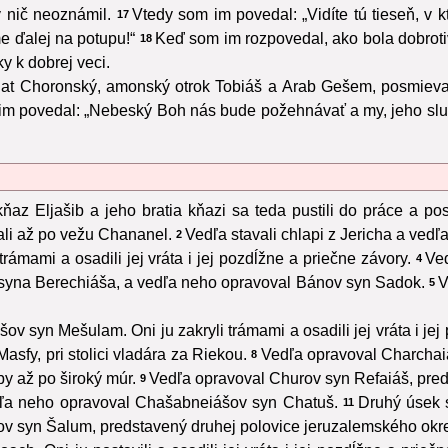
 nič neoznámil.
Vtedy som im povedal: „Vidíte tú tieseň, v 
17
 ďalej na potupu!“
Keď som im rozpovedal, ako bola dobroti
18
ky k dobrej veci.
at Choronský, amonský otrok Tobiáš a Arab Gešem, posmieval
m povedal: „Nebeský Boh nás bude požehnávať a my, jeho služ
ňaz Eljašib a jeho bratia kňazi sa teda pustili do práce a posta
vali až po vežu Chananel.
Vedľa stavali chlapi z Jericha a vedľ
2
ámami a osadili jej vráta i jej pozdĺžne a priečne závory.
Ve
4
syna Berechiáša, a vedľa neho opravoval Bánov syn Sadok.
V
5
 syn Mešulam. Oni ju zakryli trámami a osadili jej vráta i jej
fy, pri stolici vladára za Riekou.
Vedľa opravoval Charchaiá
8
y až po široký múr.
Vedľa opravoval Churov syn Refaiáš, pre
9
dľa neho opravoval Chašabneiášov syn Chatuš.
Druhý úsek 
11
v syn Šalum, predstavený druhej polovice jeruzalemského okre