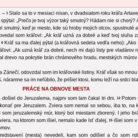
. –
Stalo sa to v mesiaci nisan, v dvadsiatom roku kráľa Artaxe
1
 spýtal: „Prečo je tvoj výzor taký smutný? Hádam nie si chorý? A
bol smutný, keď je mesto, kde sú hroby mojich otcov, spustnuté
vedal som kráľovi: „Ak kráľ uzná za dobré a keď tvoj sluha z
Kráľ sa ma ďalej pýtal (a kráľovná sedela vedľa neho): „Ako d
6
ovi: „Ak uzná kráľ za dobré, nech mi dajú listy pre vladárov n
dal drevo na pokrytie brán chrámového hradu, mestských múrov a
a Záriečí, odovzdal som im kráľovské listiny. Kráľ však so mnou 
áramne sa im neľúbilo, že prišiel ktosi, komu leží na srdci bl
PRÁCE NA OBNOVE MESTA
došiel do Jeruzalema, najprv som tam čakal tri dni.
Potom s
12
onať pre Jeruzalem. Zviera som nemal so sebou, iba to, na 
l som jeruzalemský múr, ktorý bol miestami zborený. I jeho b
iera, na ktorom som išiel, nemalo kade ísť ďalej,
išiel som 
15
domov.
redstavení (mesta) nevedeli, kam som odišiel a čo som rob