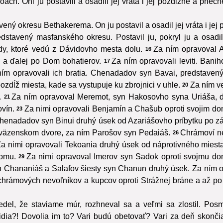
. Oni ju postavili a osadili jej vráta i jej pozdĺžne a priečn
ý okresu Bethakerema. On ju postavil a osadil jej vráta i jej 
stavený masfanského okresu. Postavil ju, pokryl ju a osadil j
y, ktoré vedú z Dávidovho mesta dolu.
Za ním opravoval 
16
 a ďalej po Dom bohatierov.
Za ním opravovali leviti. Ban
17
ím opravovali ich bratia. Chenadadov syn Bavai, predstavený
zdĺž miesta, kade sa vystupuje ku zbrojnici v uhle.
Za ním v
20
.
Za ním opravoval Meremot, syn Hakosovho syna Uriáša, d
21
ovín.
Za nimi opravovali Benjamín a Chašub oproti svojim d
23
henadadov syn Binui druhý úsek od Azariášovho príbytku po zá
i väzenskom dvore, za ním Parošov syn Pedaiáš.
Chrámoví nev
26
a nimi opravovali Tekoania druhý úsek od náprotivného miesta 
domu.
Za nimi opravoval Imerov syn Sadok oproti svojmu d
29
 Chananiáš a Salafov šiesty syn Chanun druhý úsek. Za ním 
 chrámových nevoľníkov a kupcov oproti Strážnej bráne a až po
del, že staviame múr, rozhneval sa a veľmi sa zlostil. Pos
 Židia?! Dovolia im to? Vari budú obetovať? Vari za deň skonč