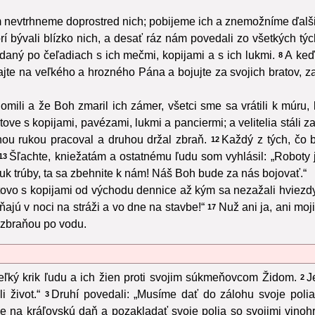
m nevtrhneme doprostred nich; pobijeme ich a znemožníme ďalši
orí bývali blízko nich, a desať ráz nám povedali zo všetkých týc
adaný po čeľadiach s ich mečmi, kopijami a s ich lukmi.
A keď
8
jte na veľkého a hrozného Pána a bojujte za svojich bratov, za
mili a že Boh zmaril ich zámer, všetci sme sa vrátili k múru, 
ove s kopijami, pavézami, lukmi a panciermi; a velitelia stáli 
ednou rukou pracoval a druhou držal zbraň.
Každý z tých, čo 
12
Šľachte, kniežatám a ostatnému ľudu som vyhlásil: „Roboty 
13
k trúby, ta sa zbehnite k nám! Náš Boh bude za nás bojovať.“
tovo s kopijami od východu dennice až kým sa nezažali hviezdy
jú v noci na stráži a vo dne na stavbe!“
Nuž ani ja, ani moji
17
 zbraňou po vodu.
veľký krik ľudu a ich žien proti svojim súkmeňovcom Židom.
J
2
 život.“
Druhí povedali: „Musíme dať do zálohu svoje polia,
3
aze na kráľovskú daň a pozakladať svoje polia so svojimi vinoh