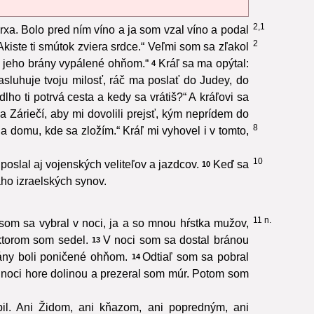
2,1
rxa. Bolo pred ním víno a ja som vzal víno a podal
2
kiste ti smútok zviera srdce.“ Veľmi som sa zľakol
 a jeho brány vypálené ohňom.“
Kráľ sa ma opýtal:
4
asluhuje tvoju milosť, ráč ma poslať do Judey, do
lho ti potrvá cesta a kedy sa vrátiš?“ A kráľovi sa
a Záriečí, aby mi dovolili prejsť, kým neprídem do
8
 domu, kde sa zložím.“ Kráľ mi vyhovel i v tomto,
10
poslal aj vojenských veliteľov a jazdcov.
Keď sa
10
aho izraelských synov.
11 n.
om sa vybral v noci, ja a so mnou hŕstka mužov,
ktorom som sedel.
V noci som sa dostal bránou
13
rány boli poničené ohňom.
Odtiaľ som sa pobral
14
v noci hore dolinou a prezeral som múr. Potom som
il. Ani Židom, ani kňazom, ani popredným, ani