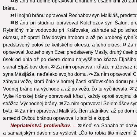
Bránu na doline opravoval Chanun s osadníkmi zo Zanoach
13
bránu.
Hnojnú bránu opravoval Rechabov syn Malkiáš, predstaven
14
Bránu pri studnici opravoval Kolchozov syn Šalun, pred
15
Rybničný múr vodovodu pri Kráľovskej záhrade až po schod
okresu, až oproti Dávidovým hrobom a až po urobený rybník
predstavený polovice keilského okresu, a jeho okres.
Za n
18
opravoval Jozueho syn Ezer, predstavený Masfy, druhý úsek po
úsek od uhla až po dvere domu najvyššieho kňaza Eljašiba
siahal Eljašibov dom.
Za ním opravovali kňazi, mužovia z r
22
syna Másijáša, neďaleko svojho domu.
Za ním opravoval C
24
záhybu veže, ktorá čnie v hornej časti kráľovského domu pr
Vodnej bráne na východe a až po vežu, čo tu vyčnievala.
Z
27
Vyše Konskej brány opravovali kňazi, každý oproti svojmu 
strážca Východnej brány.
Za ním opravoval Šelemiášov syn
30
bytu.
Za ním opravoval Malkiáš, člen zlatníkov, až po dom
31
a medzi Ovčou bránou opravovali zlatníci a kupci.
Nepriateľstvá protivníkov. –
Keď sa Sanabalat dozve
33
a samarijským davom sa vyslovil: „Čo to robia títo mizerní