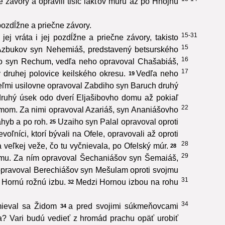
e závory a opravili tisíc lakťov múru až po Hnojnú
pozdĺžne a priečne závory.
15-31
ej vráta i jej pozdĺžne a priečne závory, takisto
15
Azbukov syn Nehemiáš, predstavený betsurského
16
iho syn Rechum, vedľa neho opravoval Chašabiáš,
17
 druhej polovice keilského okresu.
Vedľa neho
19
eľmi usilovne opravoval Zabdiho syn Baruch druhý
ruhý úsek odo dverí Eljašibovho domu až pokiaľ
22
omom. Za nimi opravoval Azariáš, syn Ananiášovho
hyb a po roh.
Uzaiho syn Palal opravoval oproti
25
oľníci, ktorí bývali na Ofele, opravovali až oproti
28
veľkej veže, čo tu vyčnievala, po Ofelský múr.
28
29
omu. Za ním opravoval Šechaniášov syn Šemaiáš,
opravoval Berechiášov syn Mešulam oproti svojmu
31
 Hornú rožnú izbu.
Medzi Hornou izbou na rohu
32
34
mieval sa Židom
a pred svojimi súkmeňovcami
34
ia? Vari budú vedieť z hromád prachu opäť urobiť