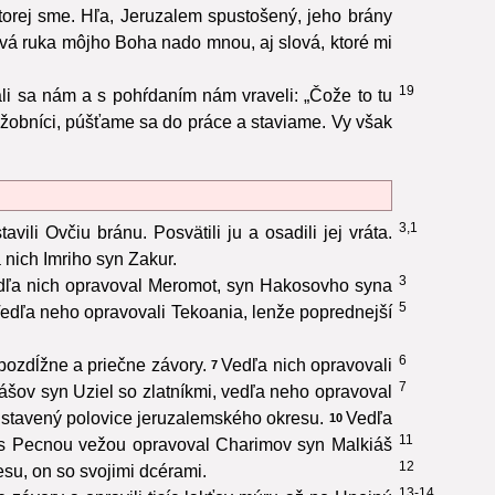
ktorej sme. Hľa, Jeruzalem spustošený, jeho brány
vá ruka môjho Boha nado mnou, aj slová, ktoré mi
19
i sa nám a s pohŕdaním nám vraveli: „Čože to tu
obníci, púšťame sa do práce a staviame. Vy však
3,1
vili Ovčiu bránu. Posvätili ju a osadili jej vráta.
a nich Imriho syn Zakur.
3
dľa nich opravoval Meromot, syn Hakosovho syna
5
edľa neho opravovali Tekoania, lenže poprednejší
6
 pozdĺžne a priečne závory.
Vedľa nich opravovali
7
7
šov syn Uziel so zlatníkmi, vedľa neho opravoval
dstavený polovice jeruzalemského okresu.
Vedľa
10
11
s Pecnou vežou opravoval Charimov syn Malkiáš
12
su, on so svojimi dcérami.
13-14