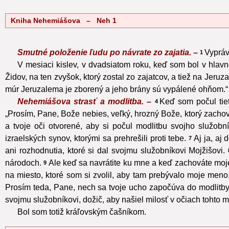
Kniha Nehemiášova – Neh 1
Smutné položenie ľudu po návrate zo zajatia. –
Vyprá
1
V mesiaci kislev, v dvadsiatom roku, keď som bol v hla
Židov, na ten zvyšok, ktorý zostal zo zajatcov, a tiež na Jeruz
múr Jeruzalema je zborený a jeho brány sú vypálené ohňom.“
Nehemiášova strasť a modlitba. –
Keď som počul tiet
4
„Prosím, Pane, Bože nebies, veľký, hrozný Bože, ktorý zachová
a tvoje oči otvorené, aby si počul modlitbu svojho služob
izraelských synov, ktorými sa prehrešili proti tebe.
Aj ja, aj
7
ani rozhodnutia, ktoré si dal svojmu služobníkovi Mojžišovi.
národoch.
Ale keď sa navrátite ku mne a keď zachováte moje 
9
na miesto, ktoré som si zvolil, aby tam prebývalo moje meno
Prosím teda, Pane, nech sa tvoje ucho započúva do modlitby t
svojmu služobníkovi, dožič, aby našiel milosť v očiach tohto m
Bol som totiž kráľovským čašníkom.