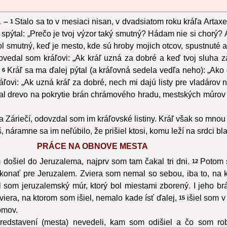
. –
Stalo sa to v mesiaci nisan, v dvadsiatom roku kráľa Artaxe
1
 spýtal: „Prečo je tvoj výzor taký smutný? Hádam nie si chorý? A
bol smutný, keď je mesto, kde sú hroby mojich otcov, spustnuté
vedal som kráľovi: „Ak kráľ uzná za dobré a keď tvoj sluha z
Kráľ sa ma ďalej pýtal (a kráľovná sedela vedľa neho): „Ako d
6
ovi: „Ak uzná kráľ za dobré, nech mi dajú listy pre vladárov n
dal drevo na pokrytie brán chrámového hradu, mestských múrov a
a Záriečí, odovzdal som im kráľovské listiny. Kráľ však so mnou 
áramne sa im neľúbilo, že prišiel ktosi, komu leží na srdci bl
PRÁCE NA OBNOVE MESTA
došiel do Jeruzalema, najprv som tam čakal tri dni.
Potom s
12
onať pre Jeruzalem. Zviera som nemal so sebou, iba to, na 
l som jeruzalemský múr, ktorý bol miestami zborený. I jeho b
iera, na ktorom som išiel, nemalo kade ísť ďalej,
išiel som 
15
domov.
redstavení (mesta) nevedeli, kam som odišiel a čo som rob