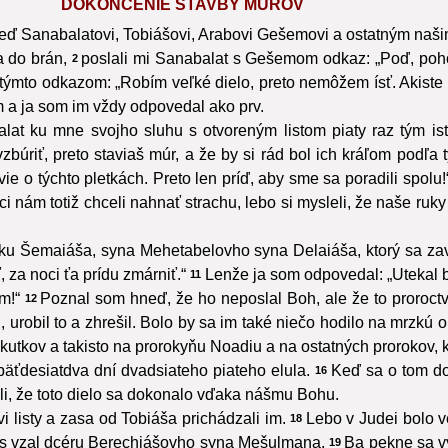
DOKONČENIE STAVBY MÚROV
eď Sanabalatovi, Tobiášovi, Arabovi Gešemovi a ostatným našim
a do brán,
poslali mi Sanabalat s Gešemom odkaz: „Poď, poho
2
týmto odkazom: „Robím veľké dielo, preto nemôžem ísť. Akiste 
m a ja som im vždy odpovedal ako prv.
lat ku mne svojho sluhu s otvoreným listom piaty raz tým i
vzbúriť, preto staviaš múr, a že by si rád bol ich kráľom podľa t
ie o týchto pletkách. Preto len príď, aby sme sa poradili spolu!
ci nám totiž chceli nahnať strachu, lebo si mysleli, že naše ruk
ytku Šemaiáša, syna Mehetabelovho syna Delaiáša, ktorý sa za
za noci ťa prídu zmárniť.“
Lenže ja som odpovedal: „Utekal by
11
m!“
Poznal som hneď, že ho neposlal Boh, ale že to proroctv
12
urobil to a zhrešil. Bolo by sa im také niečo hodilo na mrzkú o
tkov a takisto na prorokyňu Noadiu a na ostatných prorokov, kto
päťdesiatdva dní dvadsiateho piateho elula.
Keď sa o tom doz
16
ali, že toto dielo sa dokonalo vďaka nášmu Bohu.
i listy a zasa od Tobiáša prichádzali im.
Lebo v Judei bolo ve
18
s vzal dcéru Berechiášovho syna Mešulmana.
Ba pekne sa v
19