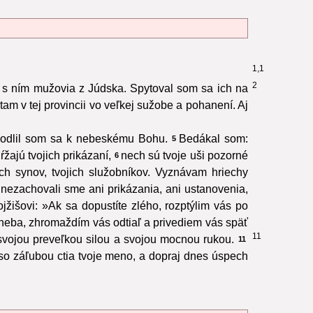
1,1
2
 a s ním mužovia z Júdska. Spytoval som sa ich na
jú tam v tej provincii vo veľkej sužobe a pohanení. Aj
a modlil som sa k nebeskému Bohu.
Bedákal som:
5
žajú tvojich prikázaní,
nech sú tvoje uši pozorné
6
ch synov, tvojich služobníkov. Vyznávam hriechy
a nezachovali sme ani prikázania, ani ustanovenia,
jžišovi: »Ak sa dopustíte zlého, rozptýlim vás po
j neba, zhromaždím vás odtiaľ a privediem vás späť
11
il svojou preveľkou silou a svojou mocnou rukou.
11
 so záľubou ctia tvoje meno, a dopraj dnes úspech