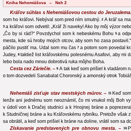
Kniha Nehemiášova – Neh 2
Kráľov súhlas s Nehemiášovou cestou do Jeruzalema
som ho kráľovi. Nebýval som pred ním smutný.
A kráľ sa ma
2
a kráľovi som odvetil: „Kráľ ži naveky! Ako by môj výzor ne
3
„Čo by si rád?“ Povzdychol som k nebeskému Bohu
a odpo
5
mesta, kde sú hroby mojich otcov, aby som ho zasa postavil.“
páčilo pustiť ma. Udal som mu čas
a potom som povedal kráľ
7
Judey,
taktiež list kráľovskému polesnému Asafovi, aby mi 
8
lebo bola nado mnou dobrotivá ruka môjho Boha.
Cesta cez Záriečie. –
A tak keď som prišiel k vladárom n
9
o tom dozvedeli Sanabalat Choronský a amonský otrok Tobiáš, n
Nehemiáš zisťuje stav mestských múrov. –
Keď som 
11
lenže ani jednému som neoznámil, čo mi vnukol môj Boh vyk
v údolí von k Dračej studnici a k Hnojnej bráne a poprezera
k Studničnej bráne a ku Kráľovskému rybníku. Pretože však zv
sa obrátil, a keď som prišiel k bráne na doline, vrátil som sa 
Získavanie predstavených pre obnovu mesta. –
P
16