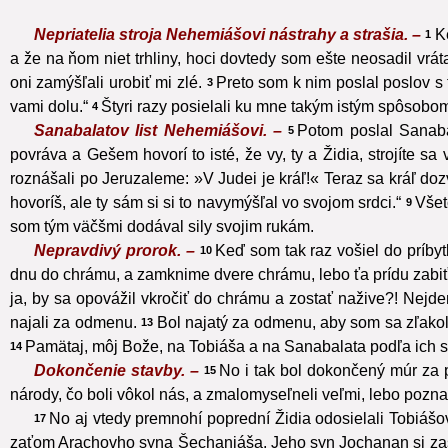
Nepriatelia stroja Nehemiášovi nástrahy a strašia. –
K
1
a že na ňom niet trhliny, hoci dovtedy som ešte neosadil vrát
oni zamýšľali urobiť mi zlé.
Preto som k nim poslal poslov s 
3
vami dolu.“
Štyri razy posielali ku mne takým istým spôsobo
4
Sanabalatov list Nehemiášovi. –
Potom poslal Sanaba
5
povráva a Gešem hovorí to isté, že vy, ty a Židia, strojíte sa 
roznášali po Jeruzaleme: »V Judei je kráľ!« Teraz sa kráľ dozv
hovoríš, ale ty sám si si to navymýšľal vo svojom srdci.“
Všet
9
som tým väčšmi dodával sily svojim rukám.
Nepravdivý prorok. –
Keď som tak raz vošiel do príb
10
dnu do chrámu, a zamknime dvere chrámu, lebo ťa prídu zabiť, 
ja, by sa opovážil vkročiť do chrámu a zostať nažive?! Nejde
najali za odmenu.
Bol najatý za odmenu, aby som sa zľakol, 
13
Pamätaj, môj Bože, na Tobiáša a na Sanabalata podľa ich sku
14
Dokončenie stavby. –
No i tak bol dokončený múr za 
15
národy, čo boli vôkol nás, a zmalomyseľneli veľmi, lebo pozn
No aj vtedy premnohí poprední Židia odosielali Tobiášov
17
zaťom Arachovho syna Šechaniáša. Jeho syn Jochanan si za