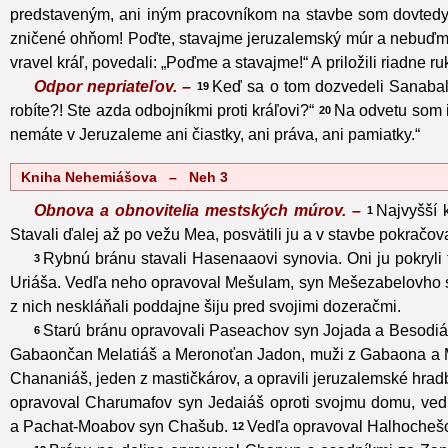
predstaveným, ani iným pracovníkom na stavbe som dovtedy
zničené ohňom! Poďte, stavajme jeruzalemský múr a nebuďme
vravel kráľ, povedali: „Poďme a stavajme!“ A priložili riadne ru
Odpor nepriateľov. –
Keď sa o tom dozvedeli Sanabal
19
robíte?! Ste azda odbojníkmi proti kráľovi?“
Na odvetu som i
20
nemáte v Jeruzaleme ani čiastky, ani práva, ani pamiatky.“
Kniha Nehemiášova – Neh 3
Obnova a obnovitelia mestských múrov. –
Najvyšší k
1
Stavali ďalej až po vežu Mea, posvätili ju a v stavbe pokračo
Rybnú bránu stavali Hasenaaovi synovia. Oni ju pokryli tr
3
Uriáša. Vedľa neho opravoval Mešulam, syn Mešezabelovho 
z nich neskláňali poddajne šiju pred svojimi dozeračmi.
Starú bránu opravovali Paseachov syn Jojada a Besodiášov
6
Gabaončan Melatiáš a Meronoťan Jadon, muži z Gabaona a Mas
Chananiáš, jeden z mastičkárov, a opravili jeruzalemské hradb
opravoval Charumafov syn Jedaiáš oproti svojmu domu, ve
a Pachat-Moabov syn Chašub.
Vedľa opravoval Halhochešo
12