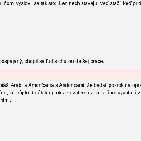
i ňom, vyslovil sa takisto: „Len nech stavajú! Veď stačí, keď prí
pospájaný, chopil sa ľud s chuťou ďalšej práce.
biáš, Arabi a Amončania s Ašdoncami, že badať pokrok na opra
očne, že pôjdu do útoku proti Jeruzalemu a že v ňom vyvolajú 
 nimi.