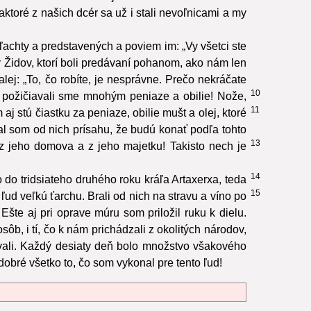
aktoré z našich dcér sa už i stali nevoľnicami a my
ľachty a predstavených a poviem im: „Vy všetci ste
 Židov, ktorí boli predávaní pohanom, ako nám len
ej: „To, čo robíte, je nesprávne. Prečo nekráčate
10
íci požičiavali sme mnohým peniaze a obilie! Nože,
11
aj stú čiastku za peniaze, obilie mušt a olej, ktoré
al som od nich prísahu, že budú konať podľa tohto
13
 z jeho domova a z jeho majetku! Takisto nech je
14
do tridsiateho druhého roku kráľa Artaxerxa, teda
15
ľud veľkú ťarchu. Brali od nich na stravu a víno po
Ešte aj pri oprave múru som priložil ruku k dielu.
sôb, i tí, čo k nám prichádzali z okolitých národov,
ovali. Každý desiaty deň bolo množstvo všakového
obré všetko to, čo som vykonal pre tento ľud!