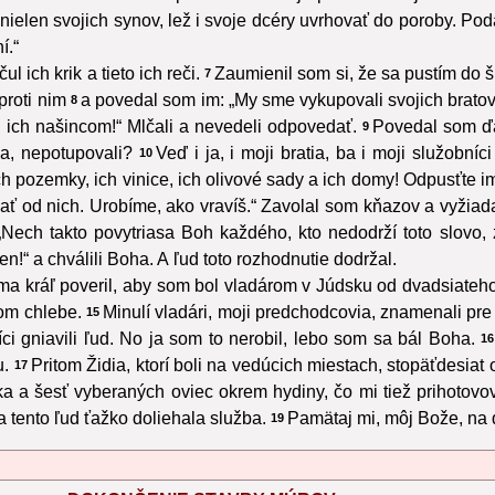
e nielen svojich synov, lež i svoje dcéry uvrhovať do poroby. Pod
í.“
 ich krik a tieto ich reči.
Zaumienil som si, že sa pustím do š
7
proti nim
a povedal som im: „My sme vykupovali svojich bratov
8
 ich našincom!“ Mlčali a nevedeli odpovedať.
Povedal som ďal
9
a, nepotupovali?
Veď i ja, i moji bratia, ba i moji služobn
10
ch pozemky, ich vinice, ich olivové sady a ich domy! Odpusťte im 
ať od nich. Urobíme, ako vravíš.“ Zavolal som kňazov a vyžiad
Nech takto povytriasa Boh každého, kto nedodrží toto slovo,
n!“ a chválili Boha. A ľud toto rozhodnutie dodržal.
ma kráľ poveril, aby som bol vladárom v Júdsku od dvadsiateho 
kom chlebe.
Minulí vladári, moji predchodcovia, znamenali pre 
15
íci gniavili ľud. No ja som to nerobil, lebo som sa bál Boha.
16
u.
Pritom Židia, ktorí boli na vedúcich miestach, stopäťdesiat o
17
a a šesť vyberaných oviec okrem hydiny, čo mi tiež prihotov
 tento ľud ťažko doliehala služba.
Pamätaj mi, môj Bože, na d
19