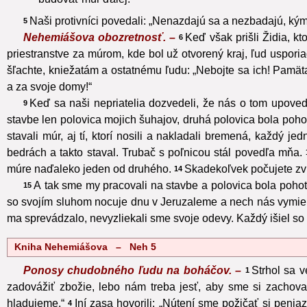
Naši protivníci povedali: „Nenazdajú sa a nezbadajú, ký
5
Nehemiášova obozretnosť. –
Keď však prišli Židia, kt
6
priestranstve za múrom, kde bol už otvorený kraj, ľud uspori
šľachte, kniežatám a ostatnému ľudu: „Nebojte sa ich! Pamäta
a za svoje domy!“
Keď sa naši nepriatelia dozvedeli, že nás o tom upovedo
9
stavbe len polovica mojich šuhajov, druhá polovica bola pohot
stavali múr, aj tí, ktorí nosili a nakladali bremená, každý j
bedrách a takto staval. Trubač s poľnicou stál povedľa mňa.
múre naďaleko jeden od druhého.
Skadekoľvek počujete zvu
14
A tak sme my pracovali na stavbe a polovica bola poho
15
so svojím sluhom nocuje dnu v Jeruzaleme a nech nás vymieňa
ma sprevádzalo, nevyzliekali sme svoje odevy. Každý išiel so
Kniha Nehemiášova – Neh 5
Ponosy chudobného ľudu na boháčov. –
Strhol sa 
1
zadovážiť zbožie, lebo nám treba jesť, aby sme si zachovali
hladujeme.“
Iní zasa hovorili: „Nútení sme požičať si peni
4