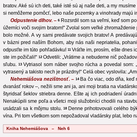
bratov. Aké sú ich deti, také isté sú aj naše deti, a my musím
si nemôžeme pomôcť, lebo naše pozemky a vinohrady majú in
Odpustenie dlhov. –
Rozsrdil som sa veľmi, keď som počul
6
úžerníci voči svojim bratom!“ Zvolal som veľké zhromaždenie 
bolo možné. A vy sami predávate svojich bratov! A predávajú
v bázni pred naším Bohom, aby nás naši nepriatelia, pohani
odpusťte im túto pohľadávku!
Vráťte im, prosím, ešte dnes i
11
ste im požičali!“
Odvetili: „Vrátime a nebudeme nič požadov
12
sľubu.
Vytriasol som náber svojho rúcha a povedal som: „
13
vytrasený a takisto nech je prázdny!“ Celá obec vyslovila: „Ame
Nehemiášova nezištnosť. –
Ba čo viac, odo dňa, keď 
14
dvanásť rokov –, nežili sme ani ja, ani moji bratia na vladárs
štyridsať šeklov striebra denne. Ešte aj ich podriadení úradn
Nenakúpili sme poľa a všetci moji služobníci chodili na stavb
usádzali sa k môjmu stolu.
Denne prihotovovali celého býk
18
vína. Pri tom všetkom som nepožadoval vladársky plat, lebo na
Kniha Nehemiášova – Neh 6