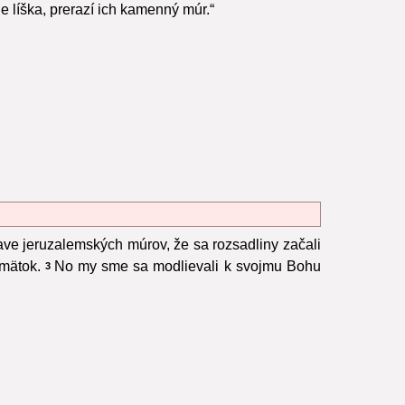
de líška, prerazí ich kamenný múr.“
ve jeruzalemských múrov, že sa rozsadliny začali
zmätok.
No my sme sa modlievali k svojmu Bohu
3