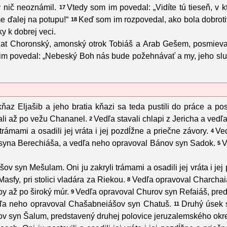
 nič neoznámil.
Vtedy som im povedal: „Vidíte tú tieseň, v 
17
 ďalej na potupu!“
Keď som im rozpovedal, ako bola dobroti
18
ky k dobrej veci.
at Choronský, amonský otrok Tobiáš a Arab Gešem, posmieval
m povedal: „Nebeský Boh nás bude požehnávať a my, jeho služ
ňaz Eljašib a jeho bratia kňazi sa teda pustili do práce a posta
vali až po vežu Chananel.
Vedľa stavali chlapi z Jericha a vedľ
2
ámami a osadili jej vráta i jej pozdĺžne a priečne závory.
Ve
4
syna Berechiáša, a vedľa neho opravoval Bánov syn Sadok.
V
5
 syn Mešulam. Oni ju zakryli trámami a osadili jej vráta i jej
fy, pri stolici vladára za Riekou.
Vedľa opravoval Charchaiá
8
y až po široký múr.
Vedľa opravoval Churov syn Refaiáš, pre
9
dľa neho opravoval Chašabneiášov syn Chatuš.
Druhý úsek 
11
v syn Šalum, predstavený druhej polovice jeruzalemského okre