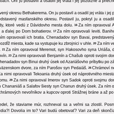
. Oni ju postavili a osadili jej vráta i jej pozdĺžne a priečn
ý okresu Bethakerema. On ju postavil a osadil jej vráta i jej 
stavený masfanského okresu. Postavil ju, pokryl ju a osadil j
y, ktoré vedú z Dávidovho mesta dolu.
Za ním opravoval 
16
 a ďalej po Dom bohatierov.
Za ním opravovali leviti. Ban
17
ím opravovali ich bratia. Chenadadov syn Bavai, predstavený
zdĺž miesta, kade sa vystupuje ku zbrojnici v uhle.
Za ním v
20
.
Za ním opravoval Meremot, syn Hakosovho syna Uriáša, d
21
ovín.
Za nimi opravovali Benjamín a Chašub oproti svojim d
23
henadadov syn Binui druhý úsek od Azariášovho príbytku po zá
i väzenskom dvore, za ním Parošov syn Pedaiáš.
Chrámoví nev
26
a nimi opravovali Tekoania druhý úsek od náprotivného miesta 
domu.
Za nimi opravoval Imerov syn Sadok oproti svojmu d
29
 Chananiáš a Salafov šiesty syn Chanun druhý úsek. Za ním 
 chrámových nevoľníkov a kupcov oproti Strážnej bráne a až po
del, že staviame múr, rozhneval sa a veľmi sa zlostil. Pos
 Židia?! Dovolia im to? Vari budú obetovať? Vari za deň skonč