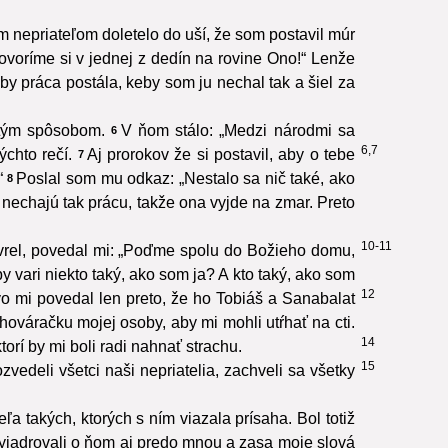
 nepriateľom doletelo do uší, že som postavil múr
voríme si v jednej z dedín na rovine Ono!“ Lenže
by práca postála, keby som ju nechal tak a šiel za
stým spôsobom.
V ňom stálo: „Medzi národmi sa
6
6,7
ýchto rečí.
Aj prorokov že si postavil, aby o tebe
7
“
Poslal som mu odkaz: „Nestalo sa nič také, ako
8
y nechajú tak prácu, takže ona vyjde na zmar. Preto
10-11
vrel, povedal mi: „Poďme spolu do Božieho domu,
 vari niekto taký, ako som ja? A kto taký, ako som
12
o mi povedal len preto, že ho Tobiáš a Sanabalat
hováračku mojej osoby, aby mi mohli utŕhať na cti.
14
rí by mi boli radi nahnať strachu.
15
vedeli všetci naši nepriatelia, zachveli sa všetky
ľa takých, ktorých s ním viazala prísaha. Bol totiž
yjadrovali o ňom aj predo mnou a zasa moje slová