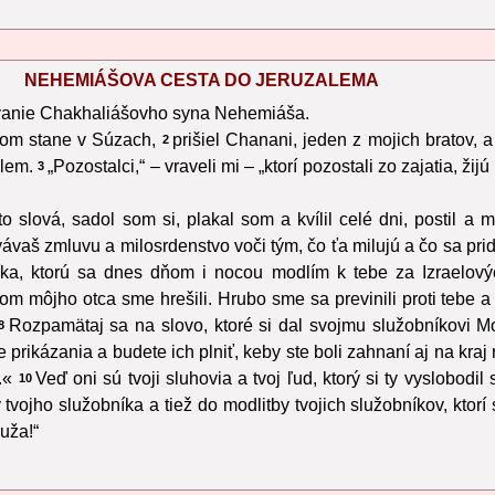
NEHEMIÁŠOVA CESTA DO JERUZALEMA
vanie Chakhaliášovho syna Nehemiáša.
vnom stane v Súzach,
prišiel Chanani, jeden z mojich bratov,
2
alem.
„Pozostalci,“ – vraveli mi – „ktorí pozostali zo zajatia, ži
3
o slová, sadol som si, plakal som a kvílil celé dni, postil 
vaš zmluvu a milosrdenstvo voči tým, čo ťa milujú a čo sa pridŕ
níka, ktorú sa dnes dňom i nocou modlím k tebe za Izraelový
 dom môjho otca sme hrešili. Hrubo sme sa previnili proti tebe 
Rozpamätaj sa na slovo, ktoré si dal svojmu služobníkovi Mo
8
prikázania a budete ich plniť, keby ste boli zahnaní aj na kra
.«
Veď oni sú tvoji sluhovia a tvoj ľud, ktorý si ty vyslobod
10
vojho služobníka a tiež do modlitby tvojich služobníkov, ktorí
uža!“