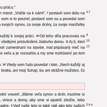
u prácu.“
4,7
h miest: „Vráťte sa k nám!“,
postavil som dolu na
7
 som si to prezrel, postavil som sa a povedal som
 svojich synov, za svoje dcéry, za svoje manželky
9
každý k svojej práci.
Od toho dňa pracovala na
10
10
za všetkými príslušníkmi Júdovho domu.
Aj tí, ktorí
11
12
boli zamestnaní na stavbe, mal pripásaný meč na
je veľa a je rozsiahla a my sme roztrúsení po tom
.
Vtedy som ľudu povedal i toto: „Nech každý aj
16
 bratia, ani moji šuhaji, ba ani strážne mužstvo, čo
edni vraveli: „Máme veľa synov a dcér, musíme si
 vinice a domy, aby sme si opatrili zbožie, lebo
5,4 n.
radmi.
Veď naše telo je také isté ako telo našich
5