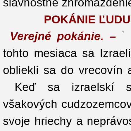
slávnostné zhromaždeni
POKÁNIE ĽUDU
Verejné pokánie. –
N
1
tohto mesiaca sa Izraelit
obliekli sa do vrecovín
Keď sa izraelskí sú
všakových cudzozemcov, 
svoje hriechy a neprávos