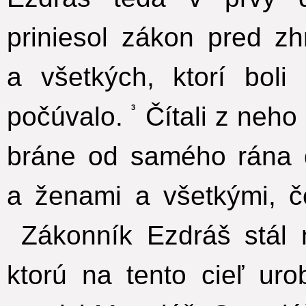
priniesol zákon pred z
a všetkých, ktorí bol
počúvalo.
Čítali z neho
3
bráne od samého rána 
a ženami a všetkými, č
Zákonník Ezdráš stál 
ktorú na tento cieľ uro