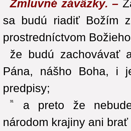
Zmluvné záväzky. –
Z
sa budú riadiť Božím 
prostredníctvom Božieho
že budú zachovávať a 
Pána, nášho Boha, i j
predpisy;
a preto že nebude
31
národom krajiny ani brať