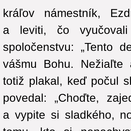
kráľov námestník, Ez
a leviti, čo vyučoval
spoločenstvu: „Tento d
vášmu Bohu. Nežiaľte 
totiž plakal, keď počul 
povedal: „Choďte, zaj
a vypite si sladkého, n