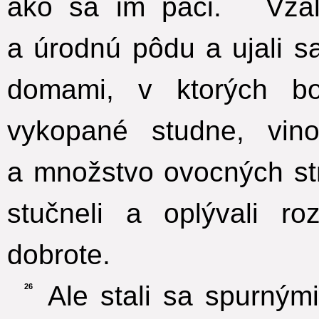
ako sa im páči.
Vzal
a úrodnú pôdu a ujali s
domami, v ktorých bo
vykopané studne, vino
a množstvo ovocných stro
stučneli a oplývali ro
dobrote.
Ale stali sa spurnými 
26