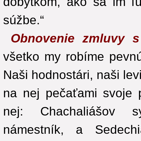
dobytkom, ako sa im ľ
súžbe.“
Obnovenie zmluvy 
všetko my robíme pevnú
Naši hodnostári, naši lev
na nej pečaťami svoje p
nej: Chachaliášov 
námestník, a Sedechi