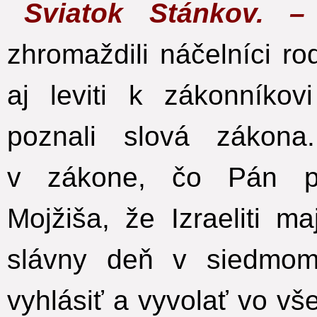
Sviatok Stánkov. 
zhromaždili náčelníci r
aj leviti k zákonníkov
poznali slová zákona.
v zákone, čo Pán pri
Mojžiša, že Izraeliti 
slávny deň v siedmom
vyhlásiť a vyvolať vo vš