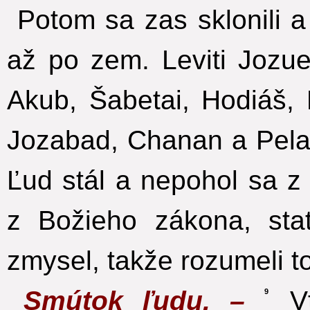
Potom sa zas sklonili a
až po zem. Leviti Jozue
Akub, Šabetai, Hodiáš, 
Jozabad, Chanan a Pelai
Ľud stál a nepohol sa z
z Božieho zákona, sta
zmysel, takže rozumeli t
Smútok ľudu. –
Vt
9