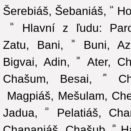
Šerebiáš, Šebaniáš,
Hod
14
Hlavní z ľudu: Paro
15
Zatu, Bani,
Buni, Az
16
Bigvai, Adin,
Ater, Chi
18
Chašum, Besai,
Cha
20
Magpiáš, Mešulam, Chez
Jadua,
Pelatiáš, Cha
23
Chananiáš, Chašub,
Ha
25