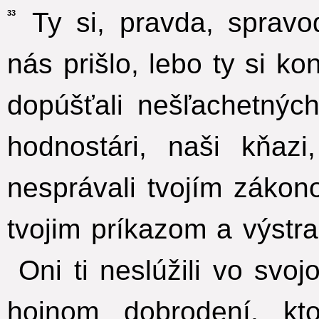
Ty si, pravda, spravod
33
nás prišlo, lebo ty si k
dopúšťali nešľachetných
hodnostári, naši kňaz
nesprávali tvojím zákon
tvojim príkazom a výstra
Oni ti neslúžili vo svo
hojnom dobrodení, kt