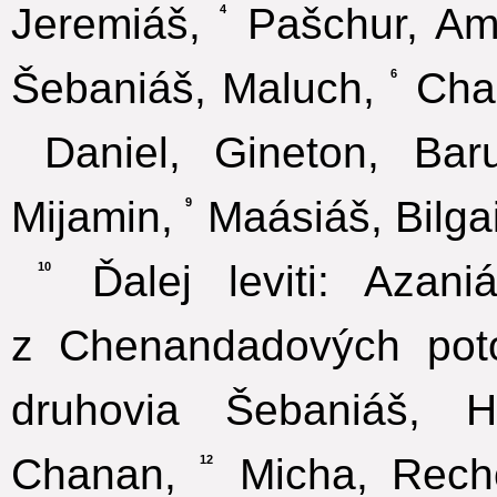
Jeremiáš,
Pašchur, Ama
4
Šebaniáš, Maluch,
Char
6
Daniel, Gineton, Baru
Mijamin,
Maásiáš, Bilgai
9
Ďalej leviti: Azani
10
z Chenandadových pot
druhovia Šebaniáš, Ho
Chanan,
Micha, Recho
12