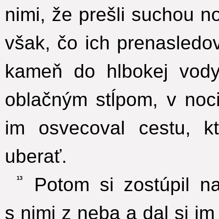
nimi, že prešli suchou 
však, čo ich prenasledov
kameň do hlbokej vody
oblačným stĺpom, v noc
im osvecoval cestu, k
uberať.
Potom si zostúpil na
13
s nimi z neba a dal si i