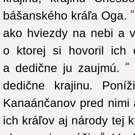
bášanského kráľa Oga.
23
ako hviezdy na nebi a vo
o ktorej si hovoril ic
a dedične ju zaujmú.
24
dedične krajinu. Poníž
Kanaánčanov pred nimi a
ich kráľov aj národy tej k
25