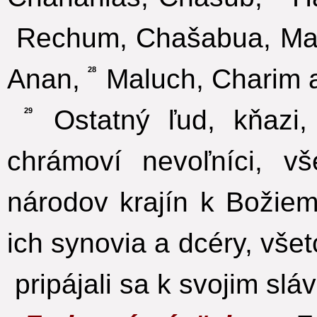
Rechum, Chašabua, Ma
Anan,
Maluch, Charim 
28
Ostatný ľud, kňazi, l
29
chrámoví nevoľníci, vše
národov krajín k Božie
ich synovia a dcéry, všetc
pripájali sa k svojim s