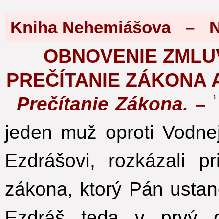
Kniha Nehemiášova – Ne
OBNOVENIE ZMLU
PREČÍTANIE ZÁKONA
Prečítanie Zákona. –
1
jeden muž oproti Vodne
Ezdrášovi, rozkázali p
zákona, ktorý Pán ustanov
Ezdráš teda v prvý 