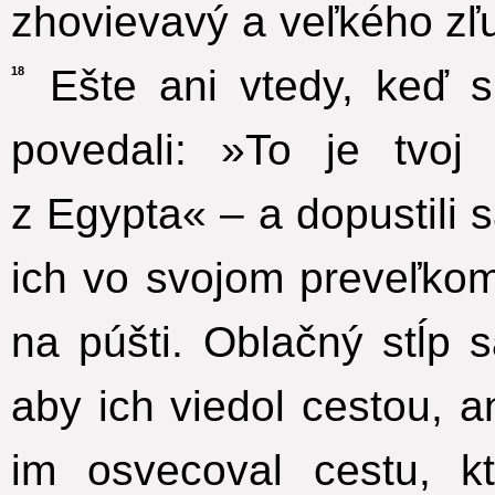
zhovievavý a veľkého zľu
Ešte ani vtedy, keď si 
18
povedali: »To je tvoj
z Egypta« – a dopustili 
ich vo svojom preveľkom
na púšti. Oblačný stĺp 
aby ich viedol cestou, a
im osvecoval cestu, k