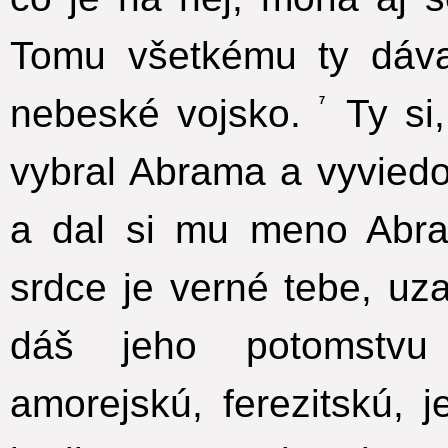
Tomu všetkému ty dáva
nebeské vojsko.
Ty si,
7
vybral Abrama a vyvied
a dal si mu meno Abr
srdce je verné tebe, uz
dáš jeho potomstvu 
amorejskú, ferezitskú, 