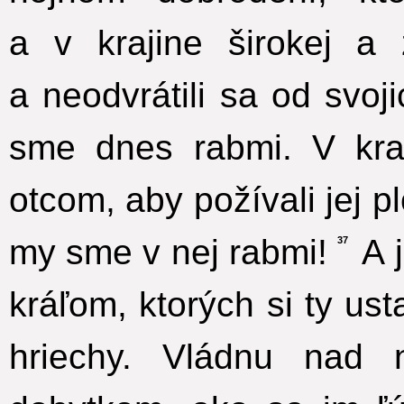
a v krajine širokej a 
a neodvrátili sa od svoj
sme dnes rabmi. V kraj
otcom, aby požívali jej p
my sme v nej rabmi!
A j
37
kráľom, ktorých si ty us
hriechy. Vládnu nad 