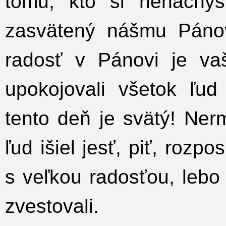
tomu, kto si nenachys
zasvätený nášmu Pánov
radosť v Pánovi je vaš
upokojovali všetok ľud 
tento deň je svätý! Nerm
ľud išiel jesť, piť, rozp
s veľkou radosťou, lebo 
zvestovali.