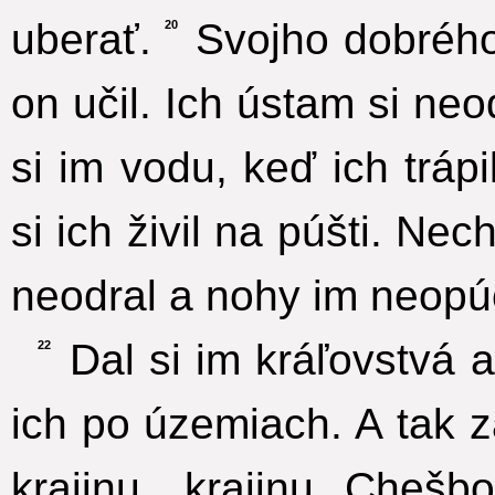
uberať.
Svojho dobrého 
20
on učil. Ich ústam si ne
si im vodu, keď ich tráp
si ich živil na púšti. Ne
neodral a nohy im neopúc
Dal si im kráľovstvá 
22
ich po územiach. A tak 
krajinu, krajinu Chešb