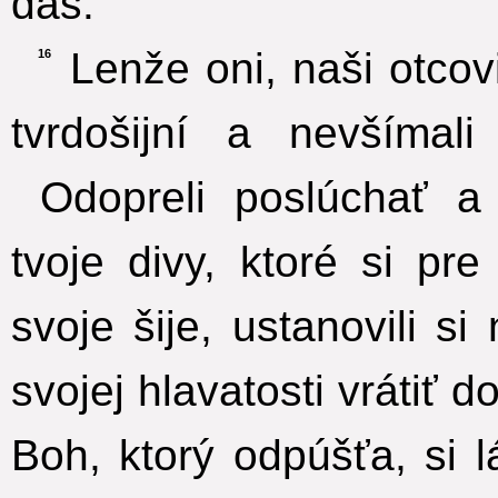
dáš.
Lenže oni, naši otcovi
16
tvrdošijní a nevšímali
Odopreli poslúchať a
tvoje divy, ktoré si pre 
svoje šije, ustanovili s
svojej hlavatosti vrátiť d
Boh, ktorý odpúšťa, si 