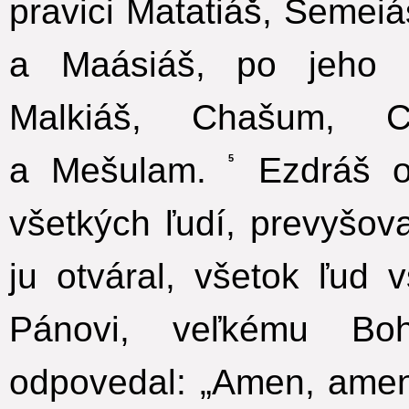
pravici Matatiáš, Semeiá
a Maásiáš, po jeho ľ
Malkiáš, Chašum, C
a Mešulam.
Ezdráš ot
5
všetkých ľudí, prevyšova
ju otváral, všetok ľud vs
Pánovi, veľkému Bo
odpovedal: „Amen, amen!