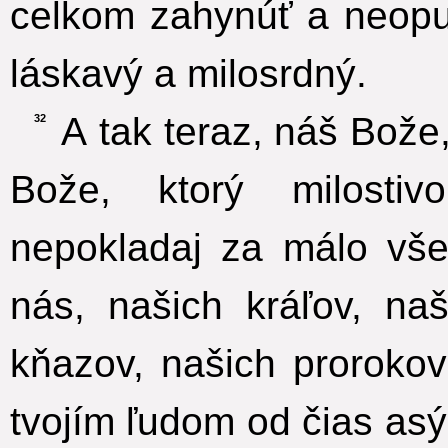
celkom zahynúť a neopust
láskavý a milosrdný.
A tak teraz, náš Bože,
32
Bože, ktorý milosti
nepokladaj za málo všet
nás, našich kráľov, na
kňazov, našich proroko
tvojím ľudom od čias as