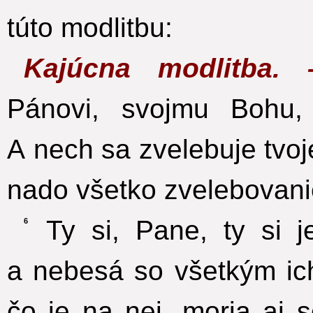
túto modlitbu:
Kajúcna modlitba
Pánovi, svojmu Bohu
A nech sa zvelebuje tvo
nado všetko zvelebovani
Ty si, Pane, ty si je
6
a nebesá so všetkým ic
čo je na nej, moria aj 