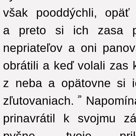
však pooddýchli, opäť 
a preto si ich zasa 
nepriateľov a oni pano
obrátili a keď volali zas 
z neba a opätovne si i
zľutovaniach.
Napomínal
29
prinavrátil k svojmu zá
pyšne, tvoje prik