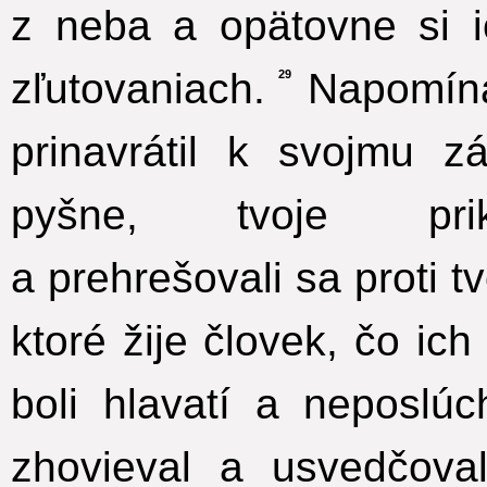
z neba a opätovne si i
zľutovaniach.
Napomínal
29
prinavrátil k svojmu zá
pyšne, tvoje prik
a prehrešovali sa proti 
ktoré žije človek, čo ic
boli hlavatí a neposlúch
zhovieval a usvedčova