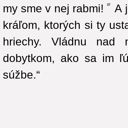
my sme v nej rabmi!
A j
37
kráľom, ktorých si ty us
hriechy. Vládnu nad 
dobytkom, ako sa im ľ
súžbe.“