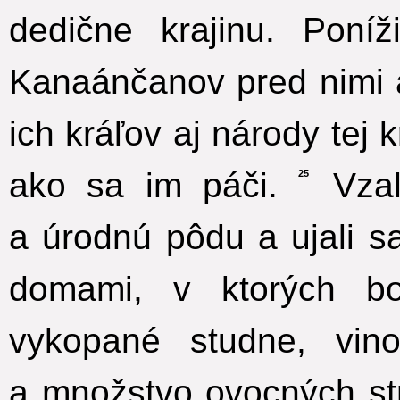
dedične krajinu. Poníž
Kanaánčanov pred nimi a
ich kráľov aj národy tej k
ako sa im páči.
Vzal
25
a úrodnú pôdu a ujali s
domami, v ktorých bo
vykopané studne, vino
a množstvo ovocných stro