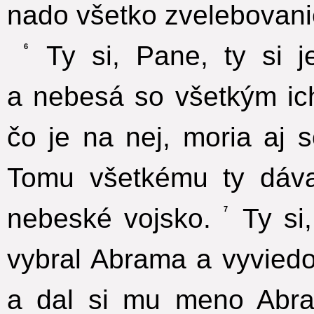
nado všetko zvelebovani
Ty si, Pane, ty si je
6
a nebesá so všetkým ic
čo je na nej, moria aj 
Tomu všetkému ty dáva
nebeské vojsko.
Ty si,
7
vybral Abrama a vyvied
a dal si mu meno Abr