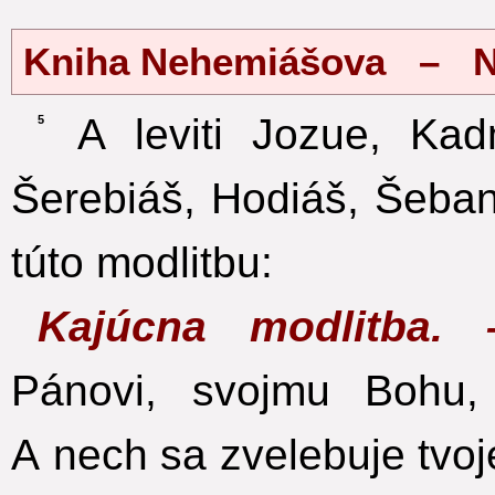
Kniha Nehemiášova – Ne
A leviti Jozue, Kadm
5
Šerebiáš, Hodiáš, Šeban
túto modlitbu:
Kajúcna modlitba
Pánovi, svojmu Bohu
A nech sa zvelebuje tvo