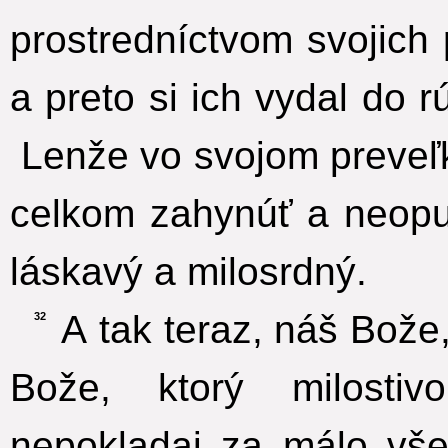
prostredníctvom svojich 
a preto si ich vydal do r
Lenže vo svojom preveľk
celkom zahynúť a neopust
láskavý a milosrdný.
A tak teraz, náš Bože,
32
Bože, ktorý milosti
nepokladaj za málo všet