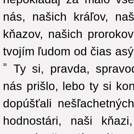
nás, našich kráľov, na
kňazov, našich proroko
tvojím ľudom od čias as
Ty si, pravda, spravod
33
nás prišlo, lebo ty si k
dopúšťali nešľachetných
hodnostári, naši kňaz