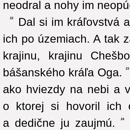
neodral a nohy im neopúc
Dal si im kráľovstvá 
22
ich po územiach. A tak 
krajinu, krajinu Chešb
bášanského kráľa Oga.
23
ako hviezdy na nebi a vo
o ktorej si hovoril ic
a dedične ju zaujmú.
24