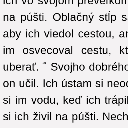
ich vo svojom preveľkom
na púšti. Oblačný stĺp 
aby ich viedol cestou, a
im osvecoval cestu, k
uberať.
Svojho dobrého 
20
on učil. Ich ústam si ne
si im vodu, keď ich tráp
si ich živil na púšti. Ne