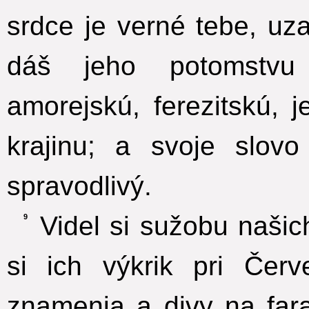
srdce je verné tebe, uz
dáš jeho potomstvu 
amorejskú, ferezitskú, 
krajinu; a svoje slovo
spravodlivý.
Videl si sužobu našic
9
si ich výkrik pri Čer
znamenia a divy na far