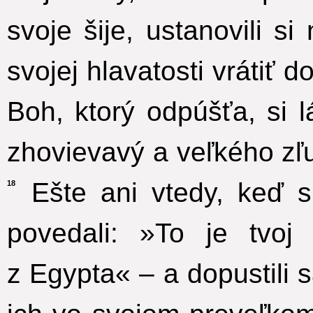
svoje šije, ustanovili s
svojej hlavatosti vrátiť d
Boh, ktorý odpúšťa, si 
zhovievavý a veľkého zľu
Ešte ani vtedy, keď si 
18
povedali: »To je tvoj
z Egypta« – a dopustili 