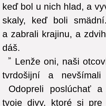
keď bol u nich hlad, a vy
skaly, keď boli smädní
a zabrali krajinu, a zdvi
dáš.
Lenže oni, naši otcovi
16
tvrdošijní a nevšímali
Odopreli poslúchať a
tvoje divy, ktoré si pre 