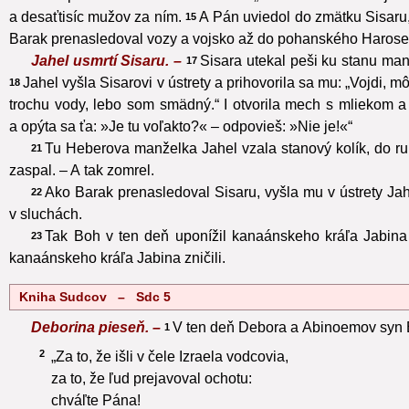
a desaťtisíc mužov za ním.
A Pán uviedol do zmätku Sisaru,
15
Barak prenasledoval vozy a vojsko až do pohanského Haroseta,
Jahel usmrtí Sisaru. –
Sisara utekal peši ku stanu m
17
Jahel vyšla Sisarovi v ústrety a prihovorila sa mu: „Vojdi, m
18
trochu vody, lebo som smädný.“ I otvorila mech s mliekom a 
a opýta sa ťa: »Je tu voľakto?« – odpovieš: »Nie je!«“
Tu Heberova manželka Jahel vzala stanový kolík, do ruk
21
zaspal. – A tak zomrel.
Ako Barak prenasledoval Sisaru, vyšla mu v ústrety Jahe
22
v sluchách.
Tak Boh v ten deň uponížil kanaánskeho kráľa Jabina 
23
kanaánskeho kráľa Jabina zničili.
Kniha Sudcov – Sdc 5
Deborina pieseň. –
V ten deň Debora a Abinoemov syn B
1
2
„Za to, že išli v čele Izraela vodcovia,
za to, že ľud prejavoval ochotu:
chváľte Pána!