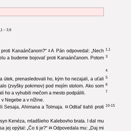
,1 – 3,6
1,1
a proti Kanaánčanom?“
A Pán odpovedal: „Nech
2
3
ielu a budeme bojovať proti Kanaánčanom. Potom
4
5
útek, prenasledovali ho, kým ho nezajali, a uťali
6
ralo (zvyšky pokrmov) pod mojím stolom. Ako som
7
li ho a vyhubili mečom a mesto podpálili.
, v Negebe a v nížine.
10-15
li Sesaja, Ahimana a Tolmaja.
Odtiaľ tiahli proti
11
 syn Kenéza, mladšieho Kalebovho brata. I dal mu
 jej opýtal: „Čo ti je?“
Odpovedala mu: „Daj mi
15