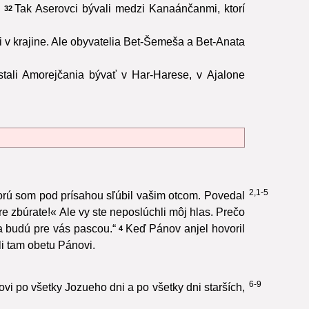
Tak Aserovci bývali medzi Kanaánčanmi, ktorí
32
 v krajine. Ale obyvatelia Bet-Šemeša a Bet-Anata
stali Amorejčania bývať v Har-Harese, v Ajalone
2,1-5
torú som pod prísahou sľúbil vašim otcom. Povedal
áre zbúrate!« Ale vy ste neposlúchli môj hlas. Prečo
a budú pre vás pascou.“
Keď Pánov anjel hovoril
4
li tam obetu Pánovi.
6-9
ovi po všetky Jozueho dni a po všetky dni starších,