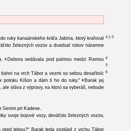
4,1-3
 do ruky kanaánskeho kráľa Jabina, ktorý kraľoval
deväťsto železných vozov a dvadsať rokov náramne
4
a.
Debora sedávala pod palmou medzi Ramou
5
5
6
tiahni na vrch Tábor a vezmi so sebou desaťtisíc
k potoku Kišon a dám ti ho do ruky.“
Barak jej
8
 ale sláva z výpravy, na ktorú sa vyberáš, nebude
ne Senim pri Kadese.
etky svoje bojové vozy, deväťsto železných vozov,
 pred tebou?“ Barak teda zostúpil z vrchu Tábor