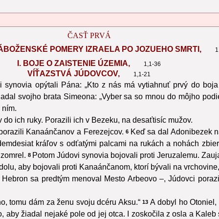
ČASŤ PRVÁ
NÁBOŽENSKÉ POMERY IZRAELA PO JOZUEHO SMRTI,
1
I. BOJE O ZAISTENIE ÚZEMIA,
1,1-36
VÍŤAZSTVÁ JÚDOVCOV,
1,1-21
vi synovia opýtali Pána: „Kto z nás má vytiahnuť prvý do boj
iadal svojho brata Simeona: „Vyber sa so mnou do môjho pod
 ním.
do ich ruky. Porazili ich v Bezeku, na desaťtisíc mužov.
porazili Kanaánčanov a Ferezejcov.
Keď sa dal Adonibezek na 
6
emdesiat kráľov s odťatými palcami na rukách a nohách zbie
 zomrel.
Potom Júdovi synovia bojovali proti Jeruzalemu. Zauja
8
 dolu, aby bojovali proti Kanaánčanom, ktorí bývali na vrchovine
 Hebron sa predtým menoval Mesto Arbeovo –, Júdovci porazi
ho, tomu dám za ženu svoju dcéru Aksu.“
A dobyl ho Otoniel,
13
aby žiadal nejaké pole od jej otca. I zoskočila z osla a Kaleb sa