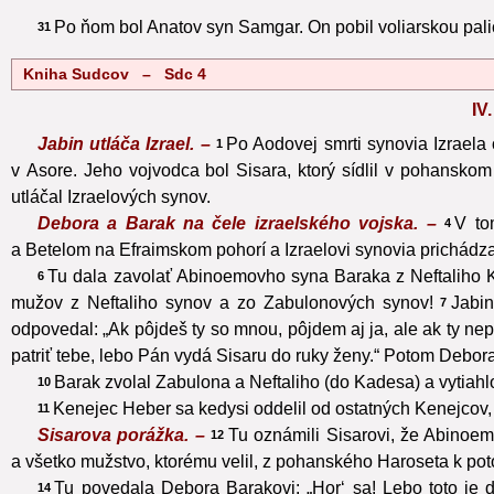
Po ňom bol Anatov syn Samgar. On pobil voliarskou palico
31
Kniha Sudcov – Sdc 4
I
Jabin utláča Izrael. –
Po Aodovej smrti synovia Izraela 
1
v Asore. Jeho vojvodca bol Sisara, ktorý sídlil v pohanskom
utláčal Izraelových synov.
Debora a Barak na čele izraelského vojska. –
V to
4
a Betelom na Efraimskom pohorí a Izraelovi synovia prichádzal
Tu dala zavolať Abinoemovho syna Baraka z Neftaliho Ka
6
mužov z Neftaliho synov a zo Zabulonových synov!
Jabin
7
odpovedal: „Ak pôjdeš ty so mnou, pôjdem aj ja, ale ak ty nep
patriť tebe, lebo Pán vydá Sisaru do ruky ženy.“ Potom Debor
Barak zvolal Zabulona a Neftaliho (do Kadesa) a vytiahlo
10
Kenejec Heber sa kedysi oddelil od ostatných Kenejcov,
11
Sisarova porážka. –
Tu oznámili Sisarovi, že Abinoem
12
a všetko mužstvo, ktorému velil, z pohanského Haroseta k po
Tu povedala Debora Barakovi: „Hor‘ sa! Lebo toto je 
14