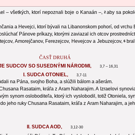
ael – všetkých, ktorí nepoznali boje o Kanaán –,
aby sa pokole
2
ončania a Hevejci, ktorí bývali na Libanonskom pohorí, od vrch
ú poslúchať Pánove príkazy, ktorými zaviazal ich otcov prostrední
etejcov, Amorejčanov, Ferezejcov, Hevejcov a Jebuzejcov,
bral
6
ČASŤ DRUHÁ
JE SUDCOV SO SUSEDNÝMI NÁRODMI,
3,7 – 16,31
I. SUDCA OTONIEL,
3,7-11
búdali na Pána, svojho Boha, a slúžili bálom a ašerám.
ky Chusana Rasataim, kráľa z Aram Naharajim. A Izraelovi synov
lovým synom osloboditeľa, ktorý ich vyslobodil, totiž Otoniela,
l do jeho ruky Chusana Rasataim, kráľa z Aram Naharajim, a jeh
II. SUDCA AOD,
3,12-30