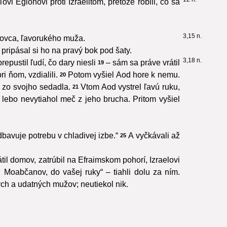
i Eglonovi proti Izraelitom, pretože robili, čo sa
3,15 n.
ínovca, ľavorukého muža.
 pripásal si ho na pravý bok pod šaty.
3,18 n.
epustil ľudí, čo dary niesli
– sám sa práve vrátil
19
i ňom, vzdialili.
Potom vyšiel Aod hore k nemu.
20
l zo svojho sedadla.
Vtom Aod vystrel ľavú ruku,
21
lebo nevytiahol meč z jeho brucha. Pritom vyšiel
odbavuje potrebu v chladivej izbe.“
A vyčkávali až
25
til domov, zatrúbil na Efraimskom pohorí, Izraelovi
 Moabčanov, do vašej ruky“ – tiahli dolu za ním.
ých a udatných mužov; neutiekol nik.