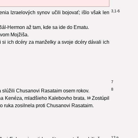
3,1-6
nia Izraelových synov učili bojovať; išlo však len
u Bál-Hermon až tam, kde sa ide do Ematu.
ctvom Mojžiša.
i si ich dcéry za manželky a svoje dcéry dávali ich
7
8
ia slúžili Chusanovi Rasataim osem rokov.
 syna Kenéza, mladšieho Kalebovho brata.
Zostúpil
10
o ruka zosilnela proti Chusanovi Rasataim.
12 n.