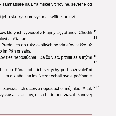
v Tamnatsare na Efraimskej vrchovine, severne od
eho skutky, ktoré vykonal kvôli Izraelovi.
11 n.
ov, ktorý ich vyviedol z krajiny Egypťanov. Chodili
13
álovi a aštartám.
. Predal ich do ruky okolitých nepriateľov, takže už
o im Pán prisahal.
16
v tiež neposlúchali. Ba čo viac, prznili sa s inými
17
l. Lebo Pána pohli ich vzdychy pod sužovateľmi
žili im a klaňali sa im. Nezanechali svoje počínanie
21 n.
m zaviazal ich otcov, a neposlúchol môj hlas,
tak
21
vyskúšal Izraelitov, či sa budú pridržiavať Pánovej