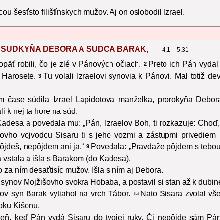
u šesťsto filištínskych mužov. Aj on oslobodil Izrael.
V. SUDKYŇA DEBORA A SUDCA BARAK,
4,1 – 5,31
opäť robili, čo je zlé v Pánových očiach.
Preto ich Pán vydal
2
 Harosete.
Tu volali Izraelovi synovia k Pánovi. Mal totiž 
3
m čase súdila Izrael Lapidotova manželka, prorokyňa Debor
i k nej ta hore na súd.
desa a povedala mu: „Pán, Izraelov Boh, ti rozkazuje: Choď, 
ovho vojvodcu Sisaru ti s jeho vozmi a zástupmi privediem 
ôjdeš, nepôjdem ani ja.“
Povedala: „Pravdaže pôjdem s tebou,
9
a vstala a išla s Barakom (do Kadesa).
 za ním desaťtisíc mužov. Išla s ním aj Debora.
 synov Mojžišovho svokra Hobaba, a postavil si stan až k dubi
ov syn Barak vytiahol na vrch Tábor.
Nato Sisara zvolal vš
13
toku Kišonu.
deň, keď Pán vydá Sisaru do tvojej ruky. Či nepôjde sám Pán