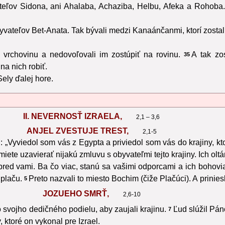
teľov Sidona, ani Ahalaba, Achaziba, Helbu, Afeka a Rohoba.
vateľov Bet-Anata. Tak bývali medzi Kanaánčanmi, ktorí zostali
vrchovinu a nedovoľovali im zostúpiť na rovinu.
A tak zo
35
a nich robiť.
ely ďalej hore.
II. NEVERNOSŤ IZRAELA,
2,1 – 3,6
ANJEL ZVESTUJE TREST,
2,1-5
: „Vyviedol som vás z Egypta a priviedol som vás do krajiny, k
miete uzavierať nijakú zmluvu s obyvateľmi tejto krajiny. Ich olt
pred vami. Ba čo viac, stanú sa vašimi odporcami a ich bohovi
 plaču.
Preto nazvali to miesto Bochim (čiže Plačúci). A prinies
5
JOZUEHO SMRŤ,
2,6-10
o svojho dedičného podielu, aby zaujali krajinu.
Ľud slúžil Pán
7
, ktoré on vykonal pre Izrael.