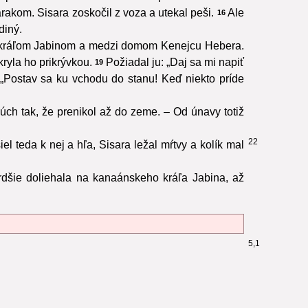
akom. Sisara zoskočil z voza a utekal peši.
Ale
16
diný.
ým kráľom Jabinom a medzi domom Kenejcu Hebera.
kryla ho prikrývkou.
Požiadal ju: „Daj sa mi napiť
19
 „Postav sa ku vchodu do stanu! Keď niekto príde
úch tak, že prenikol až do zeme. – Od únavy totiž
22
l teda k nej a hľa, Sisara ležal mŕtvy a kolík mal
rdšie doliehala na kanaánskeho kráľa Jabina, až
5,1