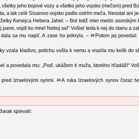
 všetky jeho bojové vozy a všetko jeho vojsko (mečom) pred Bar
 a tak celé Sisarovo vojsko padlo ostrím meča. Neostal ani je
anželky Kenejca Hebera Jahel. – Bol totiž mier medzi asorsk
ôj pane, vojdi ku mne! Neboj sa!“ Vošiel teda k nej do stanu a za
dala sa mu napiť. A zase ho prikryla. –
Potom jej povedal:
20
y vzala kladivo, potichu vošla k nemu a vrazila mu kolík do sl
l a povedala mu: „Poď, ukážem ti muža, ktorého hľadáš!“ Vošie
pred Izraelovými synmi.
A ruka Izraelových synov čoraz tv
24
arak spievali: