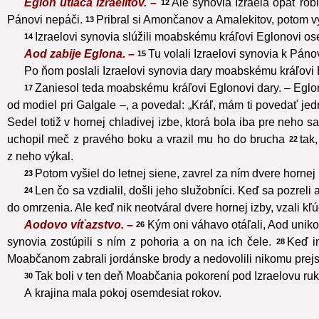
Eglon utláča Izraelitov. –
Ale synovia Izraela opäť rob
12
Pánovi nepáči.
Pribral si Amončanov a Amalekitov, potom vyt
13
Izraelovi synovia slúžili moabskému kráľovi Eglonovi o
14
Aod zabije Eglona. –
Tu volali Izraelovi synovia k Pá
15
Po ňom poslali Izraelovi synovia dary moabskému kráľovi
Zaniesol teda moabskému kráľovi Eglonovi dary. – Eglon
17
od modiel pri Galgale –, a povedal: „Kráľ, mám ti povedať jednu
Sedel totiž v hornej chladivej izbe, ktorá bola iba pre neho
uchopil meč z pravého boku a vrazil mu ho do brucha
tak
22
z neho výkal.
Potom vyšiel do letnej siene, zavrel za ním dvere hornej 
23
Len čo sa vzdialil, došli jeho služobníci. Keď sa pozreli 
24
do omrzenia. Ale keď nik neotváral dvere hornej izby, vzali kľúč
Aodovo víťazstvo. –
Kým oni váhavo otáľali, Aod unikol
26
synovia zostúpili s ním z pohoria a on na ich čele.
Keď im
28
Moabčanom zabrali jordánske brody a nedovolili nikomu prejs
Tak boli v ten deň Moabčania pokorení pod Izraelovu ruk
30
A krajina mala pokoj osemdesiat rokov.