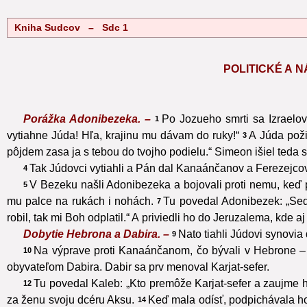
Kniha Sudcov – Sdc 1
POLITICKÉ A 
Porážka Adonibezeka. –
Po Jozueho smrti sa Izraelo
1
vytiahne Júda! Hľa, krajinu mu dávam do ruky!“
A Júda pož
3
pôjdem zasa ja s tebou do tvojho podielu.“ Simeon išiel teda s
Tak Júdovci vytiahli a Pán dal Kanaánčanov a Ferezejcov 
4
V Bezeku našli Adonibezeka a bojovali proti nemu, keď 
5
mu palce na rukách i nohách.
Tu povedal Adonibezek: „Sed
7
robil, tak mi Boh odplatil.“ A priviedli ho do Jeruzalema, kde aj
Dobytie Hebrona a Dabira. –
Nato tiahli Júdovi synovia
9
Na výprave proti Kanaánčanom, čo bývali v Hebrone –
10
obyvateľom Dabira. Dabir sa prv menoval Karjat-sefer.
Tu povedal Kaleb: „Kto premôže Karjat-sefer a zaujme 
12
za ženu svoju dcéru Aksu.
Keď mala odísť, podpichávala ho, 
14