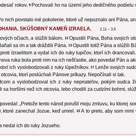
odesať rokov.
Pochovali ho na území jeho dedičného podielu 
9
o nich povstalo iné pokolenie, ktoré už nepoznalo ani Pána, ani j
OHANIA, SKÚŠOBNÝ KAMEŇ IZRAELA,
2,11 – 3,6
nových očiach, a slúžili bálom.
Opustili Pána, Boha svojich otc
12
aňali sa im a tak dráždili Pána.
Opustili totiž Pána a slúžili B
13
oti Izraelitom a vydal ich do ruky lupičov, ktorí ich drancovali
nova ruka bola proti nim na ich nešťastie, ako povedal Pán a ak
orí ich vyslobodzovali z ruky lúpežníkov.
Lenže svojich sudco
17
h otcovia, ktorí poslúchali Pánove príkazy. Nepočínali si tak.
om a vyslobodzoval ich z ruky nepriateľov, pokým sudca ži
i sa horšími než ich otcovia, lebo chodili za cudzími bohmi, slú
 povedal: „Pretože tento národ porušil moju zmluvu, ku ktorej so
, ktoré zanechal Jozue, keď umrel.
A to preto, aby som nimi 
22
a nedal ich do ruky Jozueho.