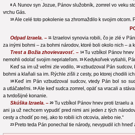
A Nunov syn Jozue, Pánov služobník, zomrel vo veku st
8
vrchu Gás.
Ale celé toto pokolenie sa zhromaždilo k svojim otcom. P
10
P
Odpad Izraela. –
Izraelovi synovia robili, čo je zlé v Pá
11
za inými bohmi – za bohmi národov, ktoré boli okolo nich – a kl
Trest a Božia zhovievavosť. –
Tu vzbĺkol Pánov hnev pr
14
nemohli odolať svojim nepriateľom.
Kedykoľvek vytiahli, Pá
15
Keď sa im už veľmi zle vodilo,
vzbudzoval Pán sudcov, kt
16
bohmi a klaňali sa im. Rýchle zišli z cesty, po ktorej chodili ic
Keď im Pán vzbudzoval sudcov, vtedy Pán bol so sudc
18
a utláčateľmi.
Ale keď sudca zomrel, opäť sa vracali a stával
19
a tvrdošijné konanie.
Skúška Izraela. –
Tu vzbĺkol Pánov hnev proti Izraelu a
20
ani ja už nechcem vypudiť pred nimi ani jeden z tých národov
cesty a chodiť po nej, ako to robili ich otcovia, alebo nie.“
Preto teda Pán ponechal tie národy, nevypudil ich hneď 
23