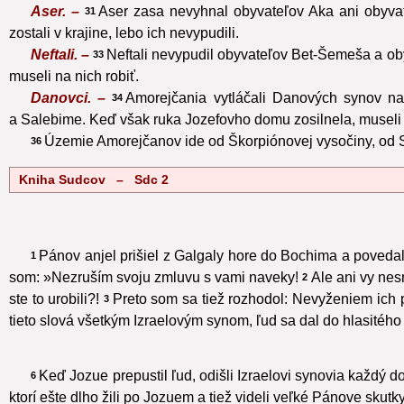
Aser. –
Aser zasa nevyhnal obyvateľov Aka ani obyva
31
zostali v krajine, lebo ich nevypudili.
Neftali. –
Neftali nevypudil obyvateľov Bet-Šemeša a oby
33
museli na nich robiť.
Danovci. –
Amorejčania vytláčali Danových synov na 
34
a Salebime. Keď však ruka Jozefovho domu zosilnela, museli n
Územie Amorejčanov ide od Škorpiónovej vysočiny, od S
36
Kniha Sudcov – Sdc 2
Pánov anjel prišiel z Galgaly hore do Bochima a povedal
1
som: »Nezruším svoju zmluvu s vami naveky!
Ale ani vy nes
2
ste to urobili?!
Preto som sa tiež rozhodol: Nevyženiem ich 
3
tieto slová všetkým Izraelovým synom, ľud sa dal do hlasitého
Keď Jozue prepustil ľud, odišli Izraelovi synovia každý d
6
ktorí ešte dlho žili po Jozuem a tiež videli veľké Pánove skutky