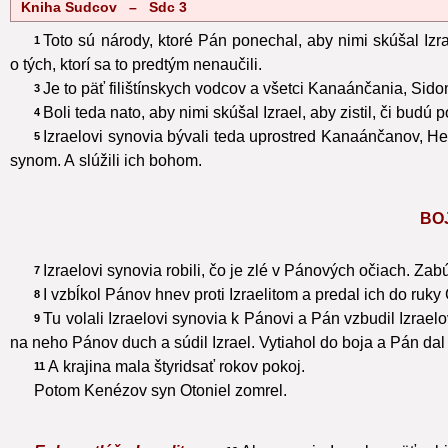
Kniha Sudcov – Sdc 3
Toto sú národy, ktoré Pán ponechal, aby nimi skúšal Izr
1
o tých, ktorí sa to predtým nenaučili.
Je to päť filištínskych vodcov a všetci Kanaánčania, Sid
3
Boli teda nato, aby nimi skúšal Izrael, aby zistil, či bud
4
Izraelovi synovia bývali teda uprostred Kanaánčanov, H
5
synom. A slúžili ich bohom.
BO
Izraelovi synovia robili, čo je zlé v Pánových očiach. Za
7
I vzbĺkol Pánov hnev proti Izraelitom a predal ich do ru
8
Tu volali Izraelovi synovia k Pánovi a Pán vzbudil Izrae
9
na neho Pánov duch a súdil Izrael. Vytiahol do boja a Pán da
A krajina mala štyridsať rokov pokoj.
11
Potom Kenézov syn Otoniel zomrel.