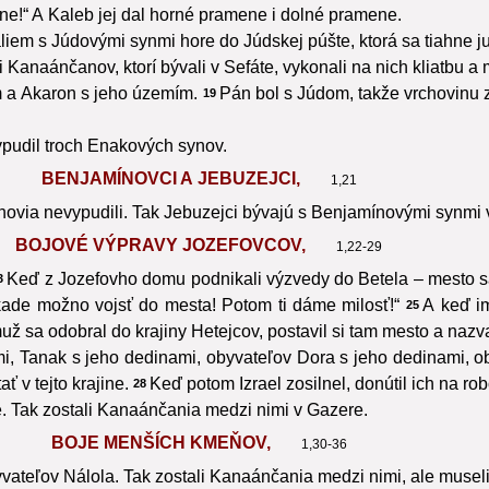
ene!“ A Kaleb jej dal horné pramene i dolné pramene.
aliem s Júdovými synmi hore do Júdskej púšte, ktorá sa tiahne 
Kanaánčanov, ktorí bývali v Sefáte, vykonali na nich kliatbu a
m a Akaron s jeho územím.
Pán bol s Júdom, takže vrchovinu z
19
vypudil troch Enakových synov.
BENJAMÍNOVCI A JEBUZEJCI,
1,21
ynovia nevypudili. Tak Jebuzejci bývajú s Benjamínovými synmi
BOJOVÉ VÝPRAVY JOZEFOVCOV,
1,22-29
Keď z Jozefovho domu podnikali výzvedy do Betela – mesto s
3
kade možno vojsť do mesta! Potom ti dáme milosť!“
A keď im
25
už sa odobral do krajiny Hetejcov, postavil si tam mesto a naz
i, Tanak s jeho dedinami, obyvateľov Dora s jeho dedinami, o
v tejto krajine.
Keď potom Izrael zosilnel, donútil ich na ro
28
e. Tak zostali Kanaánčania medzi nimi v Gazere.
BOJE MENŠÍCH KMEŇOV,
1,30-36
ateľov Nálola. Tak zostali Kanaánčania medzi nimi, ale museli 