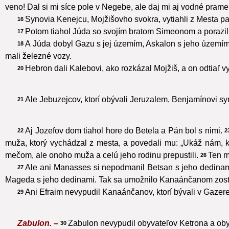
veno! Dal si mi síce pole v Negebe, ale daj mi aj vodné pram
Synovia Kenejcu, Mojžišovho svokra, vytiahli z Mesta p
16
Potom tiahol Júda so svojím bratom Simeonom a porazili 
17
A Júda dobyl Gazu s jej územím, Askalon s jeho území
18
mali železné vozy.
Hebron dali Kalebovi, ako rozkázal Mojžiš, a on odtiaľ 
20
Ale Jebuzejcov, ktorí obývali Jeruzalem, Benjamínovi s
21
Aj Jozefov dom tiahol hore do Betela a Pán bol s nimi.
22
2
muža, ktorý vychádzal z mesta, a povedali mu: „Ukáž nám, 
mečom, ale onoho muža a celú jeho rodinu prepustili.
Ten m
26
Ale ani Manasses si nepodmanil Betsan s jeho dedinam
27
Mageda s jeho dedinami. Tak sa umožnilo Kanaánčanom zostať 
Ani Efraim nevypudil Kanaánčanov, ktorí bývali v Gazer
29
Zabulon. –
Zabulon nevypudil obyvateľov Ketrona a obyv
30