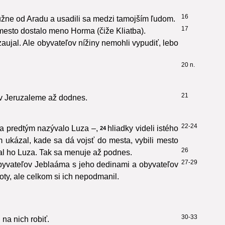
16
južne od Aradu a usadili sa medzi tamojším ľudom.
17
 mesto dostalo meno Horma (čiže Kliatba).
aujal. Ale obyvateľov nížiny nemohli vypudiť, lebo
20 n.
21
 v Jeruzaleme až dodnes.
22-24
a predtým nazývalo Luza –,
hliadky videli istého
24
 ukázal, kade sa dá vojsť do mesta, vybili mesto
26
val ho Luza. Tak sa menuje až podnes.
27-29
byvateľov Jeblaáma s jeho dedinami a obyvateľov
boty, ale celkom si ich nepodmanil.
30-33
na nich robiť.