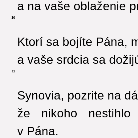
a na vaše oblaženie pr
10
Ktorí sa bojíte Pána, m
a vaše srdcia sa dožijú
11
Synovia, pozrite na d
že nikoho nestihlo
v Pána.