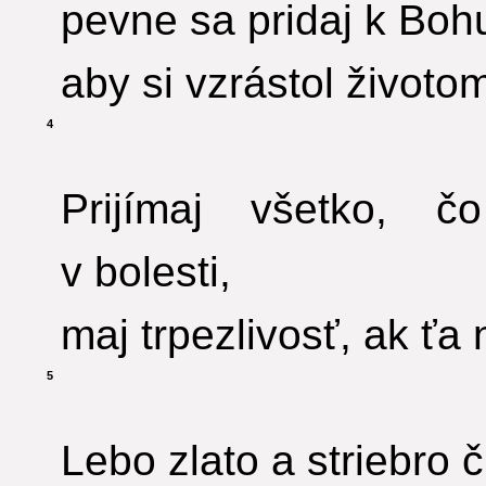
pevne sa pridaj k Bohu
aby si vzrástol životo
4
Prijímaj všetko, č
v bolesti,
maj trpezlivosť, ak ťa 
5
Lebo zlato a striebro 