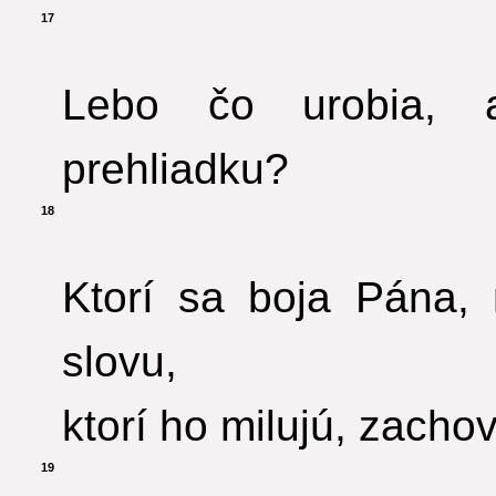
17
Lebo čo urobia, 
prehliadku?
18
Ktorí sa boja Pána,
slovu,
ktorí ho milujú, zacho
19