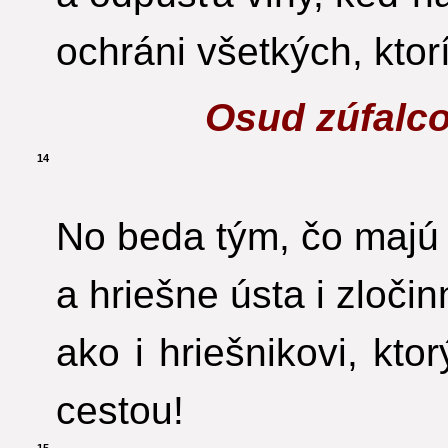
ochráni všetkých, ktor
Osud zúfalc
14
No beda tým, čo majú
a hriešne ústa i zločin
ako i hriešnikovi, kt
cestou!