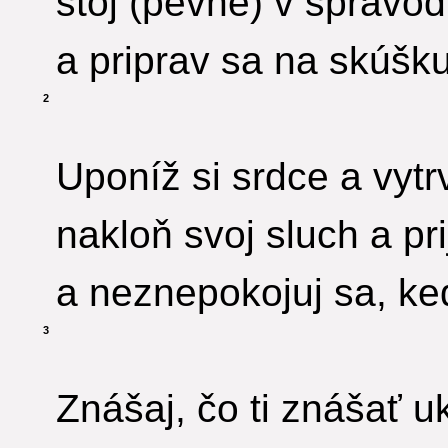
stoj (pevne) v spravodl
a priprav sa na skúšku
2
Uponíž si srdce a vytr
nakloň svoj sluch a pr
a neznepokojuj sa, ke
3
Znášaj, čo ti znášať u