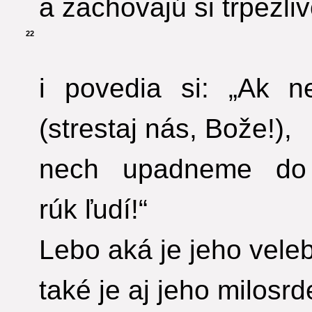
a zachovajú si trpezli
22
i povedia si: „Ak n
(strestaj nás, Bože!),
nech upadneme do
rúk ľudí!“
Lebo aká je jeho vele
také je aj jeho milosr