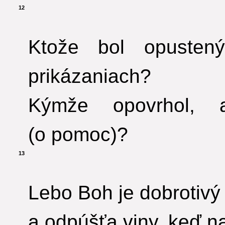
12
Ktože bol opustený
prikázaniach?
Kýmže opovrhol, 
(o pomoc)?
13
Lebo Boh je dobrotivý
a odpúšťa viny, keď n