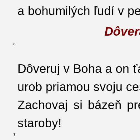
a bohumilých ľudí v pe
Dôver
6
Dôveruj v Boha a on ť
urob priamou svoju ce
Zachovaj si bázeň pr
staroby!
7