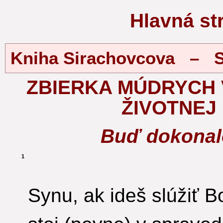
Hlavná s
Kniha Sirachovcova – S
ZBIERKA MÚDRYCH
ŽIVOTNEJ
Buď dokonal
1
Synu, ak ideš slúžiť B