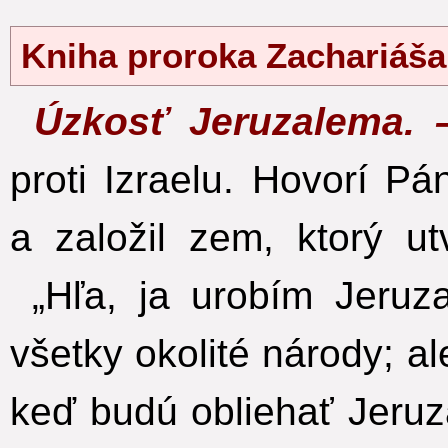
Kniha proroka Zachariáš
Úzkosť Jeruzalema.
proti Izraelu. Hovorí Pá
a založil zem, ktorý ut
„Hľa, ja urobím Jeruz
všetky okolité národy; al
keď budú obliehať Jeruz