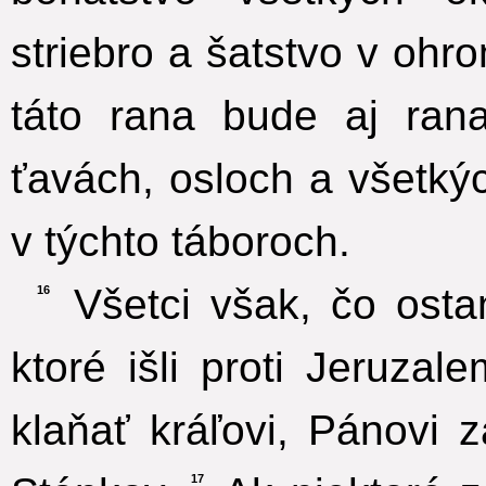
striebro a šatstvo v oh
táto rana bude aj ran
ťavách, osloch a všetký
v týchto táboroch.
Všetci však, čo osta
16
ktoré išli proti Jeruza
klaňať kráľovi, Pánovi z
17