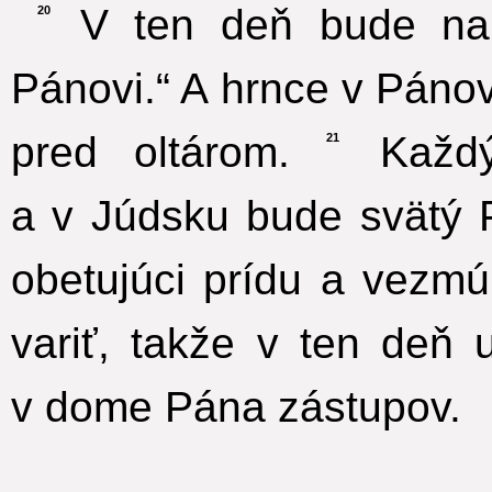
V ten deň bude na h
20
Pánovi.“ A hrnce v Pán
pred oltárom.
Každý
21
a v Júdsku bude svätý 
obetujúci prídu a vezmú
variť, takže v ten de
v dome Pána zástupov.