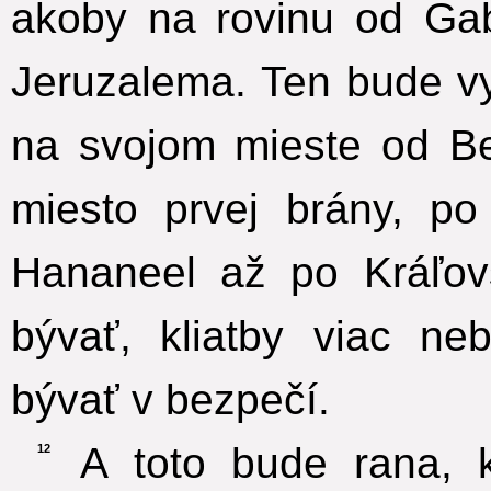
akoby na rovinu od G
Jeruzalema. Ten bude v
na svojom mieste od B
miesto prvej brány, p
Hananeel až po Kráľovs
bývať, kliatby viac n
bývať v bezpečí.
A toto bude rana, k
12