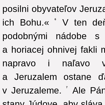
posilni obyvateľov Jeru
ich Bohu.«
V ten deň
6
podobnými nádobe s
a horiacej ohnivej fakli
napravo i naľavo v
a Jeruzalem ostane ď
v Jeruzaleme.
Ale Pán
7
stany Júdove, aby sláv