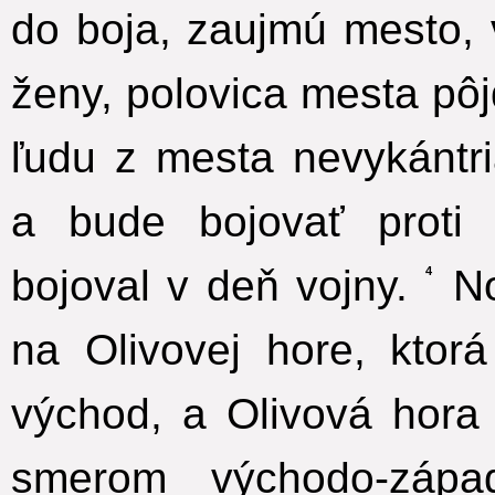
do boja, zaujmú mesto, 
ženy, polovica mesta pôj
ľudu z mesta nevykántri
a bude bojovať prot
bojoval v deň vojny.
No
4
na Olivovej hore, ktor
východ, a Olivová hora 
smerom východo-záp