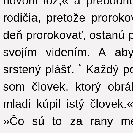
hovoril lož;« a prebod
rodičia, pretože proroko
deň prorokovať, ostanú 
svojím videním. A aby
srstený plášť.
Každý pov
5
som človek, ktorý obr
mladi kúpil istý človek.
»Čo sú to za rany me