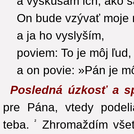
a vyskúšam ich, ako s
On bude vzývať moje
a ja ho vyslyším,
poviem: To je môj ľud,
a on povie: »Pán je m
Posledná úzkosť a s
pre Pána, vtedy podeli
teba.
Zhromaždím všet
2