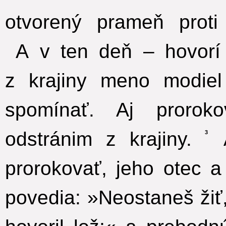
otvorený prameň proti
A v ten deň – hovorí
z krajiny meno modie
spomínať. Aj prorok
odstránim z krajiny.
A
3
prorokovať, jeho otec a
povedia: »Neostaneš žiť