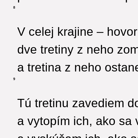
8
V celej krajine – hovo
dve tretiny z neho zo
a tretina z neho ostan
9
Tú tretinu zavediem d
a vytopím ich, ako sa 