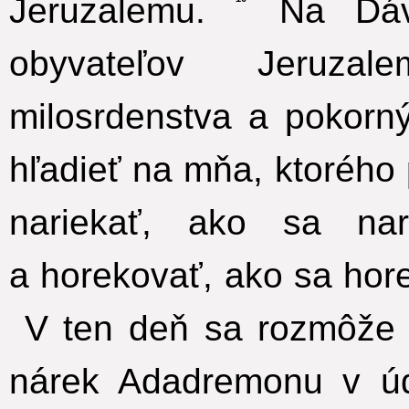
Jeruzalemu.
Na Dáv
obyvateľov Jeruza
milosrdenstva a pokorn
hľadieť na mňa, ktorého
nariekať, ako sa nar
a horekovať, ako sa hor
V ten deň sa rozmôže 
nárek Adadremonu v úd