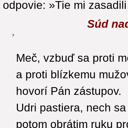
odpovie: »Tie mi zasadil
Súd na
7
Meč, vzbuď sa proti m
a proti blízkemu mužo
hovorí Pán zástupov.
Udri pastiera, nech sa
potom obrátim ruku pr