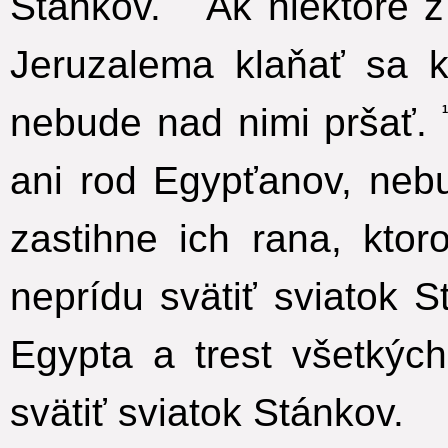
Stánkov.
Ak niektoré z
Jeruzalema klaňať sa k
nebude nad nimi pršať.
ani rod Egypťanov, nebu
zastihne ich rana, kto
neprídu svätiť sviatok S
Egypta a trest všetkýc
svätiť sviatok Stánkov.