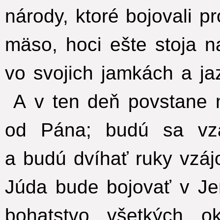
národy, ktoré bojovali p
mäso, hoci ešte stoja n
vo svojich jamkách a ja
A v ten deň povstane 
od Pána; budú sa vz
a budú dvíhať ruky vzáj
Júda bude bojovať v J
bohatstvo všetkých ok