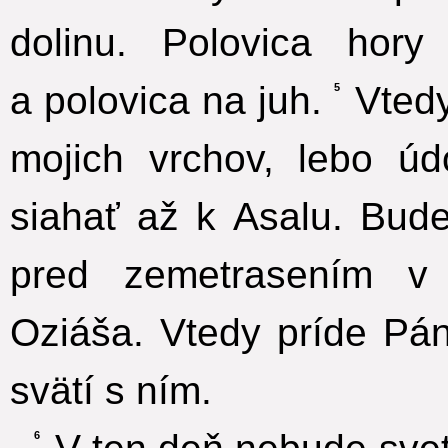
dolinu. Polovica hor
a polovica na juh.
Vtedy
5
mojich vrchov, lebo ú
siahať až k Asalu. Bude
pred zemetrasením v
Oziáša. Vtedy príde Pán
svätí s ním.
6