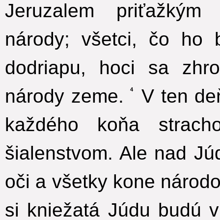
Jeruzalem priťažký
národy; všetci, čo ho
dodriapu, hoci sa zh
národy zeme.
V ten deň
4
každého koňa strac
šialenstvom. Ale nad J
oči a všetky kone národo
si kniežatá Júdu budú 