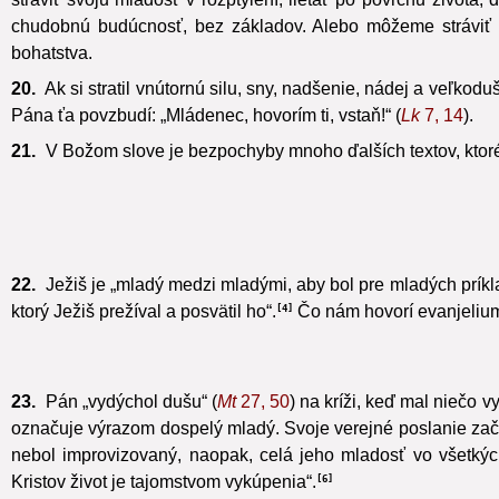
chudobnú budúcnosť, bez základov. Alebo môžeme stráviť s
bohatstva.
20.
Ak si stratil vnútornú silu, sny, nadšenie, nádej a veľko
Pána ťa povzbudí: „Mládenec, hovorím ti, vstaň!“ (
Lk
7, 14
).
21.
V Božom slove je bezpochyby mnoho ďalších textov, ktoré 
22.
Ježiš je „mladý medzi mladými, aby bol pre mladých príkl
ktorý Ježiš prežíval a posvätil ho“.
Čo nám hovorí evanjelium
4
23.
Pán „vydýchol dušu“ (
Mt
27, 50
) na kríži, keď mal niečo v
označuje výrazom dospelý mladý. Svoje verejné poslanie začal 
nebol improvizovaný, naopak, celá jeho mladosť vo všetkýc
Kristov život je tajomstvom vykúpenia“.
6