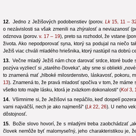
12.
Jedno z Ježišových podobenstiev (porov.
Lk
15, 11 – 3
o nezávislosti sa však zmenili na zhýralosť a neviazanosť (p
odznova (porov.
v. 17 – 19
), preto sa rozhodol, že vstane (po
života. Ako nepodporovať syna, ktorý sa podujal na niečo t
Ježiš viac chváli mladého hriešnika, ktorý nastúpil na dobrú ce
13.
Večne mladý Ježiš nám chce darovať srdce, ktoré bude stá
pozýva vyzliecť si „starého človeka“, aby sme si obliekli „nov
to znamená mať „hlboké milosrdenstvo, láskavosť, pokoru, mie
13
). Znamená to, že pravá mladosť spočíva v tom, že máme sr
všetko toto majte lásku, ktorá je zväzkom dokonalosti“ (
Kol
3, 
14.
Všimnime si, že Ježišovi sa nepáčilo, keď dospelí pozera
vami najväčší, nech je ako najmenší“ (
Lk
22, 26
). U neho ve
dôstojnosť.
15.
Božie slovo hovorí, že s mladými treba zaobchádzať „ak
človek nemôže byť malomyseľný, jeho charakteristikou je, že