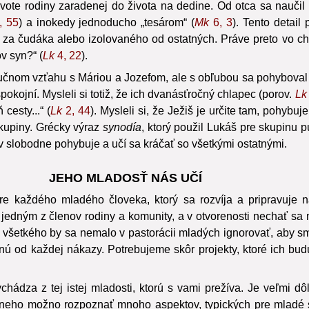
vote rodiny zaradenej do života na dedine. Od otca sa naučil 
, 55
) a inokedy jednoducho „tesárom“ (
Mk
6, 3
). Tento detai
a čudáka alebo izolovaného od ostatných. Práve preto vo chvíli
ov syn?“ (
Lk
4, 22
).
učnom vzťahu s Máriou a Jozefom, ale s obľubou sa pohyboval v rá
pokojní. Mysleli si totiž, že ich dvanásťročný chlapec (porov.
Lk
cesty...“ (
Lk
2, 44
). Mysleli si, že Ježiš je určite tam, pohybu
skupiny. Grécky výraz
synodía
, ktorý použil Lukáš pre skupinu 
v slobodne pohybuje a učí sa kráčať so všetkými ostatnými.
JEHO MLADOSŤ NÁS UČÍ
re každého mladého človeka, ktorý sa rozvíja a pripravuje 
jedným z členov rodiny a komunity, a v otvorenosti nechať sa 
o všetkého by sa nemalo v pastorácii mladých ignorovať, aby sm
nú od každej nákazy. Potrebujeme skôr projekty, ktoré ich bud
chádza z tej istej mladosti, ktorú s vami prežíva. Je veľmi 
 neho možno rozpoznať mnoho aspektov, typických pre mladé srd