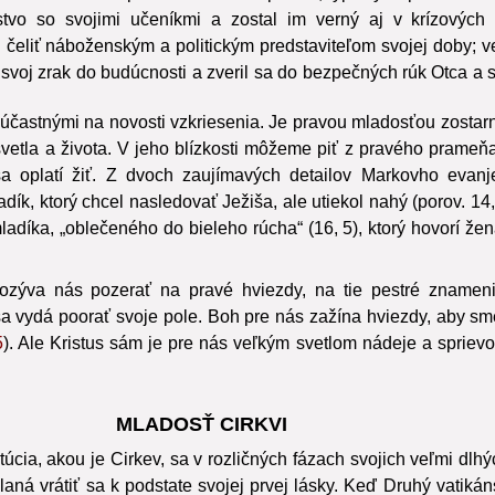
stvo so svojimi učeníkmi a zostal im verný aj v krízových 
 čeliť náboženským a politickým predstaviteľom svojej doby;
 svoj zrak do budúcnosti a zveril sa do bezpečných rúk Otca a s
ť účastnými na novosti vzkriesenia. Je pravou mladosťou zostar
svetla a života. V jeho blízkosti môžeme piť z pravého prameň
a oplatí žiť. Z dvoch zaujímavých detailov Markovho evanj
k, ktorý chcel nasledovať Ježiša, ale utiekol nahý (porov. 14, 
díka, „oblečeného do bieleho rúcha“ (16, 5), ktorý hovorí žen
zýva nás pozerať na pravé hviezdy, na tie pestré znamenia
a vydá poorať svoje pole. Boh pre nás zažína hviezdy, aby sme 
5
). Ale Kristus sám je pre nás veľkým svetlom nádeje a sprievo
MLADOSŤ CIRKVI
itúcia, akou je Cirkev, sa v rozličných fázach svojich veľmi d
olaná vrátiť sa k podstate svojej prvej lásky. Keď Druhý vatikáns