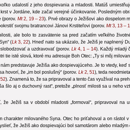
koľko udalostí z jeho dospievania a mladosti. Matúš umiestňu
 krst v Jordáne, kde začal verejné účinkovanie. Posledným ob
e (porov.
Mt
2, 19 – 23
). Prvé obrazy o Ježišovi ako dospelom 
okrstiť svojmu bratrancovi Jánovi Krstiteľovi (porov.
Mt
3, 13 – 
losti, ale bolo to zasvätenie sa pred začatím veľkého životné
Syn“ (
Lk
3, 22
). Hneď nato sa ukázalo, že Ježiš je naplnený 
, oslobodzovať a uzdravovať (porov.
Lk
4, 1 – 14
). Každý mladý č
ri tie isté slová, ktoré mu adresuje Boh Otec: „Ty si môj milovan
ám predstavuje Ježiša ako dospievajúceho. Je to vtedy, keď sa
 sa hovorí, že „im bol poslušný“ (porov.
Lk
2, 51
), teda neodmiet
 52
). Znamená to, že sa pripravoval a tento čas využíval na pre
žiša šlo aj o duchovný rast“, pretože „plnosť milosti sa u neho vz
 že Ježiš sa v období mladosti „formoval“, pripravoval na 
charakter milovaného Syna. Otec ho priťahoval a on rástol v 
yslieť, že Ježiš ako dospievajúci bol samotárom alebo mladým 