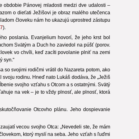
je obdobie Pánovej mladosti medzi dve udalosti –
razom o dieťati Ježišovi je obraz malého utečenca
mladom človeku nám ho ukazujú uprostred zástupu
17
).
ho poslania. Evanjelium hovorí, že jeho krst bol
Duchom Svätým a Duch ho zaviedol na púšť (porov.
lovek vo chvíli, keď zacíti povolanie plniť na zemi
ý syn.“
 so svojimi rodičmi vrátil do Nazareta potom, ako
al svoju rodinu. Hneď nato Lukáš dodáva, že „Ježiš
hĺbenie svojho vzťahu s Otcom a s ostatnými. Svätý
ťahuje na vek – je to vždy plnosť, ale plnosť, ktorá
uskutočňovanie Otcovho plánu. Jeho dospievanie
zaujatí vecou svojho Otca: „Nevedeli ste, že mám
človekom, ktorý myslí na seba. Jeho vzťah s ľuďmi