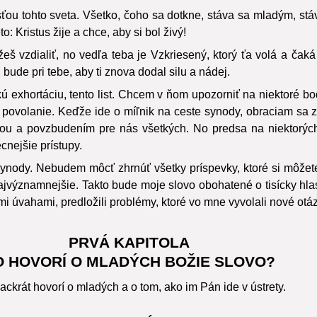
 tohto sveta. Všetko, čoho sa dotkne, stáva sa mladým, stáv
 Kristus žije a chce, aby si bol živý!
š vzdialiť, no vedľa teba je Vzkriesený, ktorý ťa volá a čak
 bude pri tebe, aby ti znova dodal silu a nádej.
exhortáciu, tento list. Chcem v ňom upozorniť na niektoré bod
povolanie. Keďže ide o míľnik na ceste synody, obraciam sa zá
ou a povzbudením pre nás všetkých. No predsa na niektorýc
nejšie prístupy.
ynody. Nebudem môcť zhrnúť všetky príspevky, ktoré si môžete
 najvýznamnejšie. Takto bude moje slovo obohatené o tisícky hla
jimi úvahami, predložili problémy, ktoré vo mne vyvolali nové otá
PRVÁ KAPITOLA
O HOVORÍ O MLADÝCH BOŽIE SLOVO?
krát hovorí o mladých a o tom, ako im Pán ide v ústrety.