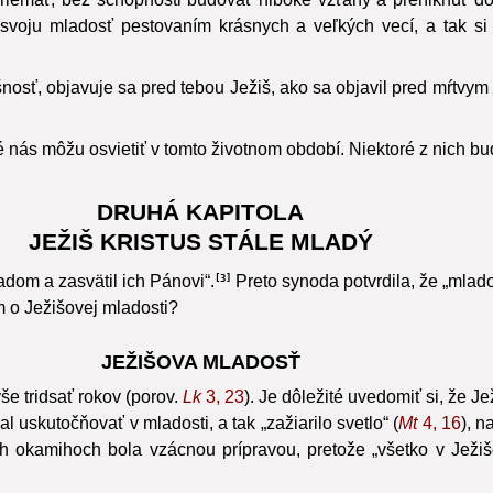
voju mladosť pestovaním krásnych a veľkých vecí, a tak si 
dušnosť, objavuje sa pred tebou Ježiš, ako sa objavil pred mŕt
nás môžu osvietiť v tomto životnom období. Niektoré z nich bu
DRUHÁ KAPITOLA
JEŽIŠ KRISTUS STÁLE MLADÝ
adom a zasvätil ich Pánovi“.
Preto synoda potvrdila, že „mlad
3
 o Ježišovej mladosti?
JEŽIŠOVA MLADOSŤ
yše tridsať rokov (porov.
Lk
3, 23
). Je dôležité uvedomiť si, že Je
uskutočňovať v mladosti, a tak „zažiarilo svetlo“ (
Mt
4, 16
), n
h okamihoch bola vzácnou prípravou, pretože „všetko v Ježi