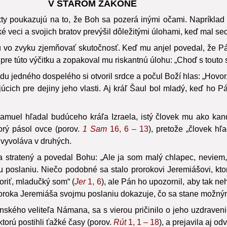
V STAROM ZÁKONE
xty poukazujú na to, že Boh sa pozerá inými očami. Napríklad
é veci a svojich bratov prevýšil dôležitými úlohami, keď mal s
o zvyku zjemňovať skutočnosť. Keď mu anjel povedal, že Pán
pre túto výčitku a zopakoval mu riskantnú úlohu: „Choď s touto s
u jedného dospelého si otvoril srdce a počul Boží hlas: „Hovor,
ich pre dejiny jeho vlasti. Aj kráľ Šaul bol mladý, keď ho Pá
uel hľadal budúceho kráľa Izraela, istý človek mu ako kandi
orý pásol ovce (porov.
1 Sam
16, 6 – 13
), pretože „človek hľ
ý vyvoláva v druhých.
 stratený a povedal Bohu: „Ale ja som malý chlapec, neviem, 
 poslaniu. Niečo podobné sa stalo prorokovi Jeremiášovi, kto
riť, mladučký som“ (
Jer
1, 6
), ale Pán ho upozornil, aby tak ne
oroka Jeremiáša svojmu poslaniu dokazuje, čo sa stane možným,
nského veliteľa Námana, sa s vierou pričinilo o jeho uzdraven
torú postihli ťažké časy (porov.
Rút
1, 1 – 18
), a prejavila aj o