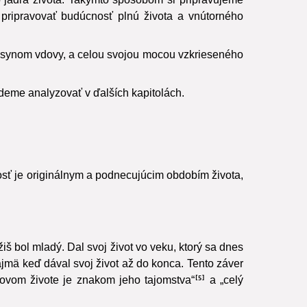
pripravovať budúcnosť plnú života a vnútorného
vym synom vdovy, a celou svojou mocou vzkrieseného
deme analyzovať v ďalších kapitolách.
osť je originálnym a podnecujúcim obdobím života,
žiš bol mladý. Dal svoj život vo veku, ktorý sa dnes
ajmä keď dával svoj život až do konca. Tento záver
šovom živote je znakom jeho tajomstva“
a „celý
5