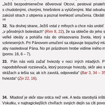
„Ježiš bezpodmienečne dôveroval Otcovi, pestoval priateľ
s chudobnými, chorými, hriešnikmi a vylúčenými. Mal odvahu
zakúsil strach z utrpenia a poznal krehkosť umučenia. Obrátil
9
32.
Na druhej strane, Ježiš vstal z mŕtvych a chce nás urobi
„v pôrodných bolestiach“ (
Rim
8, 22
), že sa oblečie do jeho 
veľké ideály a poháňa nás do ohlasovania života, ktorý s
vzkriesených. Pri Pánovom umučení sa objavuje bojazlivý mladí
aby nasledoval Pána. No pri prázdnom hrobe vidíme iného mla
(porov. 16, 6 – 7).
33.
Pán nás volá zažať hviezdy v noci iných mladých. Po
napodobňovali rozsievača, ktorý pozoruje hviezdy, skôr ako s
strážach a tešia sa; ak ich zavolá, odpovedia“ (
Bar
3, 34 – 3
hviezda“ (
Zjv
22, 16
).
34.
Mladosť je skôr stav srdca než vek. A teda starobylá inšt
Vskutku, v najtragickejších chvíľach svojich dejín sa cíti pov