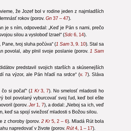
 vieme, že Jozef bol v rodine jeden z najmladších
edemnásť rokov (porov.
Gn
37 – 47
).
 je s ním, odpovedal: „Keď je Pán s nami, prečo
vojou silou a vysloboď Izrael“ (
Sdc
6, 14
).
 Pane, tvoj sluha počúva“ (
1 Sam
3, 9. 10
). Stal sa
n povolal, aby plnil svoje poslanie (porov.
1 Sam
dátov predstavil svojich starších a skúsenejších
adí na výzor, ale Pán hľadí na srdce“ (
v. 7
). Sláva
čo si počať“ (
1 Kr
3, 7
). No smelosť mladosti ho
rý bol povolaný vyburcovať svoj ľud, keď bol ešte
hovoril (porov.
Jer
1, 7
), a dodal: „Neboj sa ich, veď
 keď sa spojí sviežosť mladosti s Božou silou.
ie z choroby (porov.
2 Kr
5, 2 – 6
). Mladá Rút bola
dvahu napredovať v živote (porov.
Rút
4, 1 – 17
).