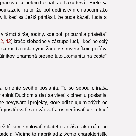
pracovať a potom ho nahradil ako tesár. Preto sa
l poukazuje na to, že bol dedinským chlapcom ako
, keď sa Ježiš prihlásil, že bude kázať, ľudia si
mci širšej rodiny, kde boli príbuzní a priatelia“.
2, 42
) kráča slobodne v zástupe ľudí, i keď ho celý
je sa medzi ostatnými, žartuje s rovesníkmi, počúva
pútnikov, znamená presne túto „komunitu na ceste“,
na plnenie svojho poslania. To so sebou prináša
naplniť Duchom a dať sa viesť k plneniu poslania,
e nevytvárali projekty, ktoré odizolujú mladých od
ú posilňovať, sprevádzať a usmerňovať v stretnutí
dôležité kontemplovať mladého Ježiša, ako nám ho
cia. Vidíme to napríklad z týchto charakteristík: