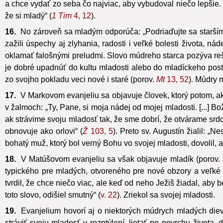
a chce vydať zo seba čo najviac, aby vybudoval niečo lepšie
že si mladý“ (
1 Tim
4, 12
).
16.
No zároveň sa mladým odporúča: „Podriaďujte sa starším
zažili úspechy aj zlyhania, radosti i veľké bolesti života, 
oklamať falošnými preludmi. Slovo múdreho starca pozýva rešpe
je dobré upadnúť do kultu mladosti alebo do mladíckeho postoj
zo svojho pokladu veci nové i staré (porov.
Mt
13, 52
). Múdry 
17.
V Markovom evanjeliu sa objavuje človek, ktorý potom, ako
v žalmoch: „Ty, Pane, si moja nádej od mojej mladosti. [...] B
ak strávime svoju mladosť tak, že sme dobrí, že otvárame srd
obnovuje ako orlovi“ (
Ž
103, 5
). Preto sv. Augustín žialil: „
bohatý muž, ktorý bol verný Bohu vo svojej mladosti, dovolil, 
18.
V Matúšovom evanjeliu sa však objavuje mladík (porov.
typického pre mladých, otvoreného pre nové obzory a veľké 
tvrdil, že chce niečo viac, ale keď od neho Ježiš žiadal, aby 
toto slovo, odišiel smutný“ (
v. 22
). Zriekol sa svojej mladosti.
19.
Evanjelium hovorí aj o niektorých múdrych mladých dievčat
stráviť svoju mladosť v rozptýlení, lietať po povrchu život