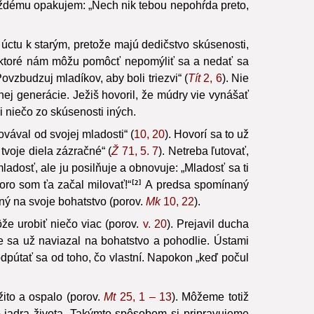
každému opakujem: „Nech nik tebou nepohŕda preto,
 úctu k starým, pretože majú dedičstvo skúsenosti,
hy, ktoré nám môžu pomôcť nepomýliť sa a nedať sa
vzbudzuj mladíkov, aby boli triezvi“ (
Tít
2, 6
). Nie
nej generácie. Ježiš hovoril, že múdry vie vynášať
i niečo zo skúsenosti iných.
vával od svojej mladosti“ (
10, 20
). Hovorí sa to už
tvoje diela zázračné“ (
Ž
71, 5. 7
). Netreba ľutovať,
adosť, ale ju posilňuje a obnovuje: „Mladosť sa ti
koro som ťa začal milovať!“
A predsa spomínaný
2
aný na svoje bohatstvo (porov.
Mk
10, 22
).
môže urobiť niečo viac (porov.
v. 20
). Prejavil ducha
e sa už naviazal na bohatstvo a pohodlie. Ústami
 odpútať sa od toho, čo vlastní. Napokon „keď počul
žito a ospalo (porov.
Mt
25, 1 – 13
). Môžeme totiž
do jadra života. Takýmto spôsobom si pripravujeme