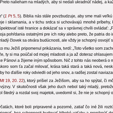
. Preto nalieham na mladých, aby si nedali ukradnúť nádej, a 
“ (
1 Pt
5, 5
). Biblia nás stále povzbudzuje, aby sme mali veľkú
nádeje i sklamania, a v tichu srdca si uchovávajú mnohé príbe
ktovať isté hranice a dokázať sa v správnej chvíli ovládať: „Po
a pohŕdania ostatnými pre ich roky alebo preto, že patria do i
mladý človek sa otvára budúcnosti, ale vždy je schopný osvojiť s
 mu Ježiš pripomenul prikázania, tvrdí: „Toto všetko som zacho
ože, ty si ma poúčal od mojej mladosti a ja až doteraz ohlasujem 
ce Pánovi a žijeme iným spôsobom. Nič z tohto nás neoberá o ml
Neskoro som ťa začal milovať, krása taká stará a taká nová, nes
aby ho ďalšie roky odviedli od jeho snov, a radšej zostal naviaz
Mt
19, 20. 22
), ktorý prišiel za Ježišom, aby sa ho spýtal, či 
výzvy. V skutočnosti však jeho duch nebol taký mladý, pretož
bol štedrý a rozdal svoj majetok, uvedomil si, že nie je schopný
ách, ktoré boli pripravené a pozorné, zatiaľ čo iné žili roztr
a, driemať, bez schopnosti budovať hlboké vzťahy a preniknúť 