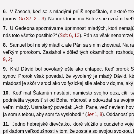
6.
V časoch, keď sa s mladými príliš nepočítalo, niektoré te
(porov.
Gn
37, 2 – 3
). Napriek tomu mu Boh v sne oznámil veľk
7.
U Gedeona spoznávame úprimnosť mladých, ktorí nemajú v
nás toto všetko postihlo?“ (
Sdc
6, 13
). Pán sa však nenamrzel 
8.
Samuel bol neistý mladík, ale Pán sa s ním zhováral. Na rad
veľkým prorokom. Zasiahol v dôležitých okamihoch, rozhodujúc
9, 2
).
9.
Kráľ Dávid bol povolaný ešte ako chlapec. Keď prorok Sam
synov. Prorok však povedal, že vyvolený je mladý Dávid, kt
mladosti je skôr v srdci ako vo fyzickej sile alebo v dojme, ak
10.
Keď mal Šalamún nastúpiť namiesto svojho otca, cítil sa
podnietila vyprosiť si od Boha múdrosť a odovzdal sa svojmu
veľmi mladý. Ustrašený povedal: „Ach, Pane, veď neviem hovo
ja som s tebou, aby som ťa vyslobodil“ (
Jer
1, 8
). Oddanosť pr
11.
Jedno hebrejské dievčatko, ktoré slúžilo u cudzieho voje
príkladom veľkodušnosti v tom, že zostala so svojou svokrou, k