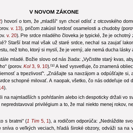
V NOVOM ZÁKONE
2
) hovorí o tom, že „mladší“ syn chcel odísť z otcovského dom
orov.
v. 13
), pričom zakúsil tvrdosť osamelosti a chudoby (por
rov.
v. 20
). Pre srdce mladého človeka je typické, že je ochotný
aké? Starší brat mal však už staré srdce, nechal sa zaujať la
stu, než toho, ktorý si myslí, že je verný, ale nemá ducha lásky
le mladé. Božie slovo od nás žiada: „Vyčistite starý kvas, aby
ého“ (porov.
Kol
3, 9. 10
).
A keď vysvetľuje, čo znamená obliecť
1
rnosť a trpezlivosť“. „Znášajte sa navzájom a odpúšťajte si, a
dce schopné milovať. A naopak, všetko, čo nás oddeľuje od dr
14
).
li na najmladších s pohŕdaním alebo ich despoticky držali vo s
k nepredstavoval privilégium a to, že mal niekto menej rokov
o s bratmi“ (
1 Tim
5, 1
), a rodičom odporúča: „Nedráždite svo
 sníva o veľkých veciach, hľadá široké obzory, odváži sa na v