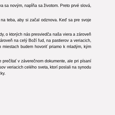
a sa novým, napĺňa sa životom. Preto prvé slová,
á na teba, aby si začal odznova. Keď sa pre svoje
y, o ktorých nás presviedča naša viera a zároveň
roveň na celý Boží ľud, na pastierov a veriacich,
h miestach budem hovoriť priamo k mladým, kým
 prečítať v záverečnom dokumente, ale pri písaní
sov veriacich celého sveta, ktorí poslali na synodu
zky.