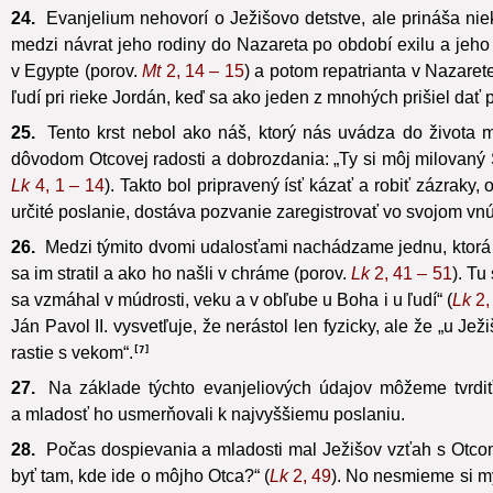
24.
Evanjelium nehovorí o Ježišovo detstve, ale prináša nie
medzi návrat jeho rodiny do Nazareta po období exilu a jeho
v Egypte (porov.
Mt
2, 14 – 15
) a potom repatrianta v Nazaret
ľudí pri rieke Jordán, keď sa ako jeden z mnohých prišiel dať p
25.
Tento krst nebol ako náš, ktorý nás uvádza do života mi
dôvodom Otcovej radosti a dobrozdania: „Ty si môj milovaný 
Lk
4, 1 – 14
). Takto bol pripravený ísť kázať a robiť zázraky
určité poslanie, dostáva pozvanie zaregistrovať vo svojom vnút
26.
Medzi týmito dvomi udalosťami nachádzame jednu, ktorá n
sa im stratil a ako ho našli v chráme (porov.
Lk
2, 41 – 51
). Tu
sa vzmáhal v múdrosti, veku a v obľube u Boha i u ľudí“ (
Lk
2,
Ján Pavol II. vysvetľuje, že nerástol len fyzicky, ale že „u Je
rastie s vekom“.
7
27.
Na základe týchto evanjeliových údajov môžeme tvrdiť,
a mladosť ho usmerňovali k najvyššiemu poslaniu.
28.
Počas dospievania a mladosti mal Ježišov vzťah s Otcom 
byť tam, kde ide o môjho Otca?“ (
Lk
2, 49
). No nesmieme si m