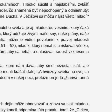
okamihoch. Hlboko súcitil s najslabšími, zvlášť
 vedel, čo znamená byť nepochopený a odmietnutý;
ile Ducha. V Ježišovi sa môžu nájsť všetci mladí.“
nutého sveta a je aj mladosťou vesmíru, ktorý čaká
a, ktorý udržuje živými naše sny, naše plány, naše
elia môžeme vidieť povolanie k pravej mladosti
51 – 52), mladík, ktorý nemal silu riskovať všetko,
ám, aby sa nebáli a ohlasovali radosť vzkriesenia
, ktoré nám dáva, aby sme nezostali stáť, ale
mohli kráčať ďalej: „A hviezdy svietia na svojich
dcom v našej noci, pretože on je tá „žiarivá ranná
lhých dejín môže obnovovať a znova sa stať mladou.
ky koncil pripomína túto pravdu, tvrdí, že „Cirkev,