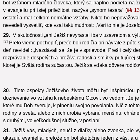
bol vzťahom mladého človeka, ktorý sa naplno podieľa na ži
v evanjeliu pri istej príležitosti nazýva „synom tesára“ (
Mt
13
ostatní a mal celkom normálne vzťahy. Nikto ho nepovažoval z
nevedeli vysvetliť, kde vzal takú múdrosť: „Vari to nie je Jozef
29.
V skutočnosti „ani Ježiš nevyrastal iba v uzavretom a výl
Preto vieme pochopiť, prečo boli rodičia pri návrate z púte s
8
deň nevideli: „Nazdávali sa, že je v sprievode. Prešli celý deň 
rozprávanie dospelých a prežíva radosti a smútky putujúcej 
ktorej je Svätá rodina súčasťou. Ježiš sa vďaka dôvere rodičo
30.
Tieto aspekty Ježišovho života môžu byť inšpiráciou p
dozrievanie vo vzťahu k nebeskému Otcovi, vo vedomí, že je 
ktoré mu Boh zveruje, k plneniu svojho povolania. Nič z toht
rodiny a sveta, alebo z nich urobia vybranú menšinu, chráne
s druhými, vo veľkodušnej službe, v poslaní.
31.
Ježiš vás, mladých, neučí z diaľky alebo zvonka, ale vy
ukazujú evanjeliá, pretože on bol skutočne jeden z vás, a u