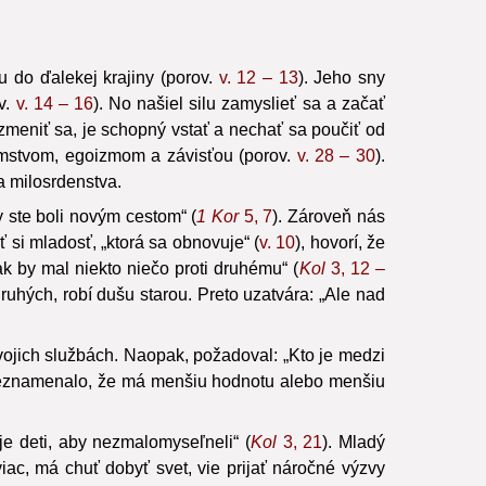
u do ďalekej krajiny (porov.
v. 12 – 13
). Jeho sny
ov.
v. 14 – 16
). No našiel silu zamyslieť sa a začať
 zmeniť sa, je schopný vstať a nechať sa poučiť od
komstvom, egoizmom a závisťou (porov.
v. 28 – 30
).
 a milosrdenstva.
 ste boli novým cestom“ (
1 Kor
5, 7
). Zároveň nás
 si mladosť, „ktorá sa obnovuje“ (
v. 10
), hovorí, že
k by mal niekto niečo proti druhému“ (
Kol
3, 12 –
uhých, robí dušu starou. Preto uzatvára: „Ale nad
vojich službách. Naopak, požadoval: „Kto je medzi
, neznamenalo, že má menšiu hodnotu alebo menšiu
je deti, aby nezmalomyseľneli“ (
Kol
3, 21
). Mladý
iac, má chuť dobyť svet, vie prijať náročné výzvy