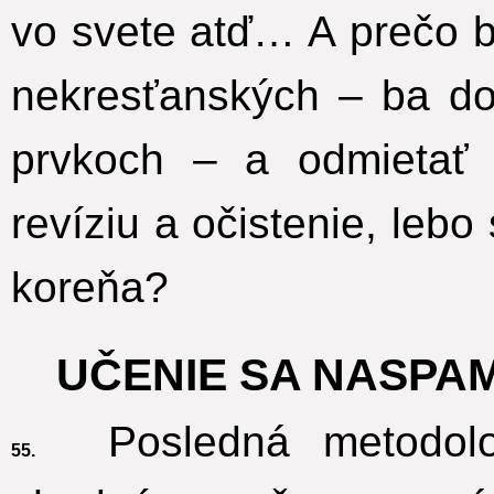
vo svete atď… A prečo b
nekresťanských – ba do
prvkoch – a odmietať t
revíziu a očistenie, lebo
koreňa?
UČENIE SA NASPA
Posledná metodolog
55.