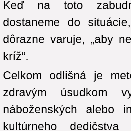
Keď na toto zabud
dostaneme do situácie
dôrazne varuje, „aby n
kríž“.
Celkom odlišná je me
zdravým úsudkom v
náboženských alebo i
kultúrneho dedičstva