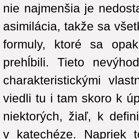
nie najmenšia je nedost
asimilácia, takže sa vš
formuly, ktoré sa opa
prehĺbili. Tieto nevýh
charakteristickými vlast
viedli tu i tam skoro k 
niektorých, žiaľ, k def
v katechéze. Napriek 