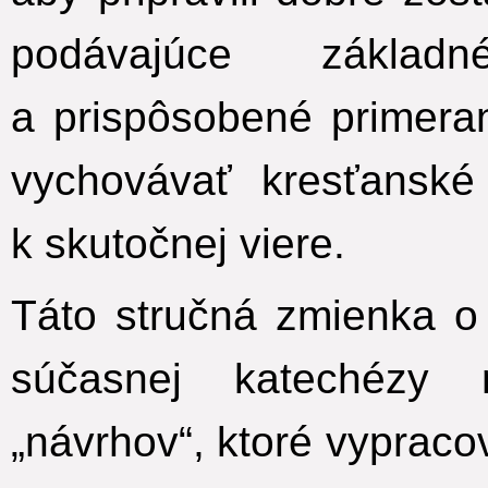
podávajúce základ
a prispôsobené primera
vychovávať kresťanské
k skutočnej viere.
Táto stručná zmienka o
súčasnej katechézy 
„návrhov“, ktoré vypraco