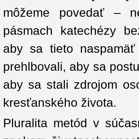
môžeme povedať – ne
pásmach katechézy bez
aby sa tieto naspamäť
prehlbovali, aby sa post
aby sa stali zdrojom o
kresťanského života.
Pluralita metód v súča