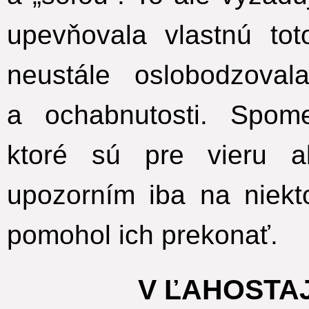
upevňovala vlastnú t
neustále oslobodzoval
a ochabnutosti. Spom
ktoré sú pre vieru 
upozorním iba na niek
pomohol ich prekonať.
V ĽAHOSTA