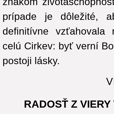
znakom životaschopnost
prípade je dôležité,
definitívne vzťahoval
celú Cirkev: byť verní B
postoji lásky.
VI
RADOSŤ Z VIERY