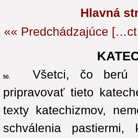
Hlavná s
«« Predchádzajúce […ct
KATE
Všetci, čo berú 
50.
pripravovať tieto kate
texty katechizmov, ne
schválenia pastiermi,