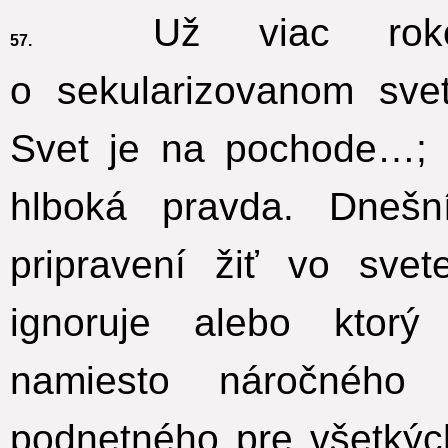
Už viac rokov
57.
o sekularizovanom sve
Svet je na pochode…; 
hlboká pravda. Dnešn
pripravení žiť vo sve
ignoruje alebo ktor
namiesto náročného 
podnetného pre všetkýc