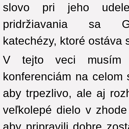
slovo pri jeho udel
pridržiavania sa Ge
katechézy, ktoré ostáva
V tejto veci musím 
konferenciám na celom 
aby trpezlivo, ale aj ro
veľkolepé dielo v zhod
aby pripravili dobre zo