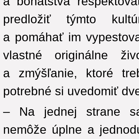
a bohatstvá rešpektov
predložiť týmto kult
a pomáhať im vypestovať
vlastné originálne živ
a zmýšľanie, ktoré tre
potrebné si uvedomiť dve
– Na jednej strane sa
nemôže úplne a jednodu