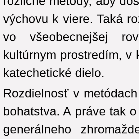
rozličné metódy, aby dosi
výchovu k viere. Taká r
vo všeobecnejšej rov
kultúrnym prostredím, v
katechetické dielo.
Rozdielnosť v metódach
bohatstva. A práve tak o
generálneho zhromažd