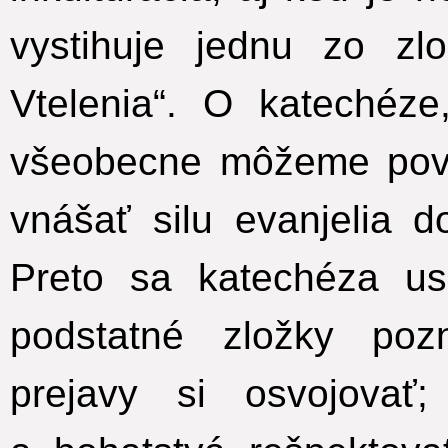
vystihuje jednu zo zl
Vtelenia“. O katechéze
všeobecne môžeme pove
vnášať silu evanjelia d
Preto sa katechéza usi
podstatné zložky pozn
prejavy si osvojovať