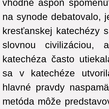
vhodné aspoň spomenúť,
na synode debatovalo, 
kresťanskej katechézy 
slovnou civilizáciou,
katechéza často utieka
sa v katechéze utvoril
hlavné pravdy naspamäť
metóda môže predstavov