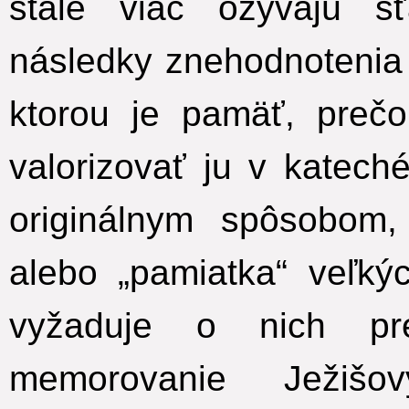
stále viac ozývajú s
následky znehodnotenia 
ktorou je pamäť, preč
valorizovať ju v katech
originálnym spôsobom,
alebo „pamiatka“ veľký
vyžaduje o nich pr
memorovanie Ježišov