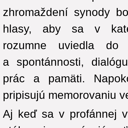
zhromaždení synody bo
hlasy, aby sa v kate
rozumne uviedla do 
a spontánnosti, dialó
prác a pamäti. Napoko
pripisujú memorovaniu v
Aj keď sa v profánnej v