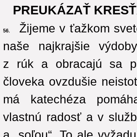
PREUKÁZAŤ KRES
Žijeme v ťažkom svete
56.
naše najkrajšie výdob
z rúk a obracajú sa p
človeka ovzdušie neisto
má katechéza pomáh
vlastnú radosť a v služ
a „soľou“.
To ale vyžadu