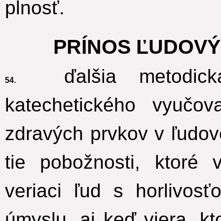
plnosť.
PRÍNOS ĽUDOV
ďalšia metodická
54.
katechetického vyučo
zdravých prvkov v ľudov
tie pobožnosti, ktoré 
veriaci ľud s horlivos
úmyslu, aj keď viera, k