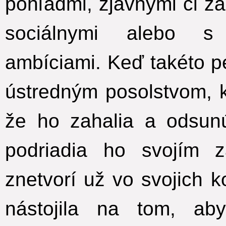
pohľadmi, zjavnými či za
sociálnymi alebo s 
ambíciami. Keď takéto p
ústredným posolstvom, 
že ho zahalia a odsunú
podriadia ho svojím 
znetvorí už vo svojich
nástojila na tom, ab