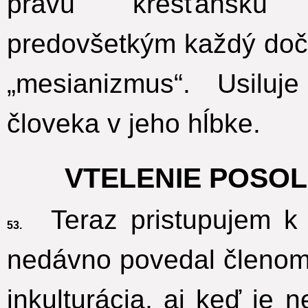
pravú kresťanskú 
predovšetkým každý doča
„mesianizmus“. Usiluj
človeka v jeho hĺbke.
VTELENIE POSO
Teraz pristupujem k 
53.
nedávno povedal členom 
inkulturácia, aj keď je