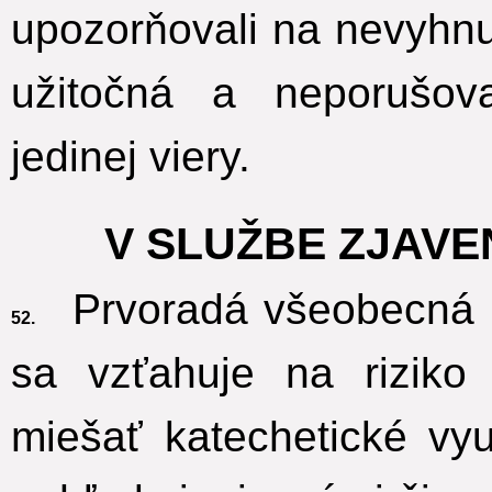
upozorňovali na nevyhn
užitočná a neporušov
jedinej viery.
V SLUŽBE ZJAVE
Prvoradá všeobecná ot
52.
sa vzťahuje na rizik
miešať katechetické vy