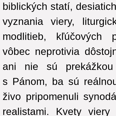
biblických statí, desiati
vyznania viery, liturgi
modlitieb, kľúčových
vôbec neprotivia dôstoj
ani nie sú prekážkou
s Pánom, ba sú reálnou
živo pripomenuli synod
realistami. Kvety vier