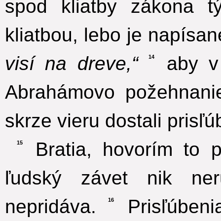
spod kliatby zákona 
kliatbou, lebo je napísan
visí na dreve,“
aby v 
14
Abrahámovo požehnani
skrze vieru dostali pris
Bratia, hovorím to 
15
ľudský závet nik ne
nepridáva.
Prisľúbeni
16