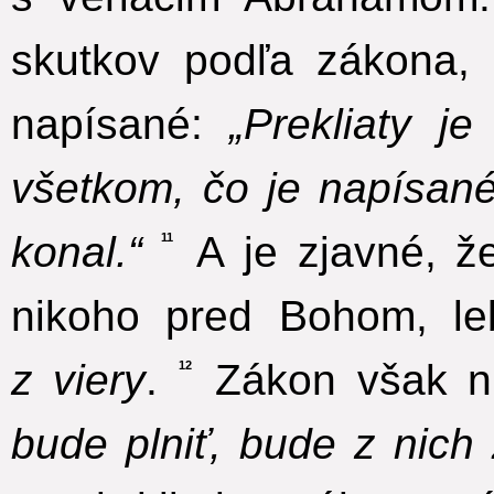
skutkov podľa zákona, 
napísané:
„Prekliaty j
všetkom, čo je napísan
konal.“
A je zjavné, ž
11
nikoho pred Bohom, l
z viery
.
Zákon však ni
12
bude plniť, bude z nich ž