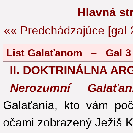
Hlavná s
«« Predchádzajúce [gal 
List Galaťanom – Gal 3
II. DOKTRINÁLNA A
Nerozumní Galať
Galaťania, kto vám po
očami zobrazený Ježiš Kr