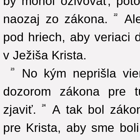
by mohol oživovať, pot
naozaj zo zákona.
Ale
22
pod hriech, aby veriaci d
v Ježiša Krista.
No kým neprišla vier
23
dozorom zákona pre t
zjaviť.
A tak bol záko
24
pre Krista, aby sme boli