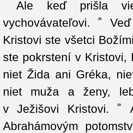
Ale keď prišla vie
vychovávateľovi.
Veď 
26
Kristovi ste všetci Božím
ste pokrstení v Kristovi, K
niet Žida ani Gréka, ni
niet muža a ženy, le
v Ježišovi Kristovi.
A
29
Abrahámovým potomstv