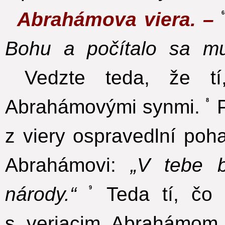
Abrahámova viera. –
6
Bohu a počítalo sa mu
Vedzte teda, že tí
Abrahámovými synmi.
P
8
z viery ospravedlní poh
Abrahámovi:
„V tebe 
národy.“
Teda tí, čo 
9
s veriacim Abrahámom.