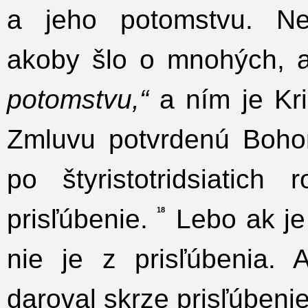
a jeho potomstvu. N
akoby šlo o mnohých, 
potomstvu,“
a ním je Kri
Zmluvu potvrdenú Boho
po štyristotridsiatich
prisľúbenie.
Lebo ak je
18
nie je z prisľúbenia.
daroval skrze prisľúbenie